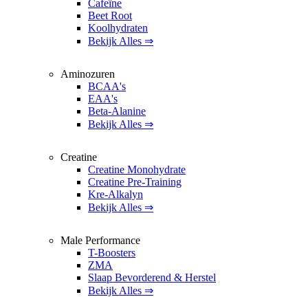
Cafeïne
Beet Root
Koolhydraten
Bekijk Alles ⇒
Aminozuren
BCAA's
EAA's
Beta-Alanine
Bekijk Alles ⇒
Creatine
Creatine Monohydrate
Creatine Pre-Training
Kre-Alkalyn
Bekijk Alles ⇒
Male Performance
T-Boosters
ZMA
Slaap Bevorderend & Herstel
Bekijk Alles ⇒