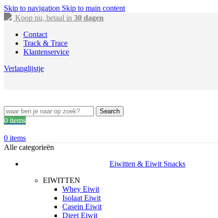
Skip to navigation
Skip to main content
Koop nu, betaal in
30 dagen
Contact
Track & Trace
Klantenservice
Verlanglijstje
Search
0
items
0
items
Alle categorieën
Eiwitten & Eiwit Snacks
EIWITTEN
Whey Eiwit
Isolaat Eiwit
Casein Eiwit
Dieet Eiwit