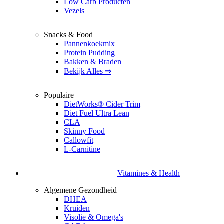
Low Carb Producten
Vezels
Snacks & Food
Pannenkoekmix
Protein Pudding
Bakken & Braden
Bekijk Alles ⇒
Populaire
DietWorks® Cider Trim
Diet Fuel Ultra Lean
CLA
Skinny Food
Callowfit
L-Carnitine
Vitamines & Health
Algemene Gezondheid
DHEA
Kruiden
Visolie & Omega's