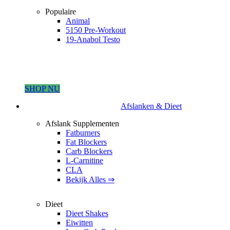
Populaire
Animal
5150 Pre-Workout
19-Anabol Testo
SHOP NU
Afslanken & Dieet
Afslank Supplementen
Fatburners
Fat Blockers
Carb Blockers
L-Carnitine
CLA
Bekijk Alles ⇒
Dieet
Dieet Shakes
Eiwitten