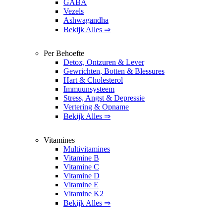
GABA
Vezels
Ashwagandha
Bekijk Alles ⇒
Per Behoefte
Detox, Ontzuren & Lever
Gewrichten, Botten & Blessures
Hart & Cholesterol
Immuunsysteem
Stress, Angst & Depressie
Vertering & Opname
Bekijk Alles ⇒
Vitamines
Multivitamines
Vitamine B
Vitamine C
Vitamine D
Vitamine E
Vitamine K2
Bekijk Alles ⇒