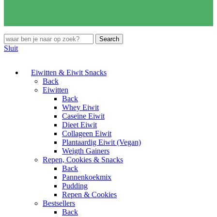
Search
Sluit
Eiwitten & Eiwit Snacks
Back
Eiwitten
Back
Whey Eiwit
Caseïne Eiwit
Dieet Eiwit
Collageen Eiwit
Plantaardig Eiwit (Vegan)
Weigth Gainers
Repen, Cookies & Snacks
Back
Pannenkoekmix
Pudding
Repen & Cookies
Bestsellers
Back