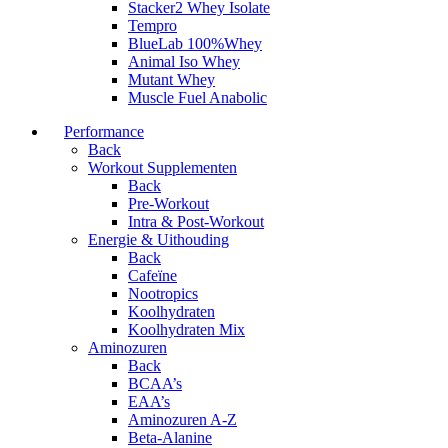
Stacker2 Whey Isolate
Tempro
BlueLab 100%Whey
Animal Iso Whey
Mutant Whey
Muscle Fuel Anabolic
Performance
Back
Workout Supplementen
Back
Pre-Workout
Intra & Post-Workout
Energie & Uithouding
Back
Cafeïne
Nootropics
Koolhydraten
Koolhydraten Mix
Aminozuren
Back
BCAA’s
EAA’s
Aminozuren A-Z
Beta-Alanine