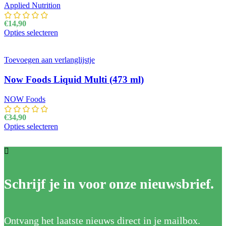
Applied Nutrition
€
14,90
Opties selecteren
Dit product heeft meerdere variaties. Deze optie kan
gekozen worden op de productpagina
Toevoegen aan verlanglijstje
Now Foods Liquid Multi (473 ml)
NOW Foods
€
34,90
Opties selecteren
Dit product heeft meerdere variaties. Deze optie kan
gekozen worden op de productpagina
Schrijf je in voor onze nieuwsbrief.
Ontvang het laatste nieuws direct in je mailbox.