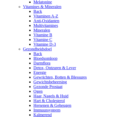
Melatonine
Vitamines & Mineralen
Back
Vitaminen A-Z
Anti-Oxidanten
Multivitamines
Mineralen
Vitamine B
Vitamine C
Vitamine D-3
Gezondheidsdoel
Back
Bloedsomloop
Darmflora
Detox, Ontzuren & Lever
Energie
Gewrichten, Botten & Blessures
Gewichtsbeheersing
Gezonde Prostaat
Ogen
Haar, Nagels & Huid
Hart & Cholesterol
Hersenen & Geheugen
Immuunsysteem
Kalmerend