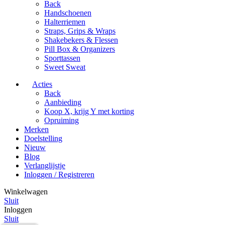
Back
Handschoenen
Halterriemen
Straps, Grips & Wraps
Shakebekers & Flessen
Pill Box & Organizers
Sporttassen
Sweet Sweat
Acties
Back
Aanbieding
Koop X, krijg Y met korting
Opruiming
Merken
Doelstelling
Nieuw
Blog
Verlanglijstje
Inloggen / Registreren
Winkelwagen
Sluit
Inloggen
Sluit