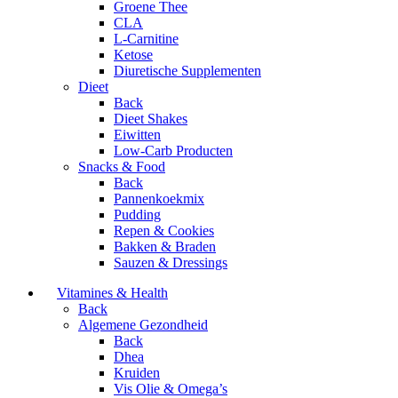
Groene Thee
CLA
L-Carnitine
Ketose
Diuretische Supplementen
Dieet
Back
Dieet Shakes
Eiwitten
Low-Carb Producten
Snacks & Food
Back
Pannenkoekmix
Pudding
Repen & Cookies
Bakken & Braden
Sauzen & Dressings
Vitamines & Health
Back
Algemene Gezondheid
Back
Dhea
Kruiden
Vis Olie & Omega’s