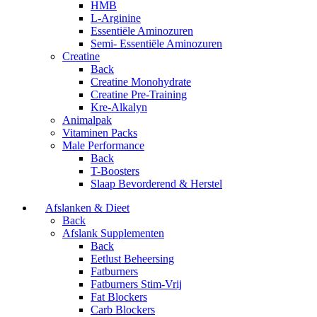
HMB
L-Arginine
Essentiële Aminozuren
Semi- Essentiële Aminozuren
Creatine
Back
Creatine Monohydrate
Creatine Pre-Training
Kre-Alkalyn
Animalpak
Vitaminen Packs
Male Performance
Back
T-Boosters
Slaap Bevorderend & Herstel
Afslanken & Dieet
Back
Afslank Supplementen
Back
Eetlust Beheersing
Fatburners
Fatburners Stim-Vrij
Fat Blockers
Carb Blockers