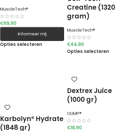
Creatine (1320
MuscleTech®
gram)
€
69,90
MuscleTech®
Informeer mij
Opties selecteren
€
44,90
Opties selecteren
Dextrex Juice
(1000 gr)
OLIMP®
Karbolyn® Hydrate
(1848 gr)
€
18,90