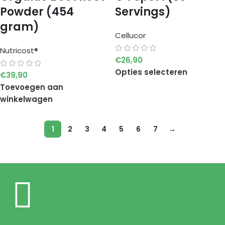
Powder (454
Servings)
gram)
Cellucor
Nutricost®
€
26,90
Opties selecteren
€
39,90
Toevoegen aan
winkelwagen
1
2
3
4
5
6
7
→