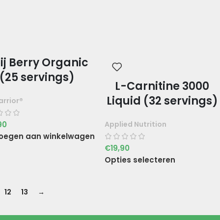
ij Berry Organic
(25 servings)
L-Carnitine 3000
Liquid (32 servings)
rrior®
90
Applied Nutrition
oegen aan winkelwagen
€
19,90
Opties selecteren
12
13
→