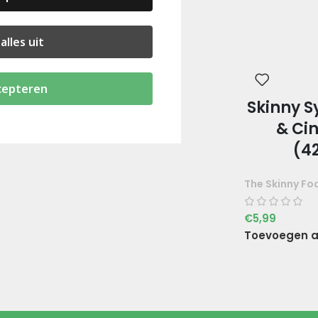
alles uit
cepteren
Skinny 
& Ci
(4
The Skinny Fo
€
5,99
Toevoegen a