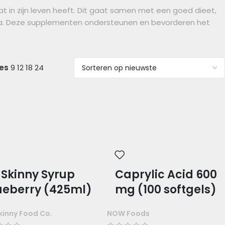
at in zijn leven heeft. Dit gaat samen met een goed dieet,
a. Deze supplementen ondersteunen en bevorderen het
ies
9
12
18
24
Skinny Syrup
Caprylic Acid 600
ueberry (425ml)
mg (100 softgels)
kinny Food Co.
NOW Foods