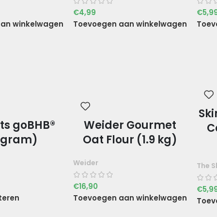
€
4,99
€
5,9
an winkelwagen
Toevoegen aan winkelwagen
Toev
Ski
lts goBHB®
Weider Gourmet
C
1 gram)
Oat Flour (1.9 kg)
Weider
The S
€
16,90
€
5,9
teren
Toevoegen aan winkelwagen
Toev