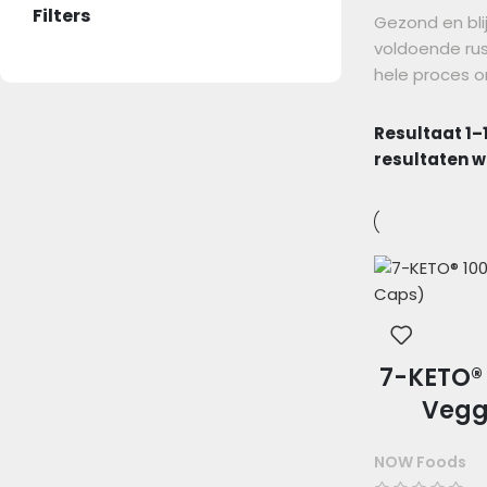
Filters
Gezond en blij
voldoende ru
hele proces o
Resultaat 1–1
resultaten 
7-KETO®
Vegg
NOW Foods