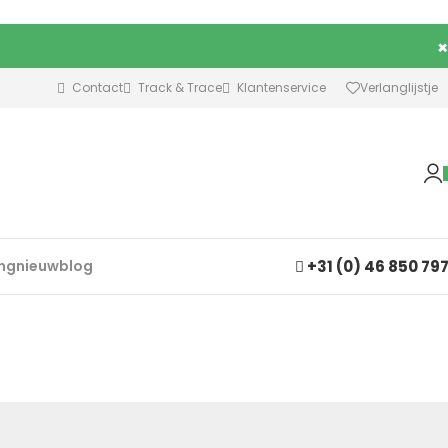
×
Contact
Track & Trace
Klantenservice
Verlanglijstje
+31 (0) 46 850 79
ing
nieuw
blog