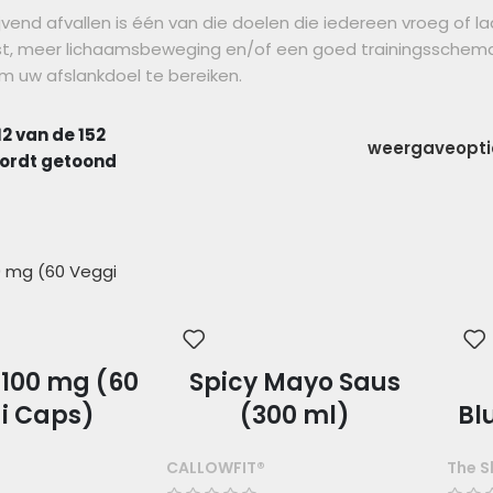
vend afvallen is één van die doelen die iedereen vroeg of la
st, meer lichaamsbeweging en/of een goed trainingsschem
m uw afslankdoel te bereiken.
2 van de 152
weergaveopt
wordt getoond
 100 mg (60
Spicy Mayo Saus
i Caps)
(300 ml)
Bl
CALLOWFIT®
The S