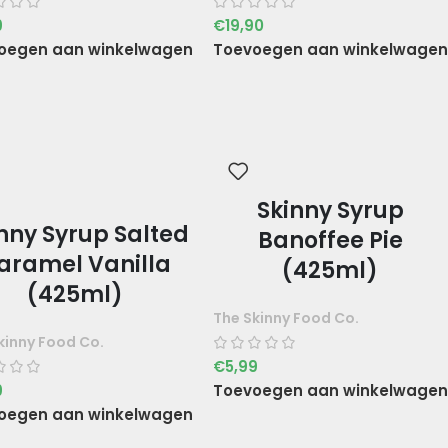
9
€
19,90
oegen aan winkelwagen
Toevoegen aan winkelwagen
Skinny Syrup
nny Syrup Salted
Banoffee Pie
aramel Vanilla
(425ml)
(425ml)
The Skinny Food Co.
kinny Food Co.
€
5,99
9
Toevoegen aan winkelwagen
oegen aan winkelwagen