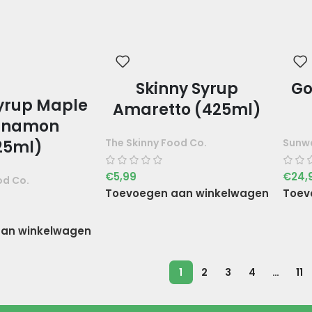
Skinny Syrup
Go
Syrup Maple
Amaretto (425ml)
nnamon
The Skinny Food Co.
Sunwa
25ml)
€
5,99
€
24,
od Co.
Toevoegen aan winkelwagen
Toev
an winkelwagen
1
2
3
4
…
11