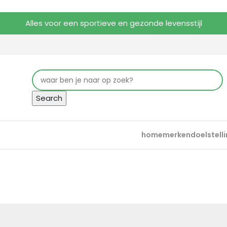
Alles voor een sportieve en gezonde levensstijl
Search
home
merken
doelstell