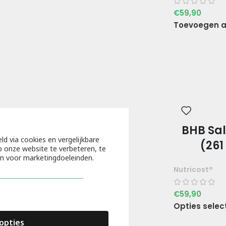
€
59,90
Toevoegen a
BHB Sa
ld via cookies en vergelijkbare
(26
 onze website te verbeteren, te
en voor marketingdoeleinden.
Nutricost®
€
59,90
Opties selec
opties