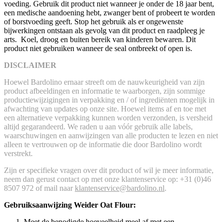
voeding. Gebruik dit product niet wanneer je onder de 18 jaar bent,
een medische aandoening hebt, zwanger bent of probeert te worden
of borstvoeding geeft. Stop het gebruik als er ongewenste
bijwerkingen ontstaan als gevolg van dit product en raadpleeg je
arts. Koel, droog en buiten bereik van kinderen bewaren. Dit
product niet gebruiken wanneer de seal ontbreekt of open is.
DISCLAIMER
Hoewel Bardolino ernaar streeft om de nauwkeurigheid van zijn
product afbeeldingen en informatie te waarborgen, zijn sommige
productiewijzigingen in verpakking en / of ingrediënten mogelijk in
afwachting van updates op onze site. Hoewel items af en toe met
een alternatieve verpakking kunnen worden verzonden, is versheid
altijd gegarandeerd. We raden u aan vóór gebruik alle labels,
waarschuwingen en aanwijzingen van alle producten te lezen en niet
alleen te vertrouwen op de informatie die door Bardolino wordt
verstrekt.
Zijn er specifieke vragen over dit product of wil je meer informatie,
neem dan gerust contact op met onze klantenservice op: +31 (0)46
8507 972 of mail naar
klantenservice@bardolino.nl
.
Gebruiksaanwijzing Weider Oat Flour:
Meet de benodigde hoeveelheid meel af met een