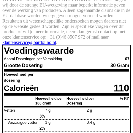
wij door de strenge EU-wetgeving maar beperkt informatie geven
over de werking van producten. Alleen zogenaamde claims die in de
EU database worden weergegeven mogen vermeld worden.
Resultaten uit wetenschappelijke onderzoeken mogen daarom niet
op de website gedeeld worden.
Zijn er specifieke vragen over dit
product of wil je meer informatie, neem dan gerust contact op met
onze klantenservice op: +31 (0)46 8507 972 of mail naar
klantenservice@bardolino.nl
.
Voedingswaarde
Aantal Doseringen per Verpakking
63
Grootte Dosering
30 Gram
Hoeveelheid per
dosering
110
Calorieën
Hoeveelheid per
Hoeveelheid per
% RI*
100 gram
Dosering
Vetten
7 g
2 g
3%
Verzadigde vetten
1 g
0.4 g
2%