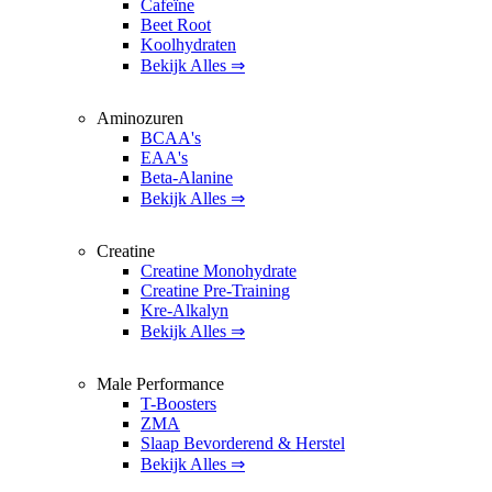
Cafeïne
Beet Root
Koolhydraten
Bekijk Alles ⇒
Aminozuren
BCAA's
EAA's
Beta-Alanine
Bekijk Alles ⇒
Creatine
Creatine Monohydrate
Creatine Pre-Training
Kre-Alkalyn
Bekijk Alles ⇒
Male Performance
T-Boosters
ZMA
Slaap Bevorderend & Herstel
Bekijk Alles ⇒