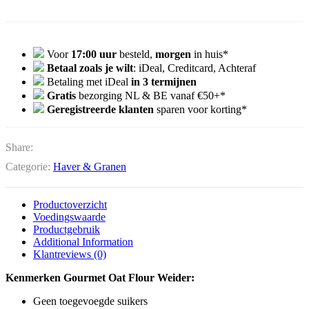
Voor
17:00 uur
besteld,
morgen
in huis*
Betaal zoals je wilt
: iDeal, Creditcard, Achteraf
Betaling met iDeal
in 3 termijnen
Gratis
bezorging NL & BE vanaf €50+*
Geregistreerde klanten
sparen voor korting*
Share:
Categorie:
Haver & Granen
Productoverzicht
Voedingswaarde
Productgebruik
Additional Information
Klantreviews (0)
Kenmerken Gourmet Oat Flour Weider:
Geen toegevoegde suikers