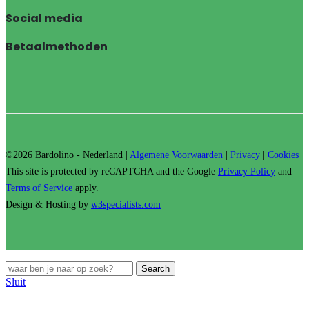
Social media
Betaalmethoden
©2026 Bardolino - Nederland |
Algemene Voorwaarden
|
Privacy
|
Cookies
This site is protected by reCAPTCHA and the Google
Privacy Policy
and
Terms of Service
apply.
Design & Hosting by
w3specialists.com
Search
Sluit