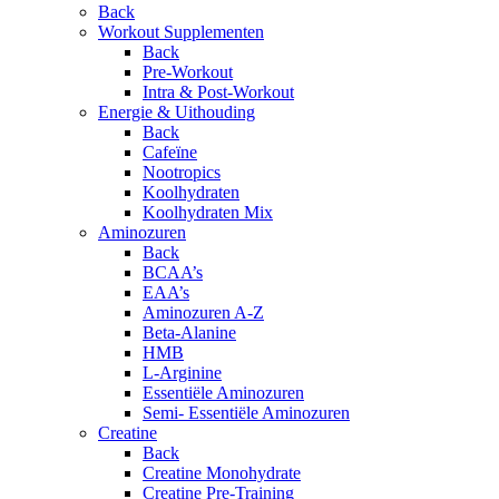
Back
Workout Supplementen
Back
Pre-Workout
Intra & Post-Workout
Energie & Uithouding
Back
Cafeïne
Nootropics
Koolhydraten
Koolhydraten Mix
Aminozuren
Back
BCAA’s
EAA’s
Aminozuren A-Z
Beta-Alanine
HMB
L-Arginine
Essentiële Aminozuren
Semi- Essentiële Aminozuren
Creatine
Back
Creatine Monohydrate
Creatine Pre-Training