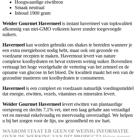
Hoogwaardige eiwitbron
Smaak neutraal
Inhoud 1900 gram
Weider Gourmet Havermeel
is instant havermeel van topkwaliteit
afkomstig van niet-GMO volkoren haver zonder toegevoegde
suikers.
Havermeel
kan worden gebruikt om shakes te bereiden wanneer je
een extra energieboost nodig hebt, maar ook om gezonde en
voedzame recepten te maken. Havermout levert van nature
complexe koolhydraten en bevat extreem weinig suiker. Bovendien
vertraagt het hoge vezelgehalte de vertering van het zetmeel en de
opname van glucose in het bloed. De kwaliteit maakt het een van de
gezondste manieren om koolhydraten te consumeren.
Havermeel
is een compleet en voedzaam natuurlijk voedingsmiddel
dat energie, eiwitten, vezels, vitamines en mineralen levert.
Weider Gourmet Havermeel
levert eiwitten van plantaardige
oorsprong en slechts 7,1% vet, met een laag gehalte aan verzadigd
vet en meestal enkelvoudig en meervoudig onverzadigd. We helpen
u bij het zorgen voor de lijn, uw gezondheid en uw hart.
WAAROM STAAT ER GEEN OF WEINIG INFORMATIE
OVER DE WERKING VAN DIT PRODUCT?
Helaas mogen