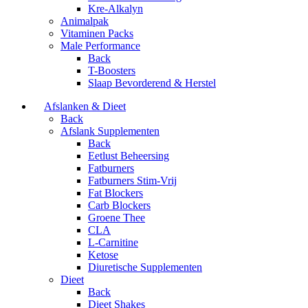
Kre-Alkalyn
Animalpak
Vitaminen Packs
Male Performance
Back
T-Boosters
Slaap Bevorderend & Herstel
Afslanken & Dieet
Back
Afslank Supplementen
Back
Eetlust Beheersing
Fatburners
Fatburners Stim-Vrij
Fat Blockers
Carb Blockers
Groene Thee
CLA
L-Carnitine
Ketose
Diuretische Supplementen
Dieet
Back
Dieet Shakes