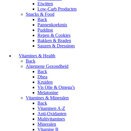
Eiwitten
Low-Carb Producten
Snacks & Food
Back
Pannenkoekmix
Pudding
Repen & Cookies
Bakken & Braden
Sauzen & Dressings
Vitamines & Health
Back
Algemene Gezondheid
Back
Dhea
Kruiden
Vis Olie & Omega’s
Melatonine
Vitamines & Mineralen
Back
Vitaminen A-Z
Anti-Oxidanten
Multivitamines
Mineralen
Vitamine B