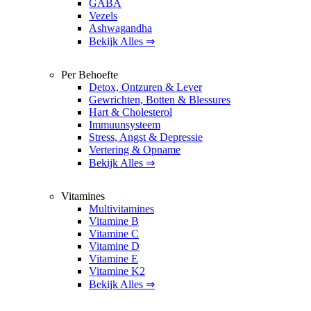
GABA
Vezels
Ashwagandha
Bekijk Alles ⇒
Per Behoefte
Detox, Ontzuren & Lever
Gewrichten, Botten & Blessures
Hart & Cholesterol
Immuunsysteem
Stress, Angst & Depressie
Vertering & Opname
Bekijk Alles ⇒
Vitamines
Multivitamines
Vitamine B
Vitamine C
Vitamine D
Vitamine E
Vitamine K2
Bekijk Alles ⇒