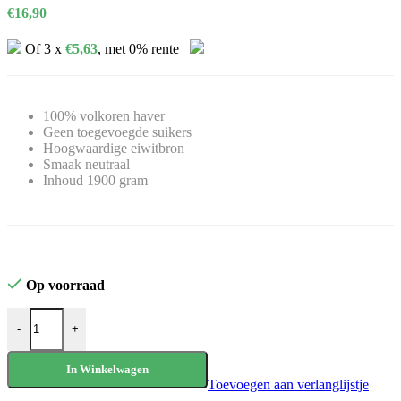
€
16,90
Of 3 x
€
5,63
, met 0% rente
100% volkoren haver
Geen toegevoegde suikers
Hoogwaardige eiwitbron
Smaak neutraal
Inhoud 1900 gram
Op voorraad
Weider Gourmet Oat Flour (1.9 kg) aantal
-
+
In Winkelwagen
Toevoegen aan verlanglijstje