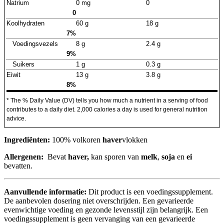
Natrium
0 mg
0
0
Koolhydraten
60 g
18 g
7%
Voedingsvezels
8 g
2.4 g
9%
Suikers
1 g
0.3 g
Eiwit
13 g
3.8 g
8%
* The % Daily Value (DV) tells you how much a nutrient in a serving of food
contributes to a daily diet. 2,000 calories a day is used for general nutrition
advice.
Ingrediënten:
100% volkoren
haver
vlokken
Allergenen:
Bevat
haver,
kan sporen van
melk
,
soja
en
ei
bevatten.
Aanvullende informatie:
Dit product is een voedingssupplement.
De aanbevolen dosering niet overschrijden. Een gevarieerde
evenwichtige voeding en gezonde levensstijl zijn belangrijk. Een
voedingssupplement is geen vervanging van een gevarieerde