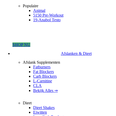
Populaire
Animal
5150 Pre-Workout
19-Anabol Testo
SHOP NU
Afslanken & Dieet
Afslank Supplementen
Fatburners
Fat Blockers
Carb Blockers
L-Carnitine
CLA
Bekijk Alles ⇒
Dieet
Dieet Shakes
Eiwitten