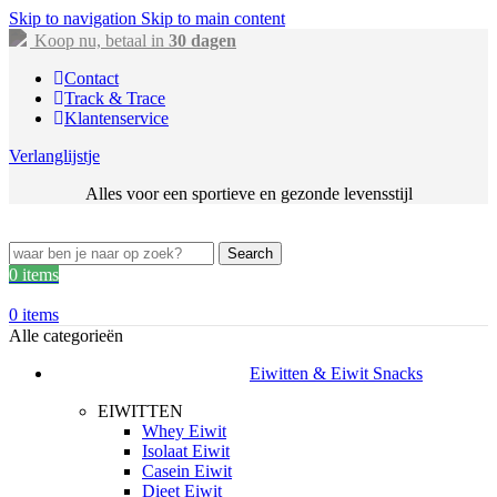
Skip to navigation
Skip to main content
Koop nu, betaal in
30 dagen
Contact
Track & Trace
Klantenservice
Verlanglijstje
Alles voor een sportieve en gezonde levensstijl
Search
0
items
0
items
Alle categorieën
Eiwitten & Eiwit Snacks
EIWITTEN
Whey Eiwit
Isolaat Eiwit
Casein Eiwit
Dieet Eiwit