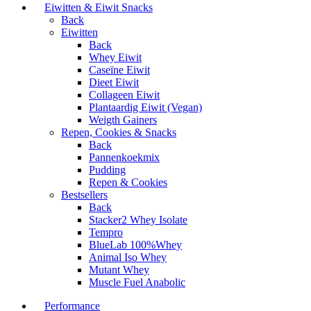
Eiwitten & Eiwit Snacks
Back
Eiwitten
Back
Whey Eiwit
Caseïne Eiwit
Dieet Eiwit
Collageen Eiwit
Plantaardig Eiwit (Vegan)
Weigth Gainers
Repen, Cookies & Snacks
Back
Pannenkoekmix
Pudding
Repen & Cookies
Bestsellers
Back
Stacker2 Whey Isolate
Tempro
BlueLab 100%Whey
Animal Iso Whey
Mutant Whey
Muscle Fuel Anabolic
Performance