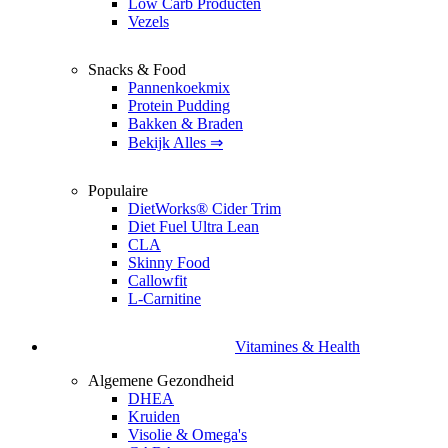
Low Carb Producten
Vezels
Snacks & Food
Pannenkoekmix
Protein Pudding
Bakken & Braden
Bekijk Alles ⇒
Populaire
DietWorks® Cider Trim
Diet Fuel Ultra Lean
CLA
Skinny Food
Callowfit
L-Carnitine
Vitamines & Health
Algemene Gezondheid
DHEA
Kruiden
Visolie & Omega's