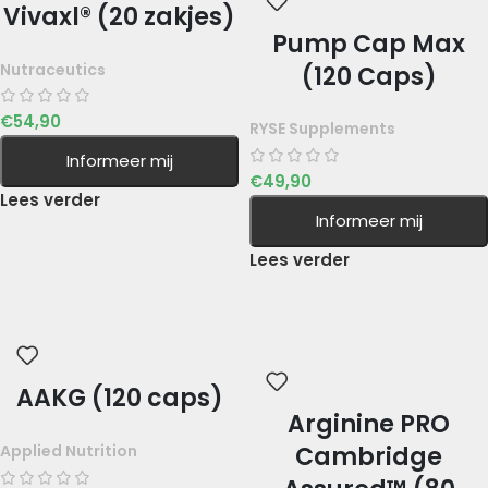
Vivaxl® (20 zakjes)
Pump Cap Max
Nutraceutics
(120 Caps)
€
54,90
RYSE Supplements
Informeer mij
€
49,90
Lees verder
Informeer mij
Lees verder
AAKG (120 caps)
Arginine PRO
Cambridge
Applied Nutrition