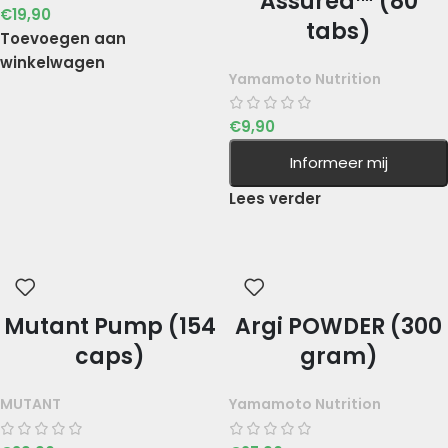
Assured™ (80
€
19,90
tabs)
Toevoegen aan
winkelwagen
Yamamoto Nutrition
€
9,90
Informeer mij
Lees verder
Mutant Pump (154
Argi POWDER (300
caps)
gram)
MUTANT
Yamamoto Nutrition