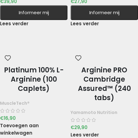
€
39,90
€
27,90
Informeer mij
Informeer mij
Lees verder
Lees verder
Platinum 100% L-
Arginine PRO
Arginine (100
Cambridge
Caplets)
Assured™ (240
tabs)
MuscleTech®
Yamamoto Nutrition
€
16,90
Toevoegen aan
€
29,90
winkelwagen
Lees verder