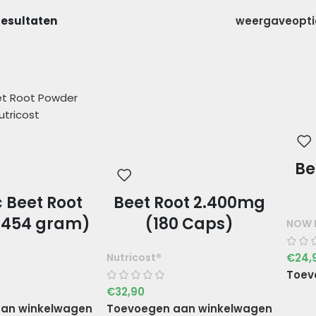
 resultaten
weergaveopt
Be
 Beet Root
Beet Root 2.400mg
(454 gram)
(180 Caps)
NOW 
€
24,
Nutricost®
Toev
€
32,90
an winkelwagen
Toevoegen aan winkelwagen