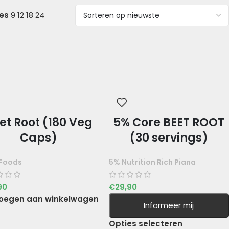
ies
9
12
18
24
et Root (180 Veg
5% Core BEET ROOT
Caps)
(30 servings)
Foods
5% Nutrition Rich Piana
90
€
29,90
oegen aan winkelwagen
Informeer mij
Opties selecteren