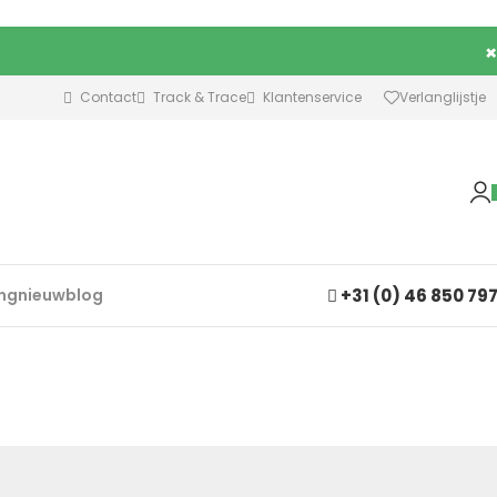
×
Contact
Track & Trace
Klantenservice
Verlanglijstje
+31 (0) 46 850 79
ing
nieuw
blog