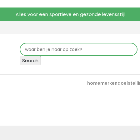
Alles voor een sportieve en gezonde levensstijl
Search
home
merken
doelstell