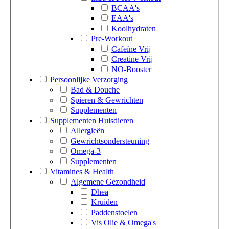
BCAA's
EAA's
Koolhydraten
Pre-Workout
Cafeïne Vrij
Creatine Vrij
NO-Booster
Persoonlijke Verzorging
Bad & Douche
Spieren & Gewrichten
Supplementen
Supplementen Huisdieren
Allergieën
Gewrichtsondersteuning
Omega-3
Supplementen
Vitamines & Health
Algemene Gezondheid
Dhea
Kruiden
Paddenstoelen
Vis Olie & Omega's