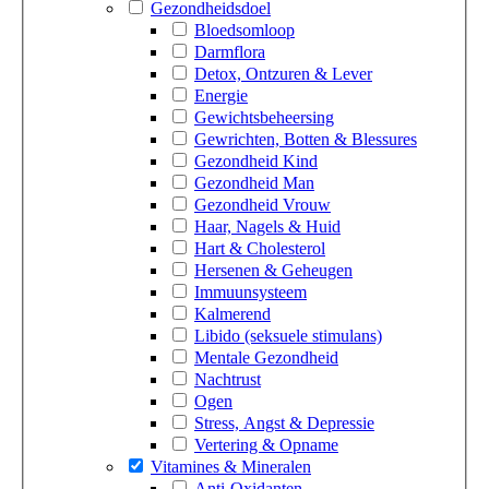
Gezondheidsdoel
Bloedsomloop
Darmflora
Detox, Ontzuren & Lever
Energie
Gewichtsbeheersing
Gewrichten, Botten & Blessures
Gezondheid Kind
Gezondheid Man
Gezondheid Vrouw
Haar, Nagels & Huid
Hart & Cholesterol
Hersenen & Geheugen
Immuunsysteem
Kalmerend
Libido (seksuele stimulans)
Mentale Gezondheid
Nachtrust
Ogen
Stress, Angst & Depressie
Vertering & Opname
Vitamines & Mineralen
Anti-Oxidanten