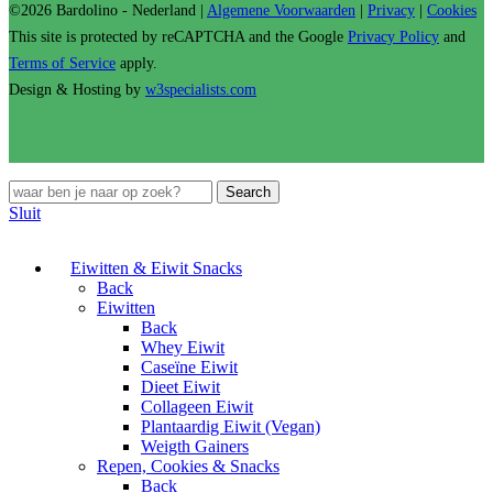
©2026 Bardolino - Nederland |
Algemene Voorwaarden
|
Privacy
|
Cookies
This site is protected by reCAPTCHA and the Google
Privacy Policy
and
Terms of Service
apply.
Design & Hosting by
w3specialists.com
Search
Sluit
Eiwitten & Eiwit Snacks
Back
Eiwitten
Back
Whey Eiwit
Caseïne Eiwit
Dieet Eiwit
Collageen Eiwit
Plantaardig Eiwit (Vegan)
Weigth Gainers
Repen, Cookies & Snacks
Back