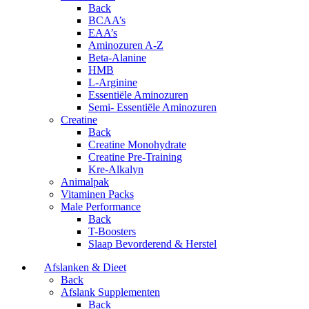
Back
BCAA’s
EAA’s
Aminozuren A-Z
Beta-Alanine
HMB
L-Arginine
Essentiële Aminozuren
Semi- Essentiële Aminozuren
Creatine
Back
Creatine Monohydrate
Creatine Pre-Training
Kre-Alkalyn
Animalpak
Vitaminen Packs
Male Performance
Back
T-Boosters
Slaap Bevorderend & Herstel
Afslanken & Dieet
Back
Afslank Supplementen
Back