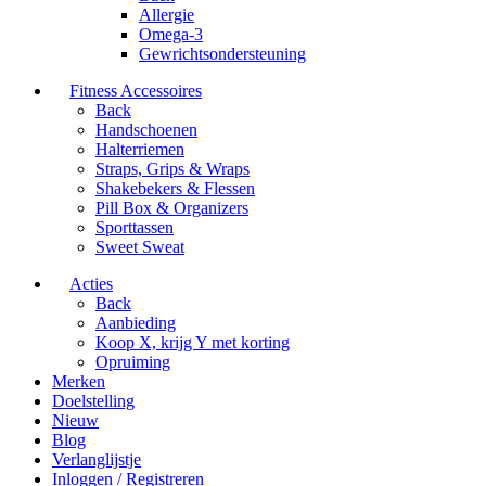
Allergie
Omega-3
Gewrichtsondersteuning
Fitness Accessoires
Back
Handschoenen
Halterriemen
Straps, Grips & Wraps
Shakebekers & Flessen
Pill Box & Organizers
Sporttassen
Sweet Sweat
Acties
Back
Aanbieding
Koop X, krijg Y met korting
Opruiming
Merken
Doelstelling
Nieuw
Blog
Verlanglijstje
Inloggen / Registreren