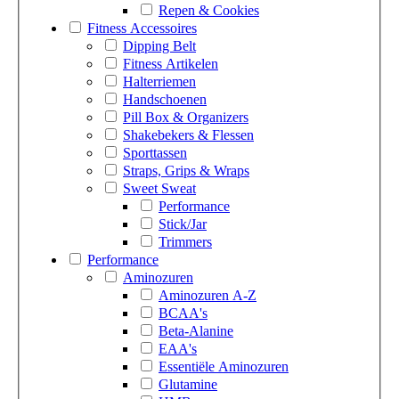
Repen & Cookies
Fitness Accessoires
Dipping Belt
Fitness Artikelen
Halterriemen
Handschoenen
Pill Box & Organizers
Shakebekers & Flessen
Sporttassen
Straps, Grips & Wraps
Sweet Sweat
Performance
Stick/Jar
Trimmers
Performance
Aminozuren
Aminozuren A-Z
BCAA's
Beta-Alanine
EAA's
Essentiële Aminozuren
Glutamine