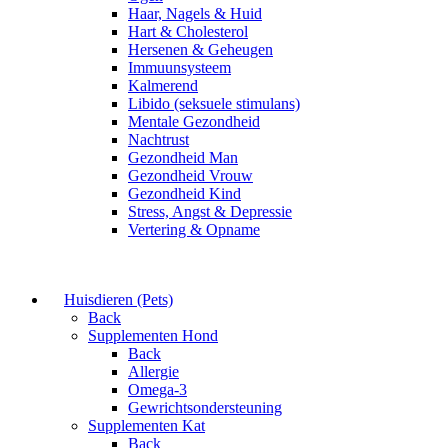
Haar, Nagels & Huid
Hart & Cholesterol
Hersenen & Geheugen
Immuunsysteem
Kalmerend
Libido (seksuele stimulans)
Mentale Gezondheid
Nachtrust
Gezondheid Man
Gezondheid Vrouw
Gezondheid Kind
Stress, Angst & Depressie
Vertering & Opname
Huisdieren (Pets)
Back
Supplementen Hond
Back
Allergie
Omega-3
Gewrichtsondersteuning
Supplementen Kat
Back