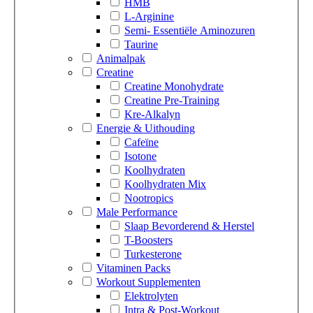
HMB
L-Arginine
Semi- Essentiële Aminozuren
Taurine
Animalpak
Creatine
Creatine Monohydrate
Creatine Pre-Training
Kre-Alkalyn
Energie & Uithouding
Cafeïne
Isotone
Koolhydraten
Koolhydraten Mix
Nootropics
Male Performance
Slaap Bevorderend & Herstel
T-Boosters
Turkesterone
Vitaminen Packs
Workout Supplementen
Elektrolyten
Intra & Post-Workout