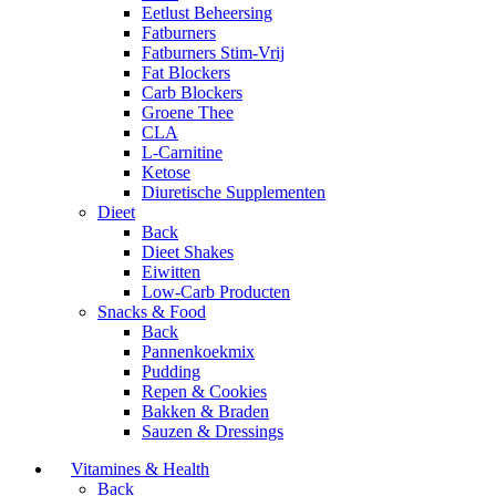
Eetlust Beheersing
Fatburners
Fatburners Stim-Vrij
Fat Blockers
Carb Blockers
Groene Thee
CLA
L-Carnitine
Ketose
Diuretische Supplementen
Dieet
Back
Dieet Shakes
Eiwitten
Low-Carb Producten
Snacks & Food
Back
Pannenkoekmix
Pudding
Repen & Cookies
Bakken & Braden
Sauzen & Dressings
Vitamines & Health
Back