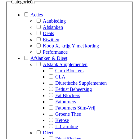
Categorieën
Acties
Aanbieding
Afslanken
Deals
Eiwitten
Koop X, krijg Y met korting
Performance
Afslanken & Dieet
Afslank Supplementen
Carb Blockers
CLA
Diuretische Supplementen
Eetlust Beheersing
Fat Blockers
Fatburners
Fatburners Stim-Vrij
Groene Thee
Ketose
L-Carnitine
Dieet
Dieet Shakes