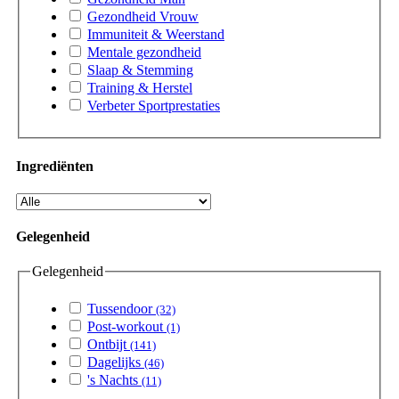
Gezondheid Vrouw
Immuniteit & Weerstand
Mentale gezondheid
Slaap & Stemming
Training & Herstel
Verbeter Sportprestaties
Ingrediënten
Gelegenheid
Gelegenheid
Tussendoor
(32)
Post-workout
(1)
Ontbijt
(141)
Dagelijks
(46)
's Nachts
(11)