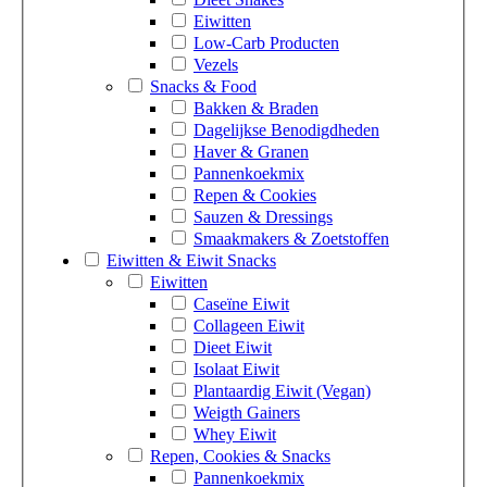
Eiwitten
Low-Carb Producten
Vezels
Snacks & Food
Bakken & Braden
Dagelijkse Benodigdheden
Haver & Granen
Pannenkoekmix
Repen & Cookies
Sauzen & Dressings
Smaakmakers & Zoetstoffen
Eiwitten & Eiwit Snacks
Eiwitten
Caseïne Eiwit
Collageen Eiwit
Dieet Eiwit
Isolaat Eiwit
Plantaardig Eiwit (Vegan)
Weigth Gainers
Whey Eiwit
Repen, Cookies & Snacks
Pannenkoekmix