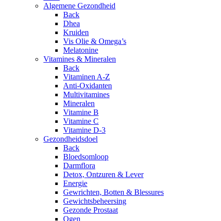
Algemene Gezondheid
Back
Dhea
Kruiden
Vis Olie & Omega’s
Melatonine
Vitamines & Mineralen
Back
Vitaminen A-Z
Anti-Oxidanten
Multivitamines
Mineralen
Vitamine B
Vitamine C
Vitamine D-3
Gezondheidsdoel
Back
Bloedsomloop
Darmflora
Detox, Ontzuren & Lever
Energie
Gewrichten, Botten & Blessures
Gewichtsbeheersing
Gezonde Prostaat
Ogen