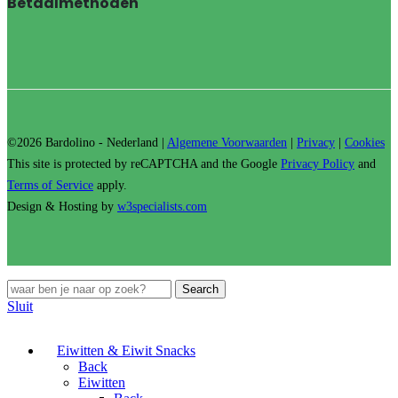
Betaalmethoden
©2026 Bardolino - Nederland |
Algemene Voorwaarden
|
Privacy
|
Cookies
This site is protected by reCAPTCHA and the Google
Privacy Policy
and
Terms of Service
apply.
Design & Hosting by
w3specialists.com
Search
Sluit
Eiwitten & Eiwit Snacks
Back
Eiwitten