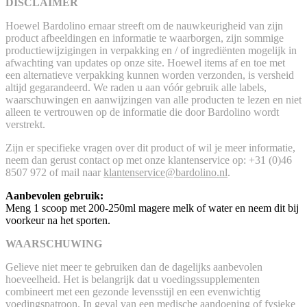
DISCLAIMER
Hoewel Bardolino ernaar streeft om de nauwkeurigheid van zijn
product afbeeldingen en informatie te waarborgen, zijn sommige
productiewijzigingen in verpakking en / of ingrediënten mogelijk in
afwachting van updates op onze site. Hoewel items af en toe met
een alternatieve verpakking kunnen worden verzonden, is versheid
altijd gegarandeerd. We raden u aan vóór gebruik alle labels,
waarschuwingen en aanwijzingen van alle producten te lezen en niet
alleen te vertrouwen op de informatie die door Bardolino wordt
verstrekt.
Zijn er specifieke vragen over dit product of wil je meer informatie,
neem dan gerust contact op met onze klantenservice op: +31 (0)46
8507 972 of mail naar
klantenservice@bardolino.nl
.
Aanbevolen gebruik:
Meng 1 scoop met 200-250ml magere melk of water en neem dit bij
voorkeur na het sporten.
WAARSCHUWING
Gelieve niet meer te gebruiken dan de dagelijks aanbevolen
hoeveelheid. Het is belangrijk dat u voedingssupplementen
combineert met een gezonde levensstijl en een evenwichtig
voedingspatroon. In geval van een medische aandoening of fysieke