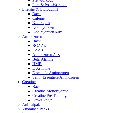
Pre-Workout
Intra & Post-Workout
Energie & Uithouding
Back
Cafeïne
Nootropics
Koolhydraten
Koolhydraten Mix
Aminozuren
Back
BCAA’s
EAA’s
Aminozuren A-Z
Beta-Alanine
HMB
L-Arginine
Essentiële Aminozuren
Semi- Essentiële Aminozuren
Creatine
Back
Creatine Monohydrate
Creatine Pre-Training
Kre-Alkalyn
Animalpak
Vitaminen Packs