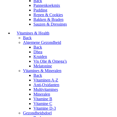
Back
Pannenkoekmix
Pudding
Repen & Cookies
Bakken & Braden
Sauzen & Dressings
Vitamines & Health
Back
Algemene Gezondheid
Back
Dhea
Kruiden
Vis Olie & Omega’s
Melatonine
Vitamines & Mineralen
Back
Vitaminen A-Z
Anti-Oxidanten
Multivitamines
Mineralen
Vitamine B
Vitamine C
Vitamine D-3
Gezondheidsdoel