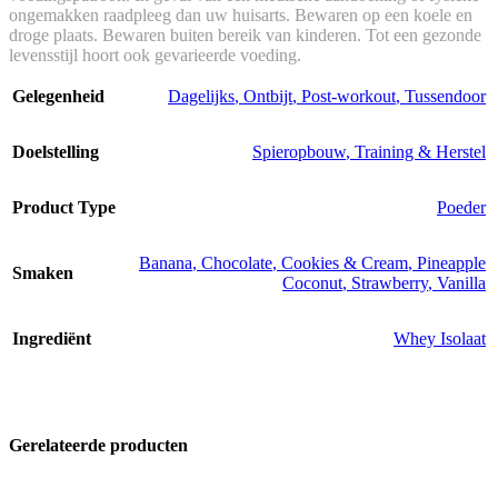
ongemakken raadpleeg dan uw huisarts. Bewaren op een koele en
droge plaats. Bewaren buiten bereik van kinderen. Tot een gezonde
levensstijl hoort ook gevarieerde voeding.
Gelegenheid
Dagelijks
,
Ontbijt
,
Post-workout
,
Tussendoor
Doelstelling
Spieropbouw
,
Training & Herstel
Product Type
Poeder
Banana
,
Chocolate
,
Cookies & Cream
,
Pineapple
Smaken
Coconut
,
Strawberry
,
Vanilla
Ingrediënt
Whey Isolaat
Gerelateerde producten