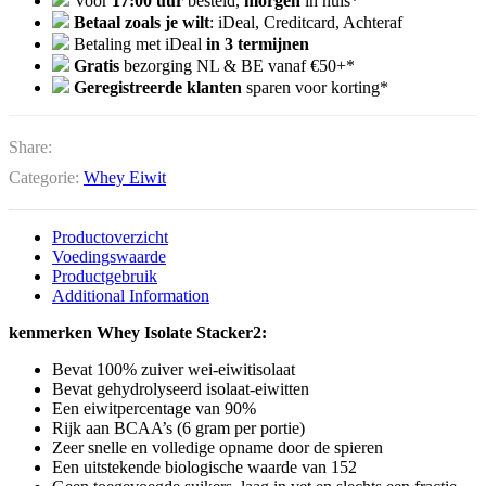
Voor
17:00 uur
besteld,
morgen
in huis*
Betaal zoals je wilt
: iDeal, Creditcard, Achteraf
Betaling met iDeal
in 3 termijnen
Gratis
bezorging NL & BE vanaf €50+*
Geregistreerde klanten
sparen voor korting*
Share:
Categorie:
Whey Eiwit
Productoverzicht
Voedingswaarde
Productgebruik
Additional Information
kenmerken Whey Isolate Stacker2:
Bevat 100% zuiver wei-eiwitisolaat
Bevat gehydrolyseerd isolaat-eiwitten
Een eiwitpercentage van 90%
Rijk aan BCAA’s (6 gram per portie)
Zeer snelle en volledige opname door de spieren
Een uitstekende biologische waarde van 152