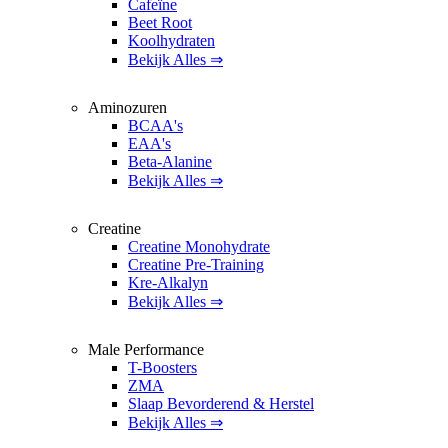
Cafeïne
Beet Root
Koolhydraten
Bekijk Alles ⇒
Aminozuren
BCAA's
EAA's
Beta-Alanine
Bekijk Alles ⇒
Creatine
Creatine Monohydrate
Creatine Pre-Training
Kre-Alkalyn
Bekijk Alles ⇒
Male Performance
T-Boosters
ZMA
Slaap Bevorderend & Herstel
Bekijk Alles ⇒