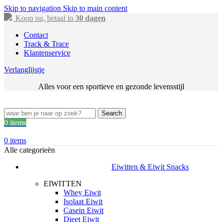
Skip to navigation
Skip to main content
Koop nu, betaal in
30 dagen
Contact
Track & Trace
Klantenservice
Verlanglijstje
Alles voor een sportieve en gezonde levensstijl
Search
0
items
0
items
Alle categorieën
Eiwitten & Eiwit Snacks
EIWITTEN
Whey Eiwit
Isolaat Eiwit
Casein Eiwit
Dieet Eiwit