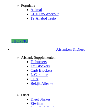
Populaire
Animal
5150 Pre-Workout
19-Anabol Testo
SHOP NU
Afslanken & Dieet
Afslank Supplementen
Fatburners
Fat Blockers
Carb Blockers
L-Carnitine
CLA
Bekijk Alles ⇒
Dieet
Dieet Shakes
Eiwitten