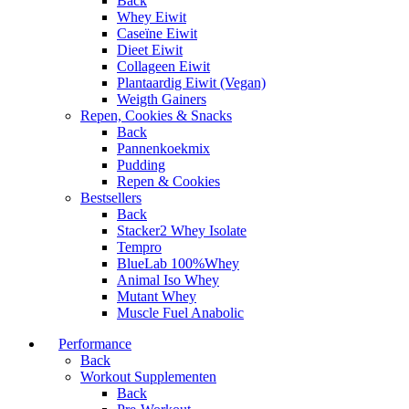
Back
Whey Eiwit
Caseïne Eiwit
Dieet Eiwit
Collageen Eiwit
Plantaardig Eiwit (Vegan)
Weigth Gainers
Repen, Cookies & Snacks
Back
Pannenkoekmix
Pudding
Repen & Cookies
Bestsellers
Back
Stacker2 Whey Isolate
Tempro
BlueLab 100%Whey
Animal Iso Whey
Mutant Whey
Muscle Fuel Anabolic
Performance
Back
Workout Supplementen
Back