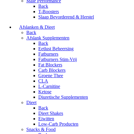
Male Performance
Back
T-Boosters
Slaap Bevorderend & Herstel
Afslanken & Dieet
Back
Afslank Supplementen
Back
Eetlust Beheersing
Fatburners
Fatburners Stim-Vrij
Fat Blockers
Carb Blockers
Groene Thee
CLA
L-Carnitine
Ketose
Diuretische Supplementen
Dieet
Back
Dieet Shakes
Eiwitten
Low-Carb Producten
Snacks & Food