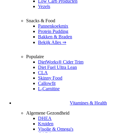
Low Carb Producten
Vezels
Snacks & Food
Pannenkoekmix
Protein Pudding
Bakken & Braden
Bekijk Alles ⇒
Populaire
DietWorks® Cider Trim
Diet Fuel Ultra Lean
CLA
Skinny Food
Callowfit
L-Carnitine
Vitamines & Health
Algemene Gezondheid
DHEA
Kruiden
Visolie & Omega's