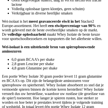
Geen toegevoegde suikers, laag in vet en slechts een fractie
lactose
Volledig oplosbaar (geen klontjes, geen schuim)
Verkrijgbaar in diverse heerlijke smaken
Wei-isolaat is het
meest geavanceerde eiwit in het
Stacker2
Europe-assortiment. Het heeft
een eiwitpercentage van 90%
en
wordt geleverd met de beste overheerlijke smaken op de markt.
De
volledige oplosbaarheid
maakt Whey Isolate de beste keuze
voor sportschoolbezoekers en topsporters die het allerbeste willen.
Wei-isolaat is een uitstekende bron van spieropbouwende
aminozuren
6,0 gram BCAA’s per shake
2,8 gram Leucine per shake
4,8 gram Glutamine per shake
Een portie Whey Isolate 30 gram poeder levert 11 gram glutamine
en BCAA’s op. Dit zijn de belangrijkste aminozuren voor
spieropbouw en spierherstel. Whey Isolate absorbeert zo snel dat je
vermoeide spieren binnen de kortste keren herstellen! Whey Isolate
versnelt dus uw herstelfase, waardoor uw rustfase (de groeifase van
de spier!) toeneemt. Hoe langer je spieren rusten, hoe sterker ze
worden en hoe beter je prestaties levert tijdens je volgende training
of wedstrijd. In totaal levert één portie Whey Isolate 12 gram