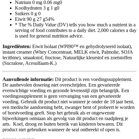
Natrium
0 mg
0.06 mg
0
Koolhydraten
3 g
1 g
0
Suikers
0 g
0
Eiwit
90 g
27 g
54%
* The % Daily Value (DV) tells you how much a nutrient in a
serving of food contributes to a daily diet. 2,000 calories a day
is used for general nutrition advice.
Ingrediënten:
Eiwit Isolaat (WPI90™ en gehydrolyseerd isolaat),
instant creamer (Whey Concentraat, MELK eiwit, Palmolie, SOJA
lecithine), smaakstof, fructose, Natuurlijke kleurstof en zoetstoffen
(Sucralose, Acesulfaam-K.)
Aanvullende informatie:
Dit product is een voedingssupplement.
De aanbevolen dosering niet overschrijden. Een gevarieerde
evenwichtige voeding en gezonde levensstijl zijn belangrijk. Een
voedingssupplement is geen vervanging van een gevarieerde
voeding. Gebruik dit product niet wanneer je onder de 18 jaar bent,
een medische aandoening hebt, zwanger bent of probeert te worden
of borstvoeding geeft. Stop het gebruik als er ongewenste
bijwerkingen ontstaan als gevolg van dit product en raadpleeg je
arts. Koel, droog en buiten bereik van kinderen bewaren. Dit
product niet gebruiken wanneer de seal ontbreekt of open is.