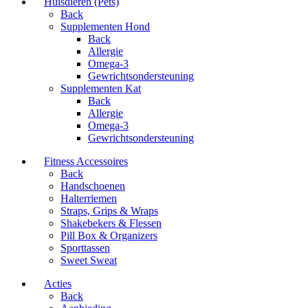
Huisdieren (Pets)
Back
Supplementen Hond
Back
Allergie
Omega-3
Gewrichtsondersteuning
Supplementen Kat
Back
Allergie
Omega-3
Gewrichtsondersteuning
Fitness Accessoires
Back
Handschoenen
Halterriemen
Straps, Grips & Wraps
Shakebekers & Flessen
Pill Box & Organizers
Sporttassen
Sweet Sweat
Acties
Back