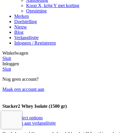
Aanbieding
Koop X, krijg Y met korting
Opruiming
Merken
Doelstelling
Nieuw
Blog
Verlanglijstje
Inloggen / Registreren
Winkelwagen
Sluit
Inloggen
Sluit
Nog geen account?
Maak een account aan
Stacker2 Whey Isolate (1500 gr)
€
79,90
Select options
Toevoegen aan verlanglijstje