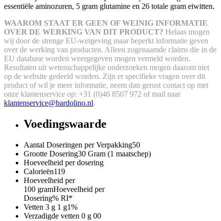
essentiële aminozuren, 5 gram glutamine en 26 totale gram eiwitten.
WAAROM STAAT ER GEEN OF WEINIG INFORMATIE
OVER DE WERKING VAN DIT PRODUCT?
Helaas mogen
wij door de strenge EU-wetgeving maar beperkt informatie geven
over de werking van producten. Alleen zogenaamde claims die in de
EU database worden weergegeven mogen vermeld worden.
Resultaten uit wetenschappelijke onderzoeken mogen daarom niet
op de website gedeeld worden.
Zijn er specifieke vragen over dit
product of wil je meer informatie, neem dan gerust contact op met
onze klantenservice op: +31 (0)46 8507 972 of mail naar
klantenservice@bardolino.nl
.
Voedingswaarde
Aantal Doseringen per Verpakking
50
Grootte Dosering
30 Gram (1 maatschep)
Hoeveelheid per dosering
Calorieën
119
Hoeveelheid per
100 gram
Hoeveelheid per
Dosering
% RI*
Vetten
3 g
1 g
1%
Verzadigde vetten
0 g
0
0