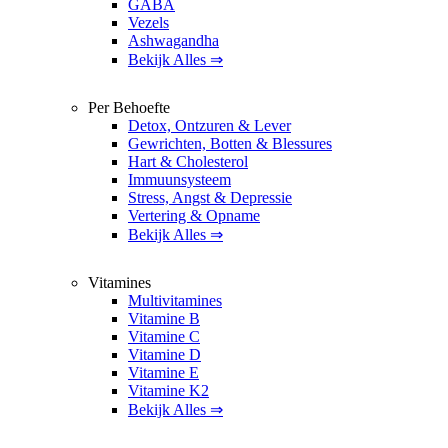
GABA
Vezels
Ashwagandha
Bekijk Alles ⇒
Per Behoefte
Detox, Ontzuren & Lever
Gewrichten, Botten & Blessures
Hart & Cholesterol
Immuunsysteem
Stress, Angst & Depressie
Vertering & Opname
Bekijk Alles ⇒
Vitamines
Multivitamines
Vitamine B
Vitamine C
Vitamine D
Vitamine E
Vitamine K2
Bekijk Alles ⇒