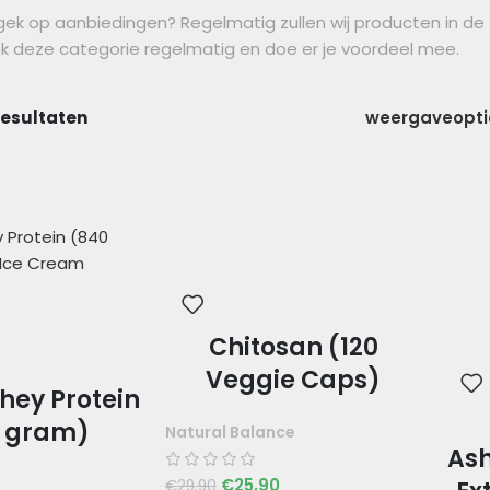
 gek op aanbiedingen? Regelmatig zullen wij producten in de a
k deze categorie regelmatig en doe er je voordeel mee.
resultaten
weergaveopt
Chitosan (120
Veggie Caps)
hey Protein
 gram)
Natural Balance
As
€
25,90
€
29,90