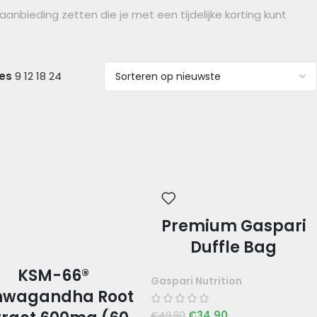
anbieding zetten die je met een tijdelijke korting kunt
ies
9
12
18
24
Premium Gaspari
Duffle Bag
KSM-66®
Gaspari Nutrition
hwagandha Root
€
34,90
€
49,90