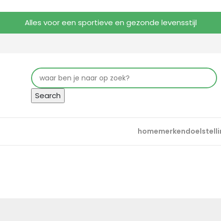
Alles voor een sportieve en gezonde levensstijl
Search
home
merken
doelstell