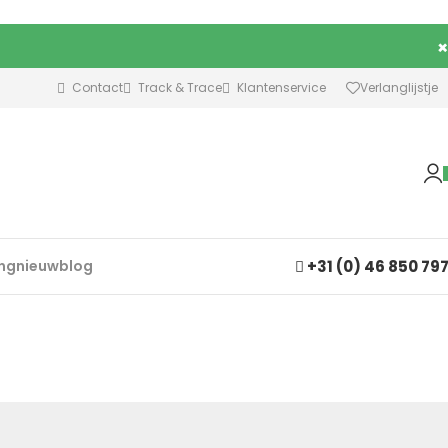
×
Contact
Track & Trace
Klantenservice
Verlanglijstje
+31 (0) 46 850 79
ing
nieuw
blog