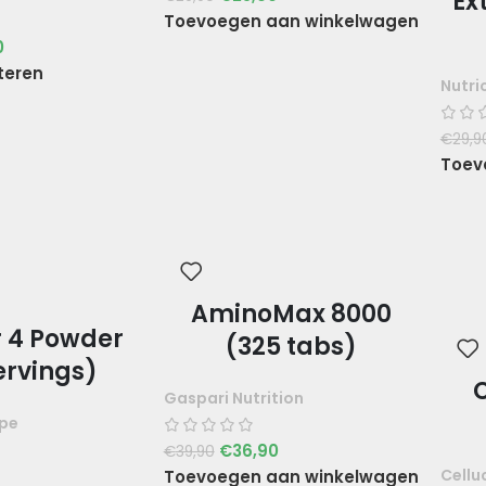
Ex
Toevoegen aan winkelwagen
0
teren
Nutri
€
29,9
Toev
AminoMax 8000
r 4 Powder
(325 tabs)
ervings)
C
Gaspari Nutrition
ope
€
36,90
€
39,90
Cellu
Toevoegen aan winkelwagen