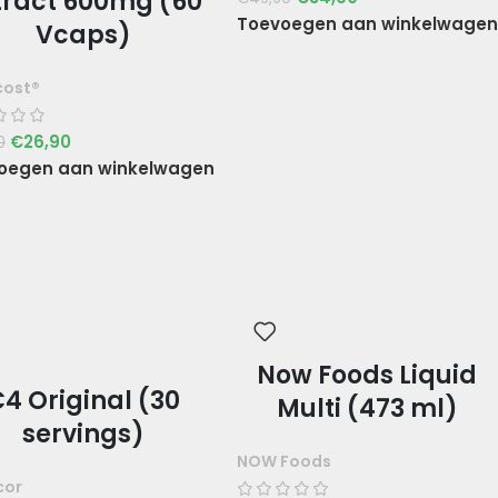
tract 600mg (60
Toevoegen aan winkelwagen
Vcaps)
cost®
€
26,90
0
oegen aan winkelwagen
Now Foods Liquid
4 Original (30
Multi (473 ml)
servings)
NOW Foods
cor