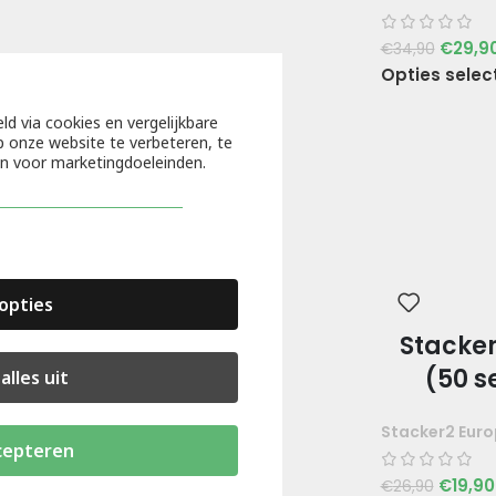
€
29,9
€
34,90
Opties selec
ld via cookies en vergelijkbare
 onze website te verbeteren, te
en voor marketingdoeleinden.
opties
Stacke
(50 s
alles uit
Stacker2 Eur
cepteren
€
19,90
€
26,90