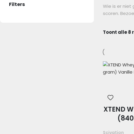
Filters
Wie is er niet
scoren. Bezoe
Toont alle 8 
XTEND W
(840
Scivation