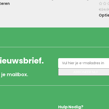
teren
€
24,9
Opti
nieuwsbrief.
 je mailbox.
Hulp Nodig?