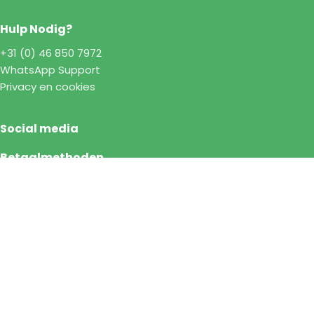
Hulp Nodig?
+31 (0) 46 850 7972
WhatsApp Support
Privacy en cookies
Social media
Betaalmethoden
©2026 Bardolino - Nederland |
Algemene Voorwaarden
|
Privacy