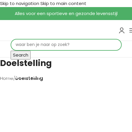
Skip to navigation
Skip to main content
Alles voor een sportieve en gezonde levensstijl
Search
Doelstelling
Afslanken & Dieet
Home
/
Doelstelling
Algemene gezondheld
Bot & Gewrichtondersteuning
Energie & Uithouding
Gewichtstoename