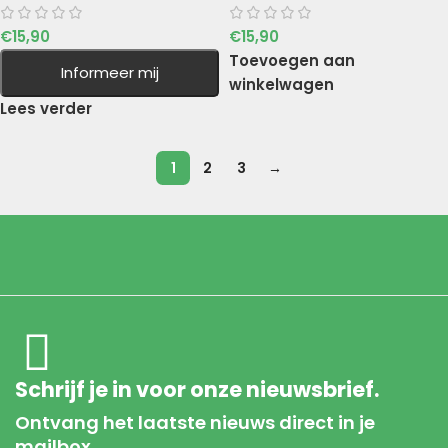
€
15,90
€
15,90
Toevoegen aan
Informeer mij
winkelwagen
Lees verder
1
2
3
→
Schrijf je in voor onze nieuwsbrief.
Ontvang het laatste nieuws direct in je
mailbox.