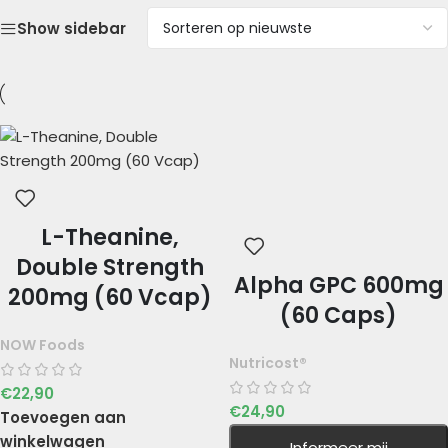
Show sidebar
L-Theanine,
Double Strength
Alpha GPC 600mg
200mg (60 Vcap)
(60 Caps)
NOW Foods
Nutricost®
€
22,90
€
24,90
Toevoegen aan
winkelwagen
Informeer mij