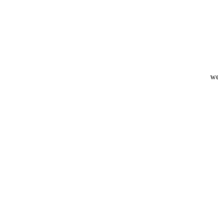
uwste
we
an gekozen worden op de productpagina