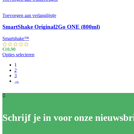
Toevoegen aan verlanglijstje
SmartShake Original2Go ONE (800ml)
Smartshake™
€
10,90
Opties selecteren
Dit product heeft meerdere variaties. Deze optie k
1
2
3
→
Schrijf je in voor onze nieuwsbri