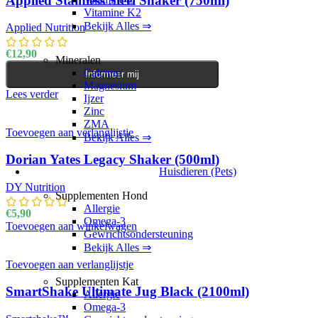
Applied Stainless Steel Shaker (750ml)
Vitamine K2
Bekijk Alles ⇒
Applied Nutrition
€
12,90
Mineralen
Calcium
Informeer mij
Magnesium
Lees verder
Ijzer
Zinc
ZMA
Toevoegen aan verlanglijstje
Bekijk Alles ⇒
Dorian Yates Legacy Shaker (500ml)
Huisdieren (Pets)
DY Nutrition
Supplementen Hond
Allergie
€
5,90
Omega-3
Toevoegen aan winkelwagen
Gewrichtsondersteuning
Bekijk Alles ⇒
Toevoegen aan verlanglijstje
Supplementen Kat
SmartShake Ultimate Jug Black (2100ml)
Allergie
Omega-3