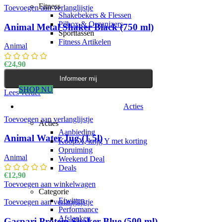
Fitness
Toevoegen aan verlanglijstje
Shakebekers & Flessen
Pilbox & Organizers
Animal Metal Shaker Black (750 ml)
Sporttassen
Fitness Artikelen
Animal
€
24,90
Informeer mij
SHOP NU
Lees verder
Acties
Toevoegen aan verlanglijstje
Acties
Aanbieding
Animal Water Jug (1.5l)
Koop X, krijg Y met korting
Opruiming
Animal
Weekend Deal
Deals
€
12,90
Toevoegen aan winkelwagen
Categorie
Eiwitten
Toevoegen aan verlanglijstje
Performance
Afslanken
Gaspari Protein Shaker Blue (500 ml)