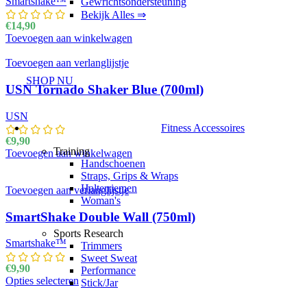
Smartshake™
Gewrichtsondersteuning
Bekijk Alles ⇒
€
14,90
Toevoegen aan winkelwagen
Toevoegen aan verlanglijstje
SHOP NU
USN Tornado Shaker Blue (700ml)
USN
Fitness Accessoires
€
9,90
Training
Toevoegen aan winkelwagen
Handschoenen
Straps, Grips & Wraps
Halterriemen
Toevoegen aan verlanglijstje
Woman's
SmartShake Double Wall (750ml)
Sports Research
Smartshake™
Trimmers
Sweet Sweat
€
9,90
Performance
Opties selecteren
Dit product heeft meerdere variaties. Deze optie k
Stick/Jar