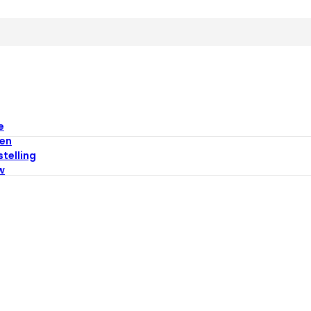
e
en
stelling
w