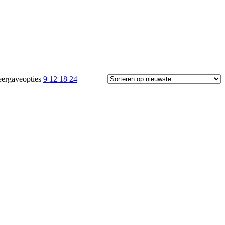
ergaveopties
9
12
18
24