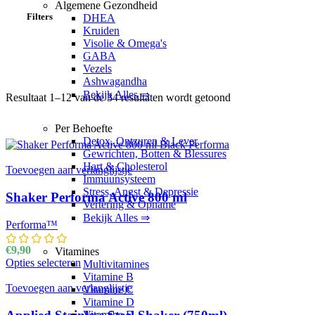
Algemene Gezondheid
Filters
DHEA
Kruiden
Visolie & Omega's
GABA
Vezels
Ashwagandha
Bekijk Alles ⇒
Resultaat 1–12 van de 34 resultaten wordt getoond
Gesorteerd op nie
Per Behoefte
Detox, Ontzuren & Lever
Gewrichten, Botten & Blessures
Hart & Cholesterol
Toevoegen aan verlanglijstje
Immuunsysteem
Stress, Angst & Depressie
Shaker Performa Active 800 ml
Vertering & Opname
Bekijk Alles ⇒
Performa™
€
9,90
Vitamines
Opties selecteren
Dit product heeft meerdere variaties. Deze optie k
Multivitamines
Vitamine B
Toevoegen aan verlanglijstje
Vitamine C
Vitamine D
Vitamine E