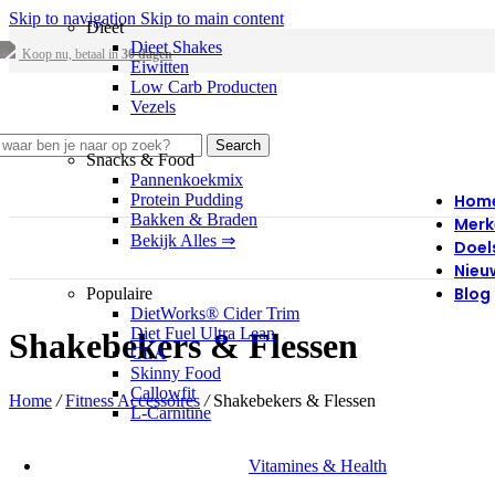
Skip to navigation
Skip to main content
Dieet
Dieet Shakes
Koop nu, betaal in
30 dagen
Eiwitten
Low Carb Producten
Vezels
Search
Snacks & Food
Pannenkoekmix
Protein Pudding
Hom
Bakken & Braden
Merk
Bekijk Alles ⇒
Doel
Nieu
Blog
Populaire
DietWorks® Cider Trim
Diet Fuel Ultra Lean
Shakebekers & Flessen
CLA
Skinny Food
Callowfit
Home
/
Fitness Accessoires
/
Shakebekers & Flessen
L-Carnitine
Vitamines & Health