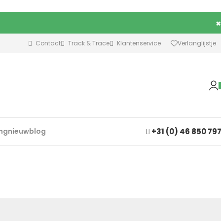
×
Contact
Track & Trace
Klantenservice
Verlanglijstje
+31 (0) 46 850 79
ing
nieuw
blog