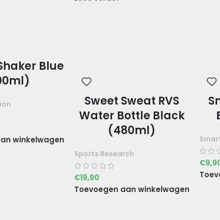
Shaker Blue
00ml)
Sweet Sweat RVS
S
ion
Water Bottle Black
(480ml)
Smar
an winkelwagen
Sports Research
€
9,9
Toev
€
19,90
Toevoegen aan winkelwagen