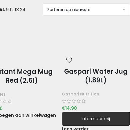
ies
9
12
18
24
Gaspari Water Jug
tant Mega Mug
(1.89L)
Red (2.6l)
Gaspari Nutrition
NT
€
14,90
90
oegen aan winkelwagen
Informeer mij
Lees verder