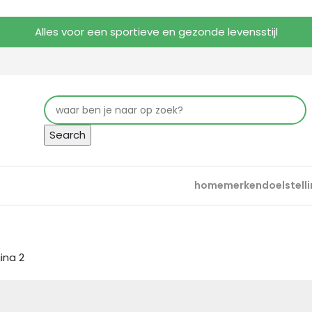
Alles voor een sportieve en gezonde levensstijl
Search
home
merken
doelstell
ina 2