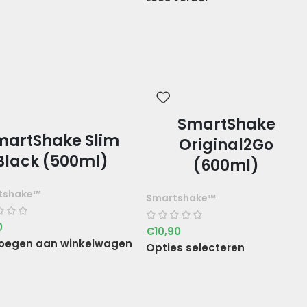
SmartShake
martShake Slim
Original2Go
Black (500ml)
(600ml)
tshake™
Smartshake™
0
€
10,90
oegen aan winkelwagen
Opties selecteren