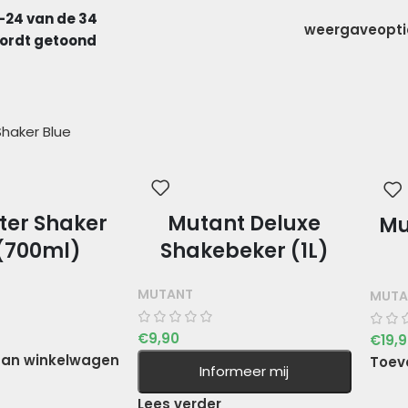
–24 van de 34
weergaveopt
wordt getoond
er Shaker
Mutant Deluxe
Mu
 (700ml)
Shakebeker (1L)
MUTANT
MUTA
€
9,90
€
19,
an winkelwagen
Toev
Informeer mij
Lees verder