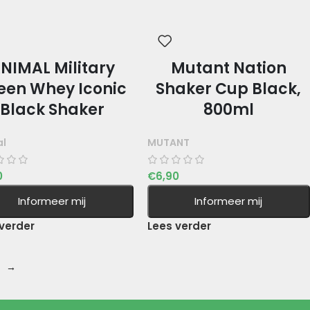
NIMAL Military
Mutant Nation
een Whey Iconic
Shaker Cup Black,
Black Shaker
800ml
al
MUTANT
0
€
6,90
Informeer mij
Informeer mij
verder
Lees verder
→