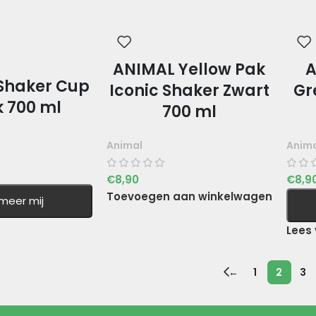
ANIMAL Yellow Pak
A
Shaker Cup
Iconic Shaker Zwart
Gr
k 700 ml
700 ml
Animal
Anim
€
8,90
€
8,9
Toevoegen aan winkelwagen
rmeer mij
Lees 
←
1
2
3