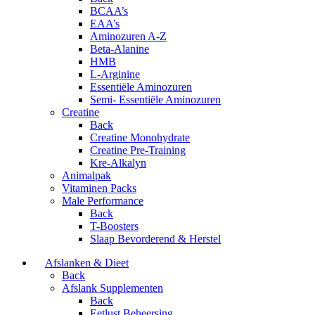
BCAA’s
EAA’s
Aminozuren A-Z
Beta-Alanine
HMB
L-Arginine
Essentiële Aminozuren
Semi- Essentiële Aminozuren
Creatine
Back
Creatine Monohydrate
Creatine Pre-Training
Kre-Alkalyn
Animalpak
Vitaminen Packs
Male Performance
Back
T-Boosters
Slaap Bevorderend & Herstel
Afslanken & Dieet
Back
Afslank Supplementen
Back
Eetlust Beheersing