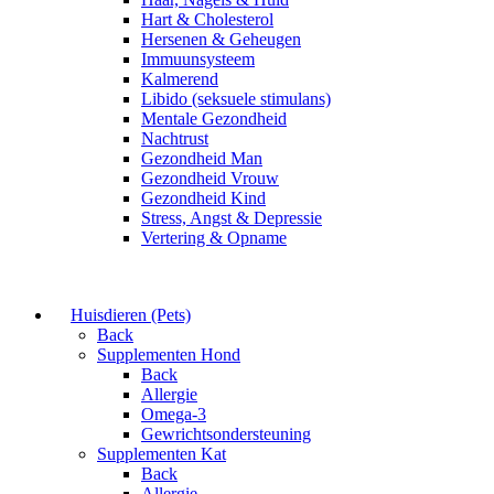
Hart & Cholesterol
Hersenen & Geheugen
Immuunsysteem
Kalmerend
Libido (seksuele stimulans)
Mentale Gezondheid
Nachtrust
Gezondheid Man
Gezondheid Vrouw
Gezondheid Kind
Stress, Angst & Depressie
Vertering & Opname
Huisdieren (Pets)
Back
Supplementen Hond
Back
Allergie
Omega-3
Gewrichtsondersteuning
Supplementen Kat
Back
Allergie