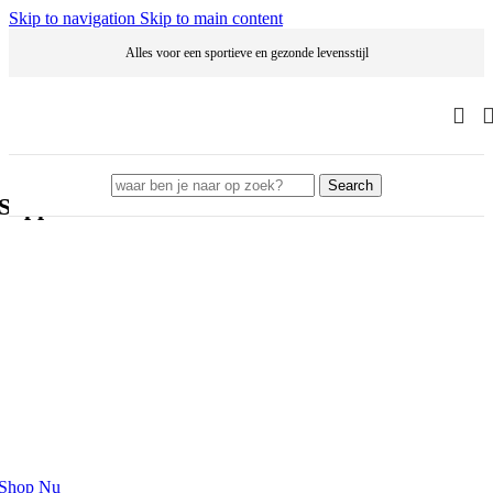
Skip to navigation
Skip to main content
Alles voor een sportieve en gezonde levensstijl
Search
Supplements en Gezondheid - Bardolino.nl
Je fitnessdoelen op natuurlijke wijze ondersteunen
NOW® SPORTS PRODUCTEN
Grotendeels Informed-Sport gecertificeerd
Shop Nu