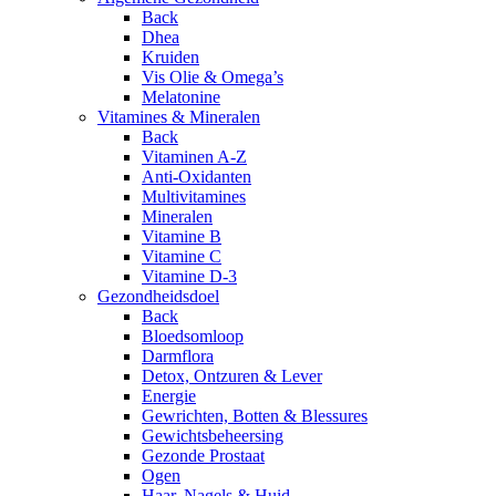
Back
Dhea
Kruiden
Vis Olie & Omega’s
Melatonine
Vitamines & Mineralen
Back
Vitaminen A-Z
Anti-Oxidanten
Multivitamines
Mineralen
Vitamine B
Vitamine C
Vitamine D-3
Gezondheidsdoel
Back
Bloedsomloop
Darmflora
Detox, Ontzuren & Lever
Energie
Gewrichten, Botten & Blessures
Gewichtsbeheersing
Gezonde Prostaat
Ogen
Haar, Nagels & Huid