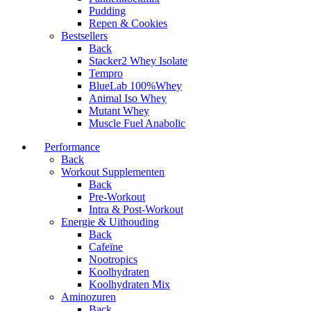
Pudding
Repen & Cookies
Bestsellers
Back
Stacker2 Whey Isolate
Tempro
BlueLab 100%Whey
Animal Iso Whey
Mutant Whey
Muscle Fuel Anabolic
Performance
Back
Workout Supplementen
Back
Pre-Workout
Intra & Post-Workout
Energie & Uithouding
Back
Cafeïne
Nootropics
Koolhydraten
Koolhydraten Mix
Aminozuren
Back