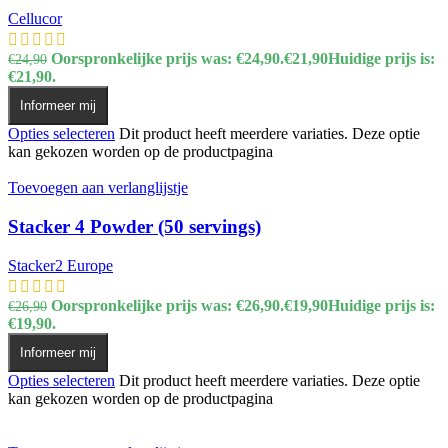
Cellucor
Oorspronkelijke prijs was: €24,90.
€
21,90
Huidige prijs is:
€
24,90
€21,90.
Informeer mij
Opties selecteren
Dit product heeft meerdere variaties. Deze optie
kan gekozen worden op de productpagina
Toevoegen aan verlanglijstje
Stacker 4 Powder (50 servings)
Stacker2 Europe
Oorspronkelijke prijs was: €26,90.
€
19,90
Huidige prijs is:
€
26,90
€19,90.
Informeer mij
Opties selecteren
Dit product heeft meerdere variaties. Deze optie
kan gekozen worden op de productpagina