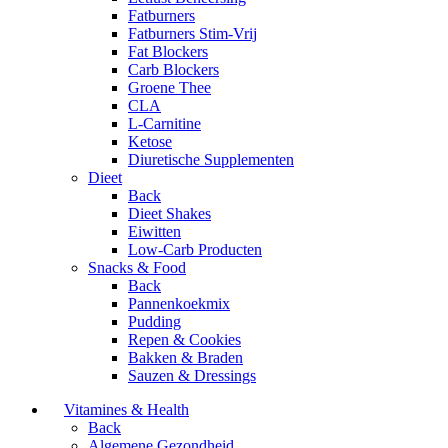
Fatburners
Fatburners Stim-Vrij
Fat Blockers
Carb Blockers
Groene Thee
CLA
L-Carnitine
Ketose
Diuretische Supplementen
Dieet
Back
Dieet Shakes
Eiwitten
Low-Carb Producten
Snacks & Food
Back
Pannenkoekmix
Pudding
Repen & Cookies
Bakken & Braden
Sauzen & Dressings
Vitamines & Health
Back
Algemene Gezondheid