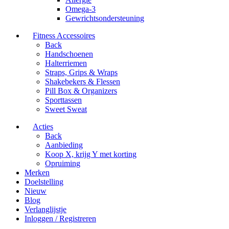
Omega-3
Gewrichtsondersteuning
Fitness Accessoires
Back
Handschoenen
Halterriemen
Straps, Grips & Wraps
Shakebekers & Flessen
Pill Box & Organizers
Sporttassen
Sweet Sweat
Acties
Back
Aanbieding
Koop X, krijg Y met korting
Opruiming
Merken
Doelstelling
Nieuw
Blog
Verlanglijstje
Inloggen / Registreren