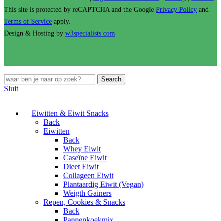
This site is protected by reCAPTCHA and the Google
Privacy Policy
and
Terms of Service
apply.
Design & Hosting by
w3specialists.com
Search
Sluit
Eiwitten & Eiwit Snacks
Back
Eiwitten
Back
Whey Eiwit
Caseïne Eiwit
Dieet Eiwit
Collageen Eiwit
Plantaardig Eiwit (Vegan)
Weigth Gainers
Repen, Cookies & Snacks
Back
Pannenkoekmix