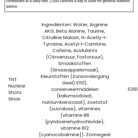
contributes to a daily diet. 2,000 calories a day is used for general nutrition
advice.
Ingrediënten: Water, Arginine
AKG, Beta Alanine, Taurine,
Citrulline Malaat, N-Acetly-l-
Tyrosine, Acetyl-l-Carnitine,
Cafeïne, Acidulants
(Citroenzuur, Fosforzuur),
Smaakstoffen
(Sinaasappelsmaak),
Kleurstoffen (Zonsondergang
TNT
Geel) E110),
Nuclear
conserveermiddelen
5391
Shots
(kaliumsorbaat,
Sinas
natriumbenzoaat), zoetstof
(sucralose), vitamines
(vitamine B6
{pyridoxinehydrochloride},
vitamine B12
{cyanocobalmine}). Zonnegeel