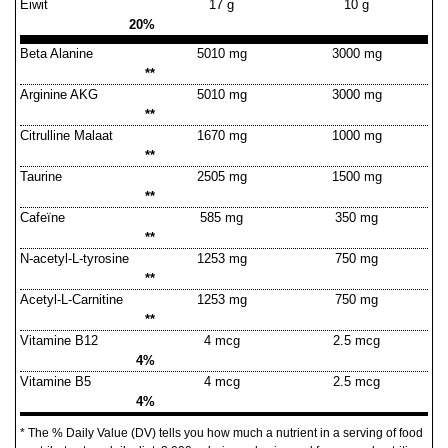
Eiwit
17 g
10 g
20%
Beta Alanine
5010 mg
3000 mg
**
Arginine AKG
5010 mg
3000 mg
**
Citrulline Malaat
1670 mg
1000 mg
**
Taurine
2505 mg
1500 mg
**
Cafeïne
585 mg
350 mg
**
N-acetyl-L-tyrosine
1253 mg
750 mg
**
Acetyl-L-Carnitine
1253 mg
750 mg
**
Vitamine B12
4 mcg
2.5 mcg
4%
Vitamine B5
4 mcg
2.5 mcg
4%
* The % Daily Value (DV) tells you how much a nutrient in a serving of food