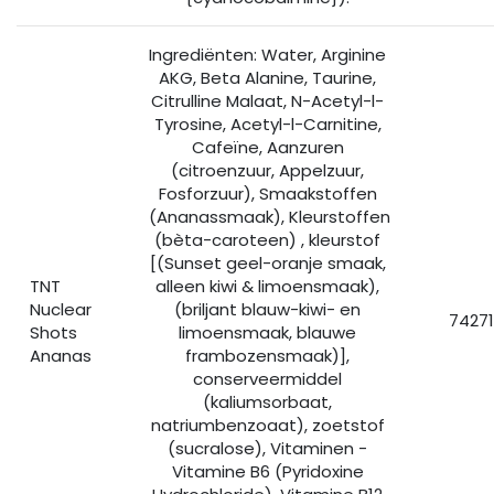
Ingrediënten: Water, Arginine
AKG, Beta Alanine, Taurine,
Citrulline Malaat, N-Acetyl-l-
Tyrosine, Acetyl-l-Carnitine,
Cafeïne, Aanzuren
(citroenzuur, Appelzuur,
Fosforzuur), Smaakstoffen
(Ananassmaak), Kleurstoffen
(bèta-caroteen) , kleurstof
[(Sunset geel-oranje smaak,
TNT
alleen kiwi & limoensmaak),
Nuclear
(briljant blauw-kiwi- en
7427
Shots
limoensmaak, blauwe
Ananas
frambozensmaak)],
conserveermiddel
(kaliumsorbaat,
natriumbenzoaat), zoetstof
(sucralose), Vitaminen -
Vitamine B6 (Pyridoxine