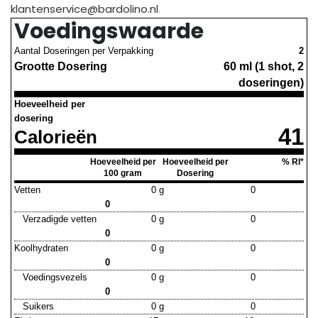
klantenservice@bardolino.nl
.
Voedingswaarde
Aantal Doseringen per Verpakking
2
Grootte Dosering
60 ml (1 shot, 2
doseringen)
Hoeveelheid per
dosering
41
Calorieën
Hoeveelheid per
Hoeveelheid per
% RI*
100 gram
Dosering
Vetten
0 g
0
0
Verzadigde vetten
0 g
0
0
Koolhydraten
0 g
0
0
Voedingsvezels
0 g
0
0
Suikers
0 g
0