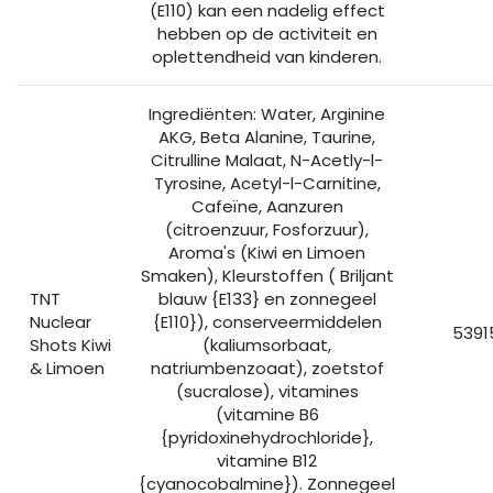
(E110) kan een nadelig effect
hebben op de activiteit en
oplettendheid van kinderen.
Ingrediënten: Water, Arginine
AKG, Beta Alanine, Taurine,
Citrulline Malaat, N-Acetly-l-
Tyrosine, Acetyl-l-Carnitine,
Cafeïne, Aanzuren
(citroenzuur, Fosforzuur),
Aroma's (Kiwi en Limoen
Smaken), Kleurstoffen ( Briljant
TNT
blauw {E133} en zonnegeel
Nuclear
{E110}), conserveermiddelen
5391
Shots Kiwi
(kaliumsorbaat,
& Limoen
natriumbenzoaat), zoetstof
(sucralose), vitamines
(vitamine B6
{pyridoxinehydrochloride},
vitamine B12
{cyanocobalmine}). Zonnegeel