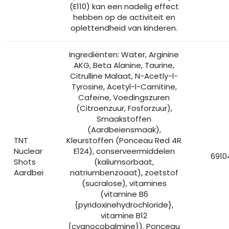
(E110) kan een nadelig effect
hebben op de activiteit en
oplettendheid van kinderen.
Ingrediënten: Water, Arginine
AKG, Beta Alanine, Taurine,
Citrulline Malaat, N-Acetly-l-
Tyrosine, Acetyl-l-Carnitine,
Cafeïne, Voedingszuren
(Citroenzuur, Fosforzuur),
Smaakstoffen
(Aardbeiensmaak),
TNT
Kleurstoffen (Ponceau Red 4R
Nuclear
E124), conserveermiddelen
6910
Shots
(kaliumsorbaat,
Aardbei
natriumbenzoaat), zoetstof
(sucralose), vitamines
(vitamine B6
{pyridoxinehydrochloride},
vitamine B12
{cyanocobalmine}). Ponceau