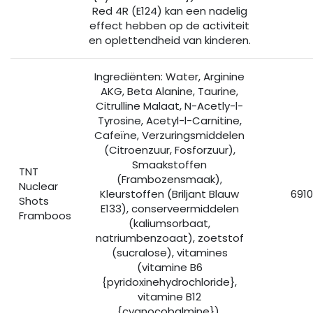
Red 4R (E124) kan een nadelig
effect hebben op de activiteit
en oplettendheid van kinderen.
Ingrediënten: Water, Arginine
AKG, Beta Alanine, Taurine,
Citrulline Malaat, N-Acetly-l-
Tyrosine, Acetyl-l-Carnitine,
Cafeïne, Verzuringsmiddelen
(Citroenzuur, Fosforzuur),
Smaakstoffen
TNT
(Frambozensmaak),
Nuclear
Kleurstoffen (Briljant Blauw
6910
Shots
E133), conserveermiddelen
Framboos
(kaliumsorbaat,
natriumbenzoaat), zoetstof
(sucralose), vitamines
(vitamine B6
{pyridoxinehydrochloride},
vitamine B12
{cyanocobalmine}).