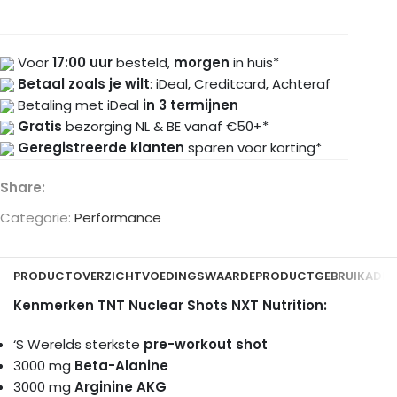
Voor
17:00 uur
besteld,
morgen
in huis*
Betaal zoals je wilt
: iDeal, Creditcard, Achteraf
Betaling met iDeal
in 3 termijnen
Gratis
bezorging NL & BE vanaf €50+*
Geregistreerde klanten
sparen voor korting*
Share:
Categorie:
Performance
PRODUCTOVERZICHT
VOEDINGSWAARDE
PRODUCTGEBRUIK
ADDI
Kenmerken TNT Nuclear Shots NXT Nutrition:
‘S Werelds sterkste
pre-workout shot
3000 mg
Beta-Alanine
3000 mg
Arginine AKG