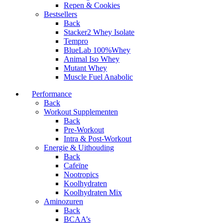
Repen & Cookies
Bestsellers
Back
Stacker2 Whey Isolate
Tempro
BlueLab 100%Whey
Animal Iso Whey
Mutant Whey
Muscle Fuel Anabolic
Performance
Back
Workout Supplementen
Back
Pre-Workout
Intra & Post-Workout
Energie & Uithouding
Back
Cafeïne
Nootropics
Koolhydraten
Koolhydraten Mix
Aminozuren
Back
BCAA’s