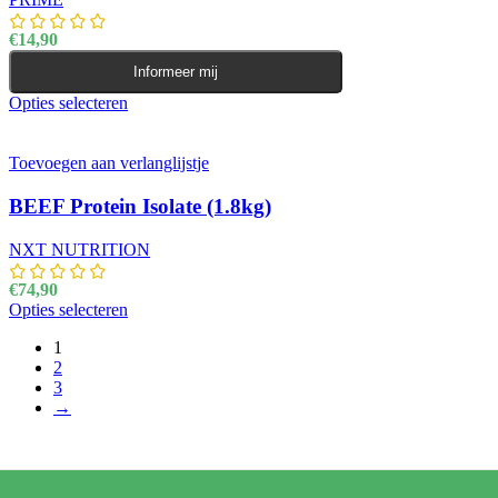
€
14,90
Informeer mij
Opties selecteren
Dit product heeft meerdere variaties. Deze optie kan
gekozen worden op de productpagina
Toevoegen aan verlanglijstje
BEEF Protein Isolate (1.8kg)
NXT NUTRITION
€
74,90
Opties selecteren
Dit product heeft meerdere variaties. Deze optie kan
gekozen worden op de productpagina
1
2
3
→