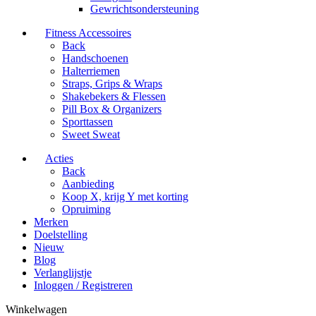
Gewrichtsondersteuning
Fitness Accessoires
Back
Handschoenen
Halterriemen
Straps, Grips & Wraps
Shakebekers & Flessen
Pill Box & Organizers
Sporttassen
Sweet Sweat
Acties
Back
Aanbieding
Koop X, krijg Y met korting
Opruiming
Merken
Doelstelling
Nieuw
Blog
Verlanglijstje
Inloggen / Registreren
Winkelwagen