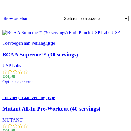
Show sidebar
Toevoegen aan verlanglijstje
BCAA Supreme™ (30 servings)
USP Labs
€
34,90
Opties selecteren
Dit product heeft meerdere variaties. Deze optie kan
gekozen worden op de productpagina
Toevoegen aan verlanglijstje
Mutant All-In Pre-Workout (40 servings)
MUTANT
€
34,90