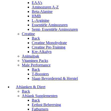
EAA’s
Aminozuren A-Z
Beta-Alanine
HMB
L-Arginine
Essentiële Aminozuren
Semi- Essentiële Aminozuren
Creatine
Back
Creatine Monohydrate
Creatine Pre-Training
Kre-Alkalyn
Animalpak
Vitaminen Packs
Male Performance
Back
T-Boosters
Slaap Bevorderend & Herstel
Afslanken & Dieet
Back
Afslank Supplementen
Back
Eetlust Beheersing
Fatburners