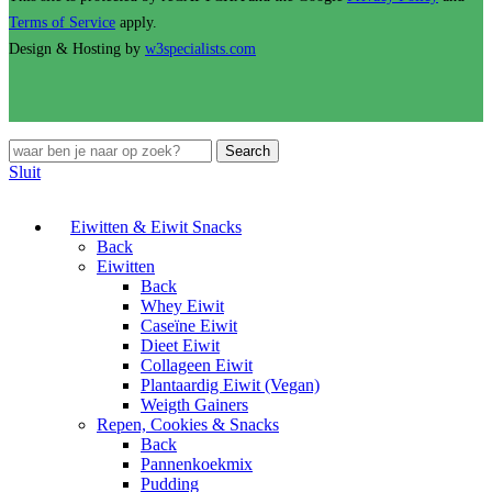
Terms of Service
apply.
Design & Hosting by
w3specialists.com
Search
Sluit
Eiwitten & Eiwit Snacks
Back
Eiwitten
Back
Whey Eiwit
Caseïne Eiwit
Dieet Eiwit
Collageen Eiwit
Plantaardig Eiwit (Vegan)
Weigth Gainers
Repen, Cookies & Snacks
Back
Pannenkoekmix
Pudding