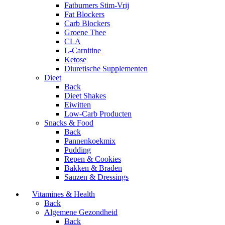
Fatburners Stim-Vrij
Fat Blockers
Carb Blockers
Groene Thee
CLA
L-Carnitine
Ketose
Diuretische Supplementen
Dieet
Back
Dieet Shakes
Eiwitten
Low-Carb Producten
Snacks & Food
Back
Pannenkoekmix
Pudding
Repen & Cookies
Bakken & Braden
Sauzen & Dressings
Vitamines & Health
Back
Algemene Gezondheid
Back