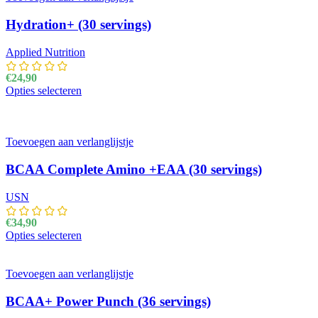
Hydration+ (30 servings)
Applied Nutrition
€
24,90
Opties selecteren
Dit product heeft meerdere variaties. Deze optie kan
gekozen worden op de productpagina
Toevoegen aan verlanglijstje
BCAA Complete Amino +EAA (30 servings)
USN
€
34,90
Opties selecteren
Dit product heeft meerdere variaties. Deze optie kan
gekozen worden op de productpagina
Toevoegen aan verlanglijstje
BCAA+ Power Punch (36 servings)