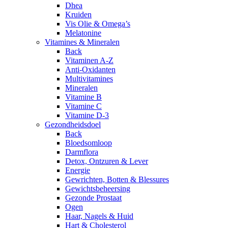
Dhea
Kruiden
Vis Olie & Omega’s
Melatonine
Vitamines & Mineralen
Back
Vitaminen A-Z
Anti-Oxidanten
Multivitamines
Mineralen
Vitamine B
Vitamine C
Vitamine D-3
Gezondheidsdoel
Back
Bloedsomloop
Darmflora
Detox, Ontzuren & Lever
Energie
Gewrichten, Botten & Blessures
Gewichtsbeheersing
Gezonde Prostaat
Ogen
Haar, Nagels & Huid
Hart & Cholesterol