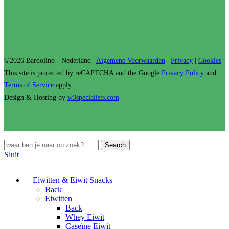
©2026 Bardolino - Nederland |
Algemene Voorwaarden
|
Privacy
|
Cookies
This site is protected by reCAPTCHA and the Google
Privacy Policy
and
Terms of Service
apply.
Design & Hosting by
w3specialists.com
Search
Sluit
Eiwitten & Eiwit Snacks
Back
Eiwitten
Back
Whey Eiwit
Caseïne Eiwit