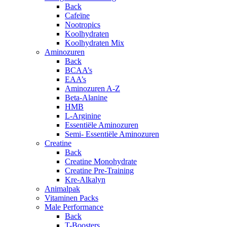
Back
Cafeïne
Nootropics
Koolhydraten
Koolhydraten Mix
Aminozuren
Back
BCAA’s
EAA’s
Aminozuren A-Z
Beta-Alanine
HMB
L-Arginine
Essentiële Aminozuren
Semi- Essentiële Aminozuren
Creatine
Back
Creatine Monohydrate
Creatine Pre-Training
Kre-Alkalyn
Animalpak
Vitaminen Packs
Male Performance
Back
T-Boosters