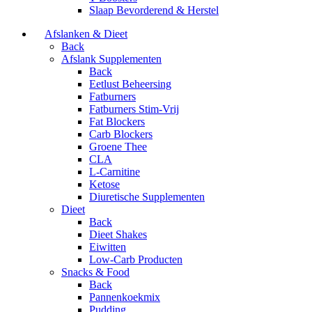
Slaap Bevorderend & Herstel
Afslanken & Dieet
Back
Afslank Supplementen
Back
Eetlust Beheersing
Fatburners
Fatburners Stim-Vrij
Fat Blockers
Carb Blockers
Groene Thee
CLA
L-Carnitine
Ketose
Diuretische Supplementen
Dieet
Back
Dieet Shakes
Eiwitten
Low-Carb Producten
Snacks & Food
Back
Pannenkoekmix
Pudding