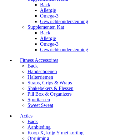
Back
Allergie
Omega-3
Gewrichtsondersteuning
Supplementen Kat
Back
Allergie
Omega-3
Gewrichtsondersteuning
Fitness Accessoires
Back
Handschoenen
Halterriemen
Straps, Grips & Wraps
Shakebekers & Flessen
Pill Box & Organizers
Sporttassen
Sweet Sweat
Acties
Back
Aanbieding
Koop X, krijg Y met korting
Opruiming