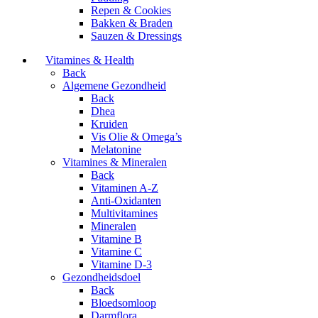
Repen & Cookies
Bakken & Braden
Sauzen & Dressings
Vitamines & Health
Back
Algemene Gezondheid
Back
Dhea
Kruiden
Vis Olie & Omega’s
Melatonine
Vitamines & Mineralen
Back
Vitaminen A-Z
Anti-Oxidanten
Multivitamines
Mineralen
Vitamine B
Vitamine C
Vitamine D-3
Gezondheidsdoel
Back
Bloedsomloop
Darmflora