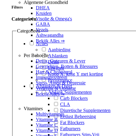
Algemene Gezondheid
Filters
DHEA
Kruiden
Visolie & Omega's
Categorieën
GABA
Vezels
Categorieën
Ashwagandha
Bekijk Alles ⇒
Acties
Aanbieding
Per Behoefte
Afslanken
Detox, Ontzuren & Lever
Deals
Gewrichten, Botten & Blessures
Eiwitten
Hart & Cholesterol
Koop X, krijg Y met korting
Immuunsysteem
Performance
Stress, Angst & Depressie
Afslanken & Dieet
Vertering & Opname
Afslank Supplementen
Bekijk Alles ⇒
Carb Blockers
CLA
Vitamines
Diuretische Supplementen
Multivitamines
Eetlust Beheersing
Vitamine B
Fat Blockers
Vitamine C
Fatburners
Vitamine D
Fatburners Stim-Vrij
Vitamine E