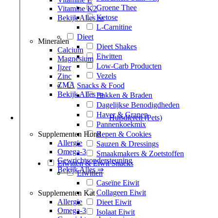
Groene Thee
Vitamine K2
Ketose
Bekijk Alles ⇒
L-Carnitine
Dieet
Mineralen
Dieet Shakes
Calcium
Eiwitten
Magnesium
Low-Carb Producten
Ijzer
Vezels
Zinc
ZMA
Snacks & Food
Bekijk Alles ⇒
Bakken & Braden
Dagelijkse Benodigdheden
Haver & Granen
Huisdieren (Pets)
Pannenkoekmix
Supplementen Hond
Repen & Cookies
Allergie
Sauzen & Dressings
Omega-3
Smaakmakers & Zoetstoffen
Gewrichtsondersteuning
Eiwitten & Eiwit Snacks
Bekijk Alles ⇒
Eiwitten
Caseïne Eiwit
Collageen Eiwit
Supplementen Kat
Allergie
Dieet Eiwit
Omega-3
Isolaat Eiwit