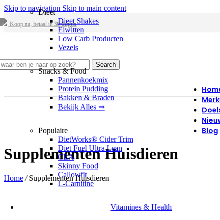
Skip to navigation
Skip to main content
Dieet
Dieet Shakes
Koop nu, betaal in
30 dagen
Eiwitten
Low Carb Producten
Vezels
Search
Snacks & Food
Pannenkoekmix
Protein Pudding
Hom
Bakken & Braden
Merk
Bekijk Alles ⇒
Doel
Nieu
Blog
Populaire
DietWorks® Cider Trim
Diet Fuel Ultra Lean
Supplementen Huisdieren
CLA
Skinny Food
Callowfit
Home
/
Supplementen Huisdieren
L-Carnitine
Vitamines & Health