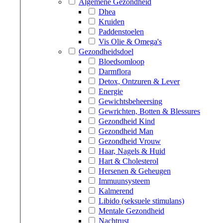
Algemene Gezondheid
Dhea
Kruiden
Paddenstoelen
Vis Olie & Omega's
Gezondheidsdoel
Bloedsomloop
Darmflora
Detox, Ontzuren & Lever
Energie
Gewichtsbeheersing
Gewrichten, Botten & Blessures
Gezondheid Kind
Gezondheid Man
Gezondheid Vrouw
Haar, Nagels & Huid
Hart & Cholesterol
Hersenen & Geheugen
Immuunsysteem
Kalmerend
Libido (seksuele stimulans)
Mentale Gezondheid
Nachtrust