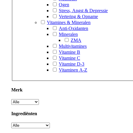
Ogen
Stress, Angst & Depressie
Vertering & Opname
Vitamines & Mineralen
Anti-Oxidanten
Mineralen
ZMA
Multivitamines
Vitamine B
Vitamine C
Vitamine D-3
Vitaminen A-Z
Merk
Ingrediënten