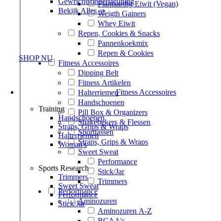
Gewrichtsondersteuning
Plantaardig Eiwit (Vegan)
Bekijk Alles ⇒
Weigth Gainers
Whey Eiwit
Repen, Cookies & Snacks
Pannenkoekmix
Repen & Cookies
SHOP NU
Fitness Accessoires
Dipping Belt
Fitness Artikelen
Fitness Accessoires
Halterriemen
Handschoenen
Training
Pill Box & Organizers
Handschoenen
Shakebekers & Flessen
Straps, Grips & Wraps
Sporttassen
Halterriemen
Straps, Grips & Wraps
Woman's
Sweet Sweat
Performance
Sports Research
Stick/Jar
Trimmers
Trimmers
Sweet Sweat
Performance
Performance
Aminozuren
Stick/Jar
Aminozuren A-Z
BCAA's