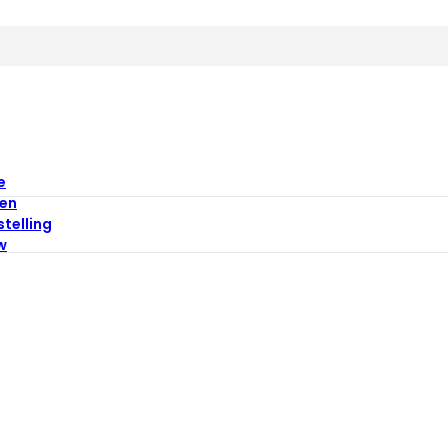
e
en
stelling
w