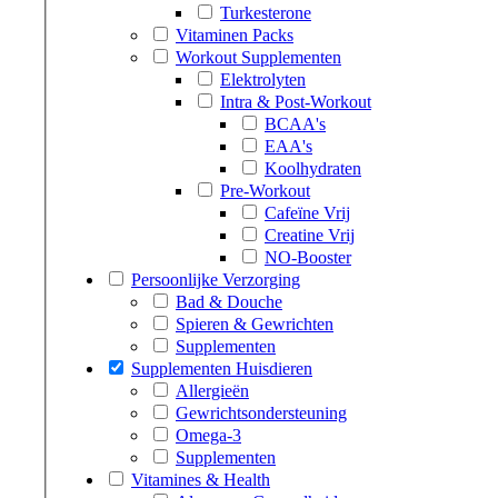
Turkesterone
Vitaminen Packs
Workout Supplementen
Elektrolyten
Intra & Post-Workout
BCAA's
EAA's
Koolhydraten
Pre-Workout
Cafeïne Vrij
Creatine Vrij
NO-Booster
Persoonlijke Verzorging
Bad & Douche
Spieren & Gewrichten
Supplementen
Supplementen Huisdieren
Allergieën
Gewrichtsondersteuning
Omega-3
Supplementen
Vitamines & Health