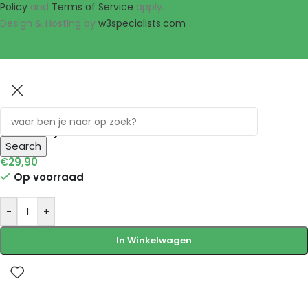
Policy
and
Terms of Service
apply.
Design & Hosting by
w3specialists.com
Omega-3 Support For Dogs & Cats (180
Softgels)
Search
€
29,90
Op voorraad
-
+
In Winkelwagen