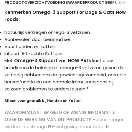
PRODUCTOVERZICHT
VOEDINGSWAARDE
PRODUCTGEBRUIK
ADDI
Kenmerken Omega-3 Support For Dogs & Cats Now
Foods:
Natuurlijk verkregen omega-3 vetzuren.
Aanbevolen door dierenartsen
Voor honden en katten
Inhoud 180 zachte Softgels
Met
Omega-3 Support
van
NOW Pets
kunt u uw
huisdieren de belangrijke omega-3 vetzuren geven die
ze nodig hebben om de gewrichtsgezondheid, normale
hersenfunctie en een normale immuunrespons bij
seizoen problemen te ondersteunen.
®
Alleen voor gebruik bij Honden en Katten.
WAAROM STAAT ER GEEN OF WEINIG INFORMATIE
OVER DE WERKING VAN DIT PRODUCT?
Helaas mogen
wij door de strenge EU-wetgeving maar beperkt