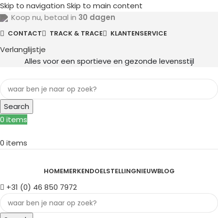
Skip to navigation
Skip to main content
Koop nu, betaal in
30 dagen
CONTACT
TRACK & TRACE
KLANTENSERVICE
Verlanglijstje
Alles voor een sportieve en gezonde levensstijl
Search
0
items
0
items
Alle categorieën
HOME
MERKEN
DOELSTELLING
NIEUW
BLOG
+31 (0) 46 850 7972