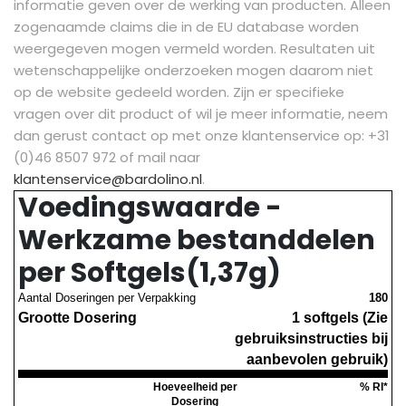
informatie geven over de werking van producten. Alleen
zogenaamde claims die in de EU database worden
weergegeven mogen vermeld worden. Resultaten uit
wetenschappelijke onderzoeken mogen daarom niet
op de website gedeeld worden.
Zijn er specifieke
vragen over dit product of wil je meer informatie, neem
dan gerust contact op met onze klantenservice op: +31
(0)46 8507 972 of mail naar
klantenservice@bardolino.nl
.
Voedingswaarde -
Werkzame bestanddelen
per Softgels(1,37g)
Aantal Doseringen per Verpakking
180
Grootte Dosering
1 softgels (Zie
gebruiksinstructies bij
aanbevolen gebruik)
Hoeveelheid per
% RI*
Dosering