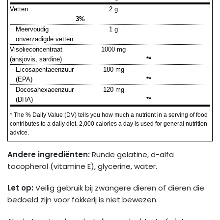
Vetten
2 g
3%
Meervoudig
1 g
onverzadigde vetten
Visolieconcentraat
1000 mg
(ansjovis, sardine)
**
Eicosapentaeenzuur
180 mg
(EPA)
**
Docosahexaeenzuur
120 mg
(DHA)
**
* The % Daily Value (DV) tells you how much a nutrient in a serving of food
contributes to a daily diet. 2,000 calories a day is used for general nutrition
advice.
Andere ingrediënten:
Runde gelatine, d-alfa
tocopherol (vitamine E), glycerine, water.
Let op:
Veilig gebruik bij zwangere dieren of dieren die
bedoeld zijn voor fokkerij is niet bewezen.