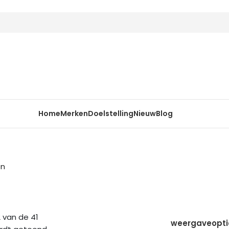
Home
Merken
Doelstelling
Nieuw
Blog
en
 van de 41
weergaveopt