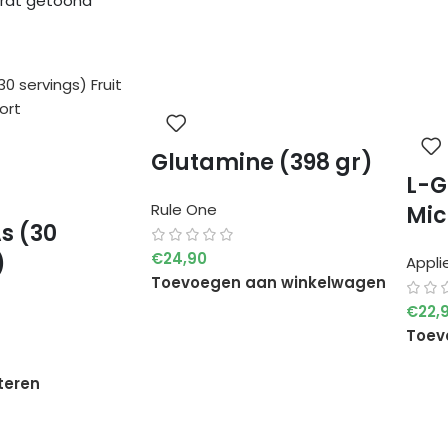
ordt getoond
Glutamine (398 gr)
L-G
Rule One
Mic
s (30
€
24,90
)
Appli
Toevoegen aan winkelwagen
€
22,
Toev
teren