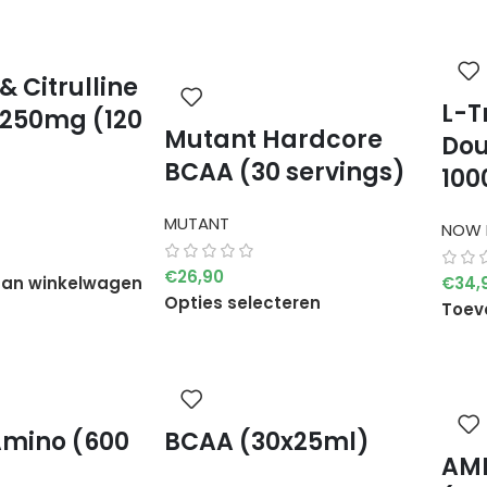
& Citrulline
L-T
250mg (120
Mutant Hardcore
Dou
BCAA (30 servings)
100
MUTANT
NOW 
€
26,90
an winkelwagen
€
34,
Opties selecteren
Toev
Amino (600
BCAA (30x25ml)
AM