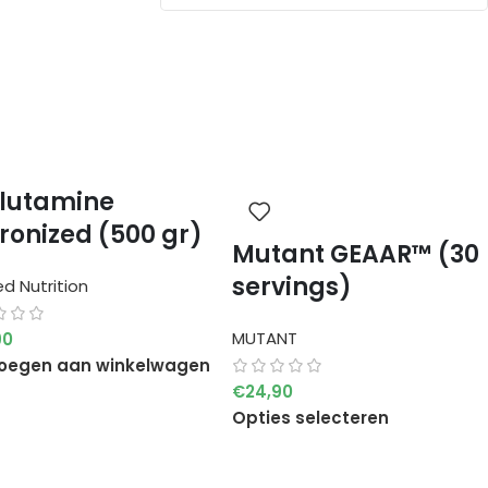
lutamine
ronized (500 gr)
Mutant GEAAR™ (30
servings)
ed Nutrition
MUTANT
90
oegen aan winkelwagen
€
24,90
Opties selecteren