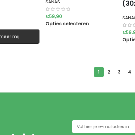
SANAS
(30
€
59,90
SANA
Opties selecteren
€
59,
rmeer mij
Opti
1
2
3
4