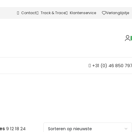
Contact
Track & Trace
Klantenservice
Verlanglijstje
+31 (0) 46 850 79
ies
9
12
18
24