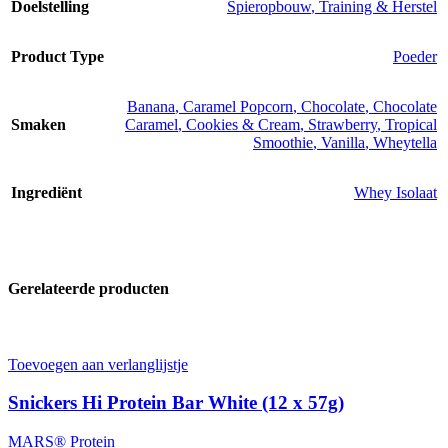
Doelstelling
Spieropbouw
,
Training & Herstel
Product Type
Poeder
Banana
,
Caramel Popcorn
,
Chocolate
,
Chocolate
Smaken
Caramel
,
Cookies & Cream
,
Strawberry
,
Tropical
Smoothie
,
Vanilla
,
Wheytella
Ingrediënt
Whey Isolaat
Gerelateerde producten
Toevoegen aan verlanglijstje
Snickers Hi Protein Bar White (12 x 57g)
MARS® Protein