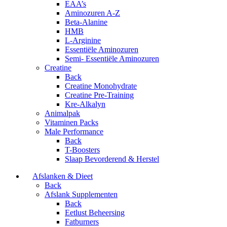
EAA’s
Aminozuren A-Z
Beta-Alanine
HMB
L-Arginine
Essentiële Aminozuren
Semi- Essentiële Aminozuren
Creatine
Back
Creatine Monohydrate
Creatine Pre-Training
Kre-Alkalyn
Animalpak
Vitaminen Packs
Male Performance
Back
T-Boosters
Slaap Bevorderend & Herstel
Afslanken & Dieet
Back
Afslank Supplementen
Back
Eetlust Beheersing
Fatburners