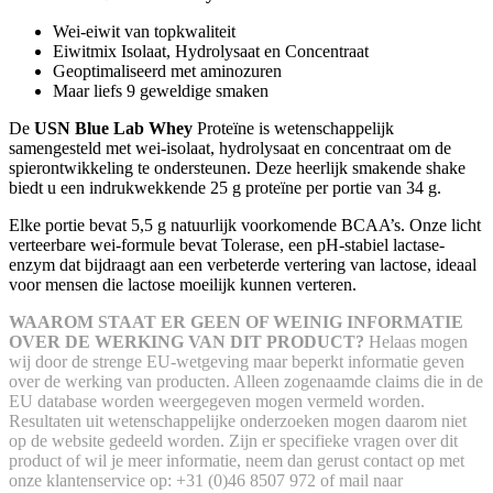
Wei-eiwit van topkwaliteit
Eiwitmix Isolaat, Hydrolysaat en Concentraat
Geoptimaliseerd met aminozuren
Maar liefs 9 geweldige smaken
De
USN Blue Lab Whey
Proteïne is wetenschappelijk
samengesteld met wei-isolaat, hydrolysaat en concentraat om de
spierontwikkeling te ondersteunen. Deze heerlijk smakende shake
biedt u een indrukwekkende 25 g proteïne per portie van 34 g.
Elke portie bevat 5,5 g natuurlijk voorkomende BCAA’s. Onze licht
verteerbare wei-formule bevat Tolerase, een pH-stabiel lactase-
enzym dat bijdraagt ​​aan een verbeterde vertering van lactose, ideaal
voor mensen die lactose moeilijk kunnen verteren.
WAAROM STAAT ER GEEN OF WEINIG INFORMATIE
OVER DE WERKING VAN DIT PRODUCT?
Helaas mogen
wij door de strenge EU-wetgeving maar beperkt informatie geven
over de werking van producten. Alleen zogenaamde claims die in de
EU database worden weergegeven mogen vermeld worden.
Resultaten uit wetenschappelijke onderzoeken mogen daarom niet
op de website gedeeld worden.
Zijn er specifieke vragen over dit
product of wil je meer informatie, neem dan gerust contact op met
onze klantenservice op: +31 (0)46 8507 972 of mail naar