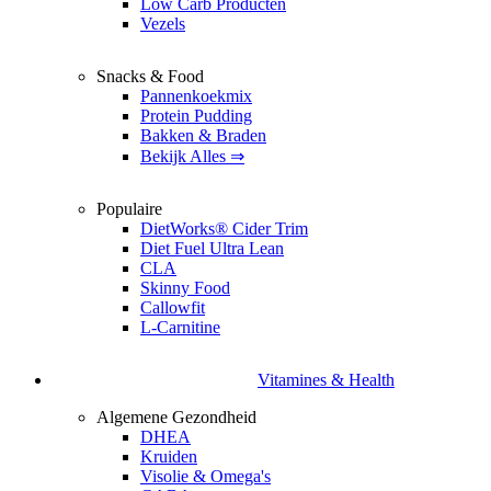
Low Carb Producten
Vezels
Snacks & Food
Pannenkoekmix
Protein Pudding
Bakken & Braden
Bekijk Alles ⇒
Populaire
DietWorks® Cider Trim
Diet Fuel Ultra Lean
CLA
Skinny Food
Callowfit
L-Carnitine
Vitamines & Health
Algemene Gezondheid
DHEA
Kruiden
Visolie & Omega's