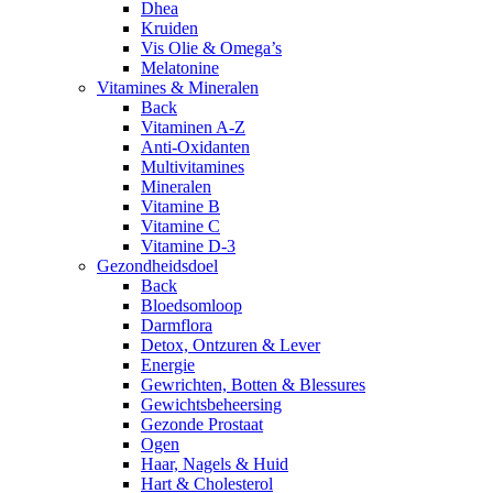
Dhea
Kruiden
Vis Olie & Omega’s
Melatonine
Vitamines & Mineralen
Back
Vitaminen A-Z
Anti-Oxidanten
Multivitamines
Mineralen
Vitamine B
Vitamine C
Vitamine D-3
Gezondheidsdoel
Back
Bloedsomloop
Darmflora
Detox, Ontzuren & Lever
Energie
Gewrichten, Botten & Blessures
Gewichtsbeheersing
Gezonde Prostaat
Ogen
Haar, Nagels & Huid
Hart & Cholesterol