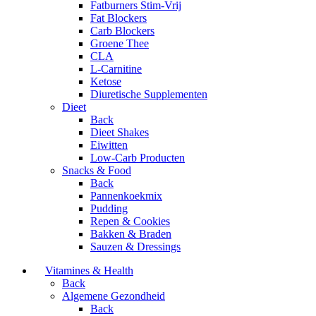
Fatburners Stim-Vrij
Fat Blockers
Carb Blockers
Groene Thee
CLA
L-Carnitine
Ketose
Diuretische Supplementen
Dieet
Back
Dieet Shakes
Eiwitten
Low-Carb Producten
Snacks & Food
Back
Pannenkoekmix
Pudding
Repen & Cookies
Bakken & Braden
Sauzen & Dressings
Vitamines & Health
Back
Algemene Gezondheid
Back