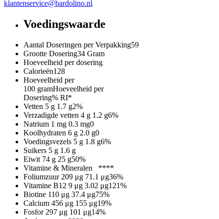
klantenservice@bardolino.nl
.
Voedingswaarde
Aantal Doseringen per Verpakking
59
Grootte Dosering
34 Gram
Hoeveelheid per dosering
Calorieën
128
Hoeveelheid per
100 gram
Hoeveelheid per
Dosering
% RI*
Vetten
5 g
1.7 g
2%
Verzadigde vetten
4 g
1.2 g
6%
Natrium
1 mg
0.3 mg
0
Koolhydraten
6 g
2.0 g
0
Voedingsvezels
5 g
1.8 g
6%
Suikers
5 g
1.6 g
Eiwit
74 g
25 g
50%
Vitamine & Mineralen
**
**
Foliumzuur
209 μg
71.1 μg
36%
Vitamine B12
9 μg
3.02 μg
121%
Biotine
110 μg
37.4 μg
75%
Calcium
456 μg
155 μg
19%
Fosfor
297 μg
101 μg
14%