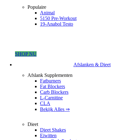
Populaire
Animal
5150 Pre-Workout
19-Anabol Testo
SHOP NU
Afslanken & Dieet
Afslank Supplementen
Fatburners
Fat Blockers
Carb Blockers
L-Carnitine
CLA
Bekijk Alles ⇒
Dieet
Dieet Shakes
Eiwitten