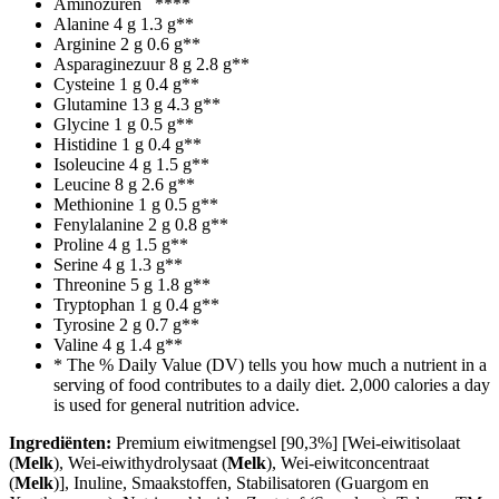
Aminozuren
**
**
Alanine
4 g
1.3 g
**
Arginine
2 g
0.6 g
**
Asparaginezuur
8 g
2.8 g
**
Cysteine
1 g
0.4 g
**
Glutamine
13 g
4.3 g
**
Glycine
1 g
0.5 g
**
Histidine
1 g
0.4 g
**
Isoleucine
4 g
1.5 g
**
Leucine
8 g
2.6 g
**
Methionine
1 g
0.5 g
**
Fenylalanine
2 g
0.8 g
**
Proline
4 g
1.5 g
**
Serine
4 g
1.3 g
**
Threonine
5 g
1.8 g
**
Tryptophan
1 g
0.4 g
**
Tyrosine
2 g
0.7 g
**
Valine
4 g
1.4 g
**
* The % Daily Value (DV) tells you how much a nutrient in a
serving of food contributes to a daily diet. 2,000 calories a day
is used for general nutrition advice.
Ingrediënten:
Premium eiwitmengsel [90,3%] [Wei-eiwitisolaat
(
Melk
), Wei-eiwithydrolysaat (
Melk
), Wei-eiwitconcentraat
(
Melk
)], Inuline, Smaakstoffen, Stabilisatoren (Guargom en