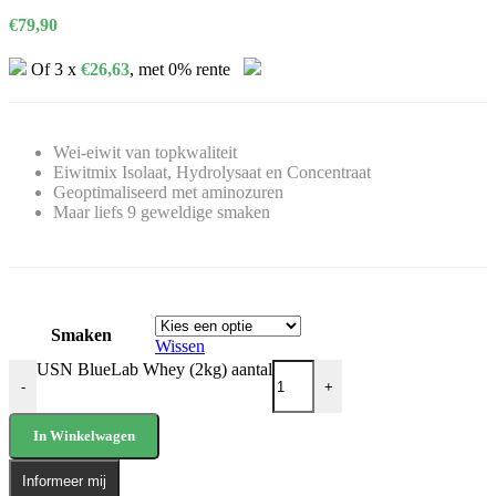
€
79,90
Of 3 x
€
26,63
, met 0% rente
Wei-eiwit van topkwaliteit
Eiwitmix Isolaat, Hydrolysaat en Concentraat
Geoptimaliseerd met aminozuren
Maar liefs 9 geweldige smaken
Smaken
Wissen
USN BlueLab Whey (2kg) aantal
-
+
In Winkelwagen
Informeer mij