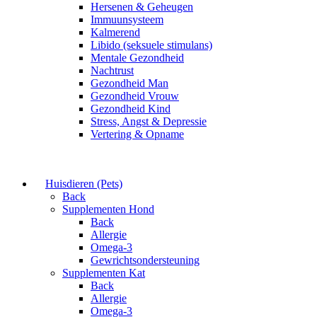
Hersenen & Geheugen
Immuunsysteem
Kalmerend
Libido (seksuele stimulans)
Mentale Gezondheid
Nachtrust
Gezondheid Man
Gezondheid Vrouw
Gezondheid Kind
Stress, Angst & Depressie
Vertering & Opname
Huisdieren (Pets)
Back
Supplementen Hond
Back
Allergie
Omega-3
Gewrichtsondersteuning
Supplementen Kat
Back
Allergie
Omega-3