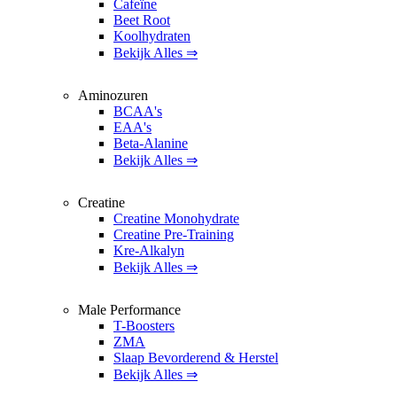
Cafeïne
Beet Root
Koolhydraten
Bekijk Alles ⇒
Aminozuren
BCAA's
EAA's
Beta-Alanine
Bekijk Alles ⇒
Creatine
Creatine Monohydrate
Creatine Pre-Training
Kre-Alkalyn
Bekijk Alles ⇒
Male Performance
T-Boosters
ZMA
Slaap Bevorderend & Herstel
Bekijk Alles ⇒