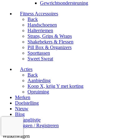
Gewrichtsondersteuning
Fitness Accessoires
Back
Handschoenen
Halterriemen
Straps, Grips & Wraps
Shakebekers & Flessen
Pill Box & Organizers
Sporttassen
Sweet Sweat
Acties
Back
Aanbieding
Koop X, krijg Y met korting
Opruiming
Merken
Doelstelling
Nieuw
Blog
Verlanglijstje
Inloggen / Registreren
Winkelwagen