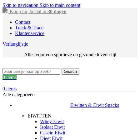
Skip to navigation
Skip to main content
Koop nu, betaal in
30 dagen
Contact
Track & Trace
Klantenservice
Verlanglijstje
Alles voor een sportieve en gezonde levensstijl
Search
0
items
0
items
Alle categorieën
Eiwitten & Eiwit Snacks
EIWITTEN
Whey Eiwit
Isolaat Eiwit
Casein Eiwit
Dieet Eiwit