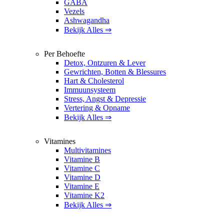
GABA
Vezels
Ashwagandha
Bekijk Alles ⇒
Per Behoefte
Detox, Ontzuren & Lever
Gewrichten, Botten & Blessures
Hart & Cholesterol
Immuunsysteem
Stress, Angst & Depressie
Vertering & Opname
Bekijk Alles ⇒
Vitamines
Multivitamines
Vitamine B
Vitamine C
Vitamine D
Vitamine E
Vitamine K2
Bekijk Alles ⇒