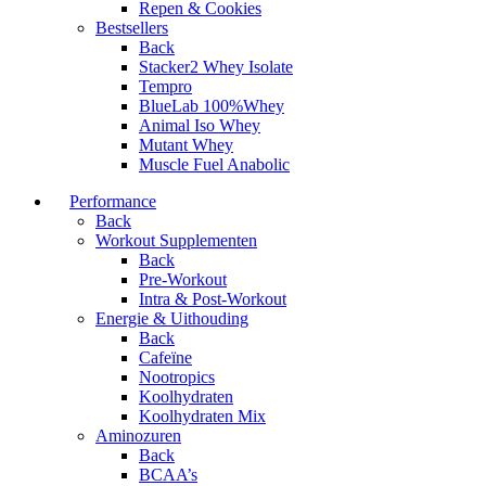
Repen & Cookies
Bestsellers
Back
Stacker2 Whey Isolate
Tempro
BlueLab 100%Whey
Animal Iso Whey
Mutant Whey
Muscle Fuel Anabolic
Performance
Back
Workout Supplementen
Back
Pre-Workout
Intra & Post-Workout
Energie & Uithouding
Back
Cafeïne
Nootropics
Koolhydraten
Koolhydraten Mix
Aminozuren
Back
BCAA’s