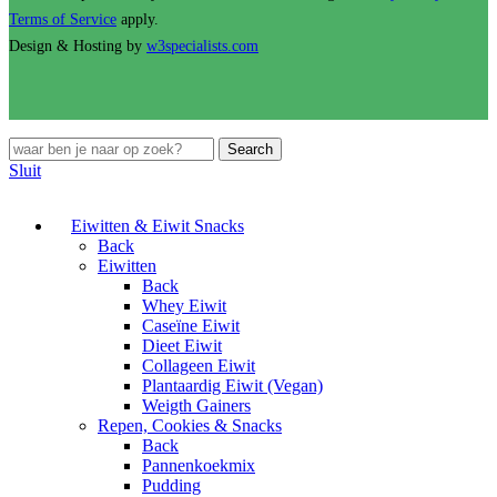
Terms of Service
apply.
Design & Hosting by
w3specialists.com
Search
Sluit
Eiwitten & Eiwit Snacks
Back
Eiwitten
Back
Whey Eiwit
Caseïne Eiwit
Dieet Eiwit
Collageen Eiwit
Plantaardig Eiwit (Vegan)
Weigth Gainers
Repen, Cookies & Snacks
Back
Pannenkoekmix
Pudding