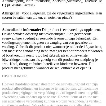
Xanthaangom), Natriumchloride, Zoetstof (Sucralose), ToleraseTM
L ( pH-stabiel lactase).
Allergenen:
Voor allergenen, zie de vetgedrukte ingrediënten. Kan
sporen bevatten van gluten, ei, noten en pinda's
Aanvullende informatie:
Dit product is een voedingssupplement.
De aanbevolen dosering niet overschrijden. Een gevarieerde
evenwichtige voeding en gezonde levensstijl zijn belangrijk. Een
voedingssupplement is geen vervanging van een gevarieerde
voeding. Gebruik dit product niet wanneer je onder de 18 jaar bent,
een medische aandoening hebt, zwanger bent of probeert te worden
of borstvoeding geeft. Stop het gebruik als er ongewenste
bijwerkingen ontstaan als gevolg van dit product en raadpleeg je
arts. Koel, droog en buiten bereik van kinderen bewaren. Dit
product niet gebruiken wanneer de seal ontbreekt of open is.
DISCLAIMER
Hoewel Bardolino ernaar streeft om de nauwkeurigheid van zijn
product afbeeldingen en informatie te waarborgen, zijn sommige
productiewijzigingen in verpakking en / of ingrediënten mogelijk in
afwachting van updates op onze site. Hoewel items af en toe met
een alternatieve verpakking kunnen worden verzonden, is versheid
altijd gegarandeerd. We raden u aan vóór gebruik alle labels,