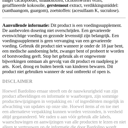
mager cacaopoeder, smaakstoffen, cichoreiwortel vezel,
geraffineerde kokosolie,
gerstemout
extract, verdikkingsmiddel:
(xanthaangom, guargom), zoetstoffen: (acesulfaam K, sucralose).
Aanvullende informatie:
Dit product is een voedingssupplement.
De aanbevolen dosering niet overschrijden. Een gevarieerde
evenwichtige voeding en gezonde levensstijl zijn belangrijk. Een
voedingssupplement is geen vervanging van een gevarieerde
voeding. Gebruik dit product niet wanneer je onder de 18 jaar bent,
een medische aandoening hebt, zwanger bent of probeert te worden
of borstvoeding geeft. Stop het gebruik als er ongewenste
bijwerkingen ontstaan als gevolg van dit product en raadpleeg je
arts. Koel, droog en buiten bereik van kinderen bewaren. Dit
product niet gebruiken wanneer de seal ontbreekt of open is.
DISCLAIMER
Hoewel Bardolino ernaar streeft om de nauwkeurigheid van zijn
product afbeeldingen en informatie te waarborgen, zijn sommige
productiewijzigingen in verpakking en / of ingrediënten mogelijk in
afwachting van updates op onze site. Hoewel items af en toe met
een alternatieve verpakking kunnen worden verzonden, is versheid
altijd gegarandeerd. We raden u aan vóór gebruik alle labels,
waarschuwingen en aanwijzingen van alle producten te lezen en niet
alleen te vertrouwen op de informatie die door Bardolino wordt