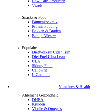
Low Carb Producten
Vezels
Snacks & Food
Pannenkoekmix
Protein Pudding
Bakken & Braden
Bekijk Alles ⇒
Populaire
DietWorks® Cider Trim
Diet Fuel Ultra Lean
CLA
Skinny Food
Callowfit
L-Carnitine
Vitamines & Health
Algemene Gezondheid
DHEA
Kruiden
Visolie & Omega's