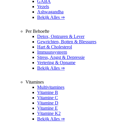
GABA
Vezels
Ashwagandha
Bekijk Alles ⇒
Per Behoefte
Detox, Ontzuren & Lever
Gewrichten, Botten & Blessures
Hart & Cholesterol
Immuunsysteem
Stress, Angst & Depressie
Vertering & Opname
Bekijk Alles ⇒
Vitamines
Multivitamines
Vitamine B
Vitamine C
Vitamine D
Vitamine E
Vitamine K2
Bekijk Alles ⇒