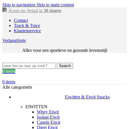
Skip to navigation
Skip to main content
Koop nu, betaal in
30 dagen
Contact
Track & Trace
Klantenservice
Verlanglijstje
Alles voor een sportieve en gezonde levensstijl
Search
0
items
0
items
Alle categorieën
Eiwitten & Eiwit Snacks
EIWITTEN
Whey Eiwit
Isolaat Eiwit
Casein Eiwit
Dieet Eiwit