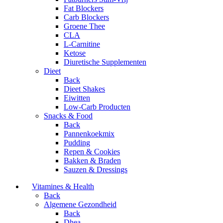
Fat Blockers
Carb Blockers
Groene Thee
CLA
L-Carnitine
Ketose
Diuretische Supplementen
Dieet
Back
Dieet Shakes
Eiwitten
Low-Carb Producten
Snacks & Food
Back
Pannenkoekmix
Pudding
Repen & Cookies
Bakken & Braden
Sauzen & Dressings
Vitamines & Health
Back
Algemene Gezondheid
Back
Dhea