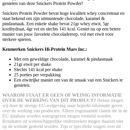
genieten van deze Snickers Protein Powder!
Snickers Protein Powder bevat hoge kwaliteit whey concentraat en
staat bekend om zijn uitmuntende chocolade, karamel &
pindasmaak. Een enkele shake bevat 21gr whey eiwit, 5gr
koolhydraat, 4gr vet en slechts 141 kcal. Geniet nu op een betere
manier van jouw favoriete chocoladereep, vol met eiwit voor
sterkere spieren.
Kenmerken Snickers Hi-Protein Mars Inc.:
Met een geweldige chocolade, karamel & pindasmaak
21gr eiwit per shake
Slechts 141 kcal per shake
25 porties per verpakking
Een eiwitrijke manier om van de smaak van een Snickers te
genieten.
WAAROM STAAT ER GEEN OF WEINIG INFORMATIE
OVER DE WERKING VAN DIT PRODUCT?
Helaas mogen
wij door de strenge EU-wetgeving maar beperkt informatie geven
over de werking van producten. Alleen zogenaamde claims die in de
EU database worden weergegeven mogen vermeld worden.
Resultaten uit wetenschappelijke onderzoeken mogen daarom niet
op de website gedeeld worden.
Zijn er specifieke vragen over dit