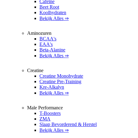
Cafeïne
Beet Root
Koolhydraten
Bekijk Alles ⇒
Aminozuren
BCAA's
EAA's
Beta-Alanine
Bekijk Alles ⇒
Creatine
Creatine Monohydrate
Creatine Pre-Training
Kre-Alkalyn
Bekijk Alles ⇒
Male Performance
T-Boosters
ZMA
Slaap Bevorderend & Herstel
Bekijk Alles ⇒