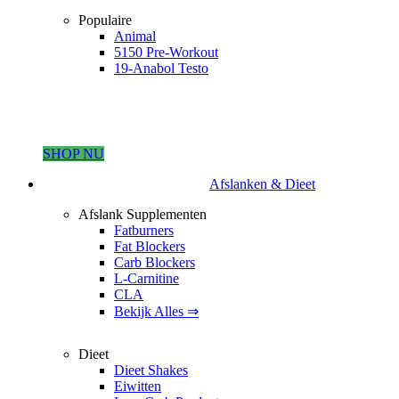
Populaire
Animal
5150 Pre-Workout
19-Anabol Testo
SHOP NU
Afslanken & Dieet
Afslank Supplementen
Fatburners
Fat Blockers
Carb Blockers
L-Carnitine
CLA
Bekijk Alles ⇒
Dieet
Dieet Shakes
Eiwitten