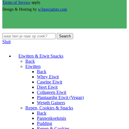
Terms of Service
apply.
Design & Hosting by
w3specialists.com
Search
Sluit
Eiwitten & Eiwit Snacks
Back
Eiwitten
Back
Whey Eiwit
Caseïne Eiwit
Dieet Eiwit
Collageen Eiwit
Plantaardig Eiwit (Vegan)
Weigth Gainers
Repen, Cookies & Snacks
Back
Pannenkoekmix
Pudding
Repen & Cookies