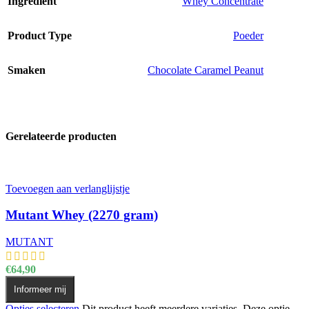
Ingrediënt
Whey Concentrate
Product Type
Poeder
Smaken
Chocolate Caramel Peanut
Gerelateerde producten
Toevoegen aan verlanglijstje
Mutant Whey (2270 gram)
MUTANT
€
64,90
Informeer mij
Opties selecteren
Dit product heeft meerdere variaties. Deze optie