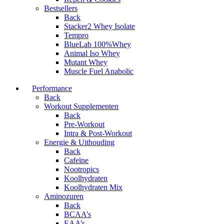
Bestsellers
Back
Stacker2 Whey Isolate
Tempro
BlueLab 100%Whey
Animal Iso Whey
Mutant Whey
Muscle Fuel Anabolic
Performance
Back
Workout Supplementen
Back
Pre-Workout
Intra & Post-Workout
Energie & Uithouding
Back
Cafeïne
Nootropics
Koolhydraten
Koolhydraten Mix
Aminozuren
Back
BCAA’s
EAA’s