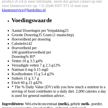
product of wil je meer informatie, neem dan gerust contact op met
onze klantenservice op: +31 (0)46 8507 972 of mail naar
klantenservice@bardolino.nl
.
Voedingswaarde
Aantal Doseringen per Verpakking
25
Grootte Dosering
35 Gram (1 maatschep)
Hoeveelheid per dosering
Calorieën
142
Hoeveelheid per
100 gram
Hoeveelheid per
Dosering
% RI*
Vetten
10 g
3.5 g
4%
Verzadigde vetten
7 g
2.3 g
12%
Natrium
0 mg
0.15 mg
0
Koolhydraten
15 g
5.4 g
2%
Suikers
11 g
3.7 g
Eiwit
60 g
21 g
42%
* The % Daily Value (DV) tells you how much a nutrient in a
serving of food contributes to a daily diet. 2,000 calories a day
is used for general nutrition advice.
Ingrediënten
:
Wei-eiwitconcentraat
(melk),
gehele
melk-
poeder,