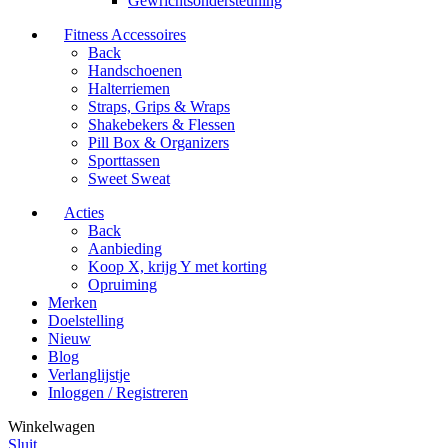
Gewrichtsondersteuning
Fitness Accessoires
Back
Handschoenen
Halterriemen
Straps, Grips & Wraps
Shakebekers & Flessen
Pill Box & Organizers
Sporttassen
Sweet Sweat
Acties
Back
Aanbieding
Koop X, krijg Y met korting
Opruiming
Merken
Doelstelling
Nieuw
Blog
Verlanglijstje
Inloggen / Registreren
Winkelwagen
Sluit