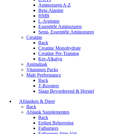
Aminozuren A-Z
Beta-Alanine
HMB
L-Arginine
Essentiële Aminozuren
Semi- Essentiële Aminozuren
Creatine
Back
Creatine Monohydrate
Creatine Pre-Training
Kre-Alkalyn
Animalpak
Vitaminen Packs
Male Performance
Back
T-Boosters
Slaap Bevorderend & Herstel
Afslanken & Dieet
Back
Afslank Supplementen
Back
Eetlust Beheersing
Fatburners
Fatburners Stim-Vrij