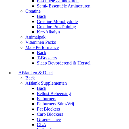
Essentiële Aminozuren
Semi- Essentiële Aminozuren
Creatine
Back
Creatine Monohydrate
Creatine Pre-Training
Kre-Alkalyn
Animalpak
Vitaminen Packs
Male Performance
Back
T-Boosters
Slaap Bevorderend & Herstel
Afslanken & Dieet
Back
Afslank Supplementen
Back
Eetlust Beheersing
Fatburners
Fatburners Stim-Vrij
Fat Blockers
Carb Blockers
Groene Thee
CLA