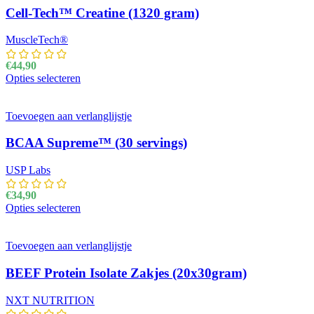
Cell-Tech™ Creatine (1320 gram)
MuscleTech®
€
44,90
Opties selecteren
Dit product heeft meerdere variaties. Deze optie kan
gekozen worden op de productpagina
Toevoegen aan verlanglijstje
BCAA Supreme™ (30 servings)
USP Labs
€
34,90
Opties selecteren
Dit product heeft meerdere variaties. Deze optie kan
gekozen worden op de productpagina
Toevoegen aan verlanglijstje
BEEF Protein Isolate Zakjes (20x30gram)
NXT NUTRITION