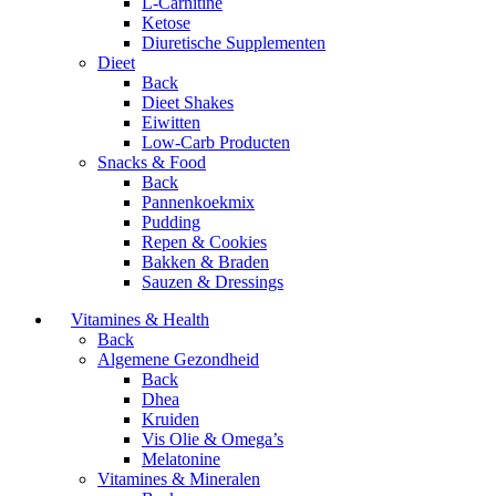
L-Carnitine
Ketose
Diuretische Supplementen
Dieet
Back
Dieet Shakes
Eiwitten
Low-Carb Producten
Snacks & Food
Back
Pannenkoekmix
Pudding
Repen & Cookies
Bakken & Braden
Sauzen & Dressings
Vitamines & Health
Back
Algemene Gezondheid
Back
Dhea
Kruiden
Vis Olie & Omega’s
Melatonine
Vitamines & Mineralen