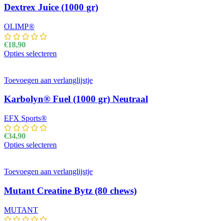
Dextrex Juice (1000 gr)
OLIMP®
€
18,90
Opties selecteren
Dit product heeft meerdere variaties. Deze optie kan
gekozen worden op de productpagina
Toevoegen aan verlanglijstje
Karbolyn® Fuel (1000 gr) Neutraal
EFX Sports®
€
34,90
Opties selecteren
Dit product heeft meerdere variaties. Deze optie kan
gekozen worden op de productpagina
Toevoegen aan verlanglijstje
Mutant Creatine Bytz (80 chews)
MUTANT