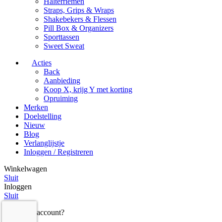
Halterriemen
Straps, Grips & Wraps
Shakebekers & Flessen
Pill Box & Organizers
Sporttassen
Sweet Sweat
Acties
Back
Aanbieding
Koop X, krijg Y met korting
Opruiming
Merken
Doelstelling
Nieuw
Blog
Verlanglijstje
Inloggen / Registreren
Winkelwagen
Sluit
Inloggen
Sluit
Nog geen account?