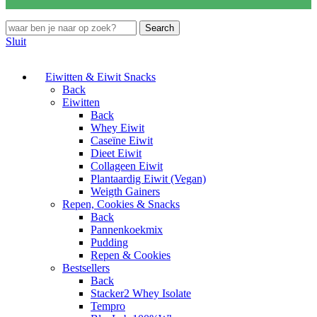
Search
Sluit
Eiwitten & Eiwit Snacks
Back
Eiwitten
Back
Whey Eiwit
Caseïne Eiwit
Dieet Eiwit
Collageen Eiwit
Plantaardig Eiwit (Vegan)
Weigth Gainers
Repen, Cookies & Snacks
Back
Pannenkoekmix
Pudding
Repen & Cookies
Bestsellers
Back
Stacker2 Whey Isolate
Tempro