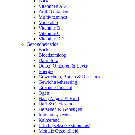
Back
Vitaminen A-Z
Anti-Oxidanten
Multivitamines
Mineralen
Vitamine B
Vitamine C
Vitamine D-3
Gezondheidsdoel
Back
Bloedsomloop
Darmflora
Detox, Ontzuren & Lever
Energie
Gewrichten, Botten & Blessures
Gewichtsbeheersing
Gezonde Prostaat
Ogen
Haar, Nagels & Huid
Hart & Cholesterol
Hersenen & Geheugen
Immuunsysteem
Kalmerend
Libido (seksuele stimulans)
Mentale Gezondheid