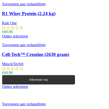
Toevoegen aan verlanglijstje
R1 Whey Protein (2.24 kg)
Rule One
€
89,90
Opties selecteren
Dit product heeft meerdere variaties. Deze optie kan
gekozen worden op de productpagina
Toevoegen aan verlanglijstje
Cell-Tech™ Creatine (2630 gram)
MuscleTech®
€
69,90
Informeer mij
Opties selecteren
Dit product heeft meerdere variaties. Deze optie kan
gekozen worden op de productpagina
Toevoegen aan verlanglijstje