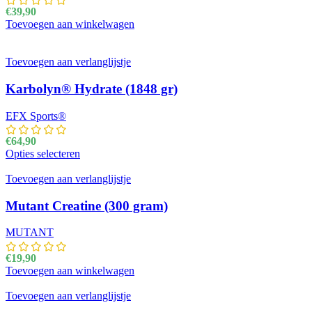
€
39,90
Toevoegen aan winkelwagen
Toevoegen aan verlanglijstje
Karbolyn® Hydrate (1848 gr)
EFX Sports®
€
64,90
Opties selecteren
Dit product heeft meerdere variaties. Deze optie kan
gekozen worden op de productpagina
Toevoegen aan verlanglijstje
Mutant Creatine (300 gram)
MUTANT
€
19,90
Toevoegen aan winkelwagen
Toevoegen aan verlanglijstje