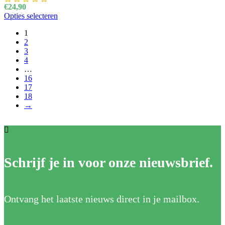
€
24,90
Opties selecteren
Dit product heeft meerdere variaties. Deze optie kan
gekozen worden op de productpagina
1
2
3
4
…
16
17
18
→
Schrijf je in voor onze nieuwsbrief.
Ontvang het laatste nieuws direct in je mailbox.