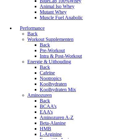
BlueLab 100%Whey
Animal Iso Whey
Mutant Whey
Muscle Fuel Anabolic
Performance
Back
Workout Supplementen
Back
Pre-Workout
Intra & Post-Workout
Energie & Uithouding
Back
Cafeïne
Nootropics
Koolhydraten
Koolhydraten Mix
Aminozuren
Back
BCAA’s
EAA’s
Aminozuren A-Z
Beta-Alanine
HMB
L-Arginine