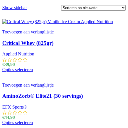
Show sidebar
Toevoegen aan verlanglijstje
Critical Whey (825gr)
Applied Nutrition
€
39,90
Opties selecteren
Dit product heeft meerdere variaties. Deze optie kan
gekozen worden op de productpagina
Toevoegen aan verlanglijstje
AminoZorb® Elite21 (30 servings)
EFX Sports®
€
44,90
Opties selecteren
Dit product heeft meerdere variaties. Deze optie kan
gekozen worden op de productpagina