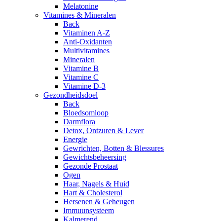
Melatonine
Vitamines & Mineralen
Back
Vitaminen A-Z
Anti-Oxidanten
Multivitamines
Mineralen
Vitamine B
Vitamine C
Vitamine D-3
Gezondheidsdoel
Back
Bloedsomloop
Darmflora
Detox, Ontzuren & Lever
Energie
Gewrichten, Botten & Blessures
Gewichtsbeheersing
Gezonde Prostaat
Ogen
Haar, Nagels & Huid
Hart & Cholesterol
Hersenen & Geheugen
Immuunsysteem
Kalmerend