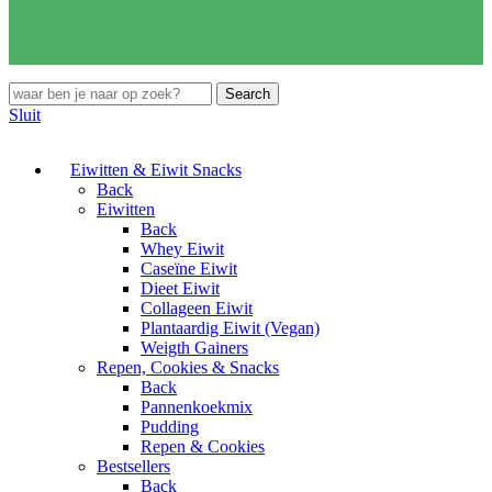
Search
Sluit
Eiwitten & Eiwit Snacks
Back
Eiwitten
Back
Whey Eiwit
Caseïne Eiwit
Dieet Eiwit
Collageen Eiwit
Plantaardig Eiwit (Vegan)
Weigth Gainers
Repen, Cookies & Snacks
Back
Pannenkoekmix
Pudding
Repen & Cookies
Bestsellers
Back