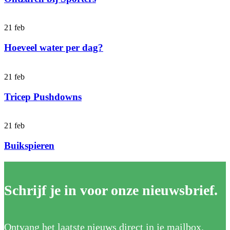
21
feb
Hoeveel water per dag?
21
feb
Tricep Pushdowns
21
feb
Buikspieren
Schrijf je in voor onze nieuwsbrief.
Ontvang het laatste nieuws direct in je mailbox.