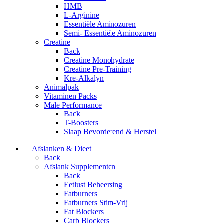
HMB
L-Arginine
Essentiële Aminozuren
Semi- Essentiële Aminozuren
Creatine
Back
Creatine Monohydrate
Creatine Pre-Training
Kre-Alkalyn
Animalpak
Vitaminen Packs
Male Performance
Back
T-Boosters
Slaap Bevorderend & Herstel
Afslanken & Dieet
Back
Afslank Supplementen
Back
Eetlust Beheersing
Fatburners
Fatburners Stim-Vrij
Fat Blockers
Carb Blockers