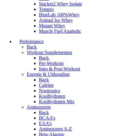
Stacker2 Whey Isolate
Tempro
BlueLab 100%Whey
Animal Iso Whey
Mutant Whey
Muscle Fuel Anabolic
Performance
Back
Workout Supplementen
Back
Pre-Workout
Intra & Post-Workout
Energie & Uithouding
Back
Cafeïne
Nootropics
Koolhydraten
Koolhydraten Mix
Aminozuren
Back
BCAA’s
EAA’s
Aminozuren A-Z
Beta-Alanine