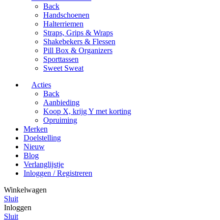
Back
Handschoenen
Halterriemen
Straps, Grips & Wraps
Shakebekers & Flessen
Pill Box & Organizers
Sporttassen
Sweet Sweat
Acties
Back
Aanbieding
Koop X, krijg Y met korting
Opruiming
Merken
Doelstelling
Nieuw
Blog
Verlanglijstje
Inloggen / Registreren
Winkelwagen
Sluit
Inloggen
Sluit