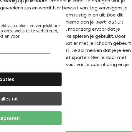
volledig op je lichaam. Probeer in kaart te brengen wat je
gevoelens zijn en wordt hier bewust van. Leg vervolgens je
focus op je ademhaling en adem rustig in en uit. Doe dit
voor een paar minuten. Begin hierna aan je
work-out.
Dit
eld via cookies en vergelijkbare
heb je vast wel vaker gehoord, maar zorg ervoor dat je
p onze website te verbeteren,
tijdens een oefening weet welke spieren je gebruikt. Door
kt en voor
dit te kunnen voelen weet je wat er met je lichaam gebeurt
en of je de oefening goed doet. Je zal merken dat je je een
stuk beter zal voelen tijdens het sporten. Ben je klaar met
trainen? Word je dan weer bewust van je ademhaling en je
lichaam.
opties
bron: Freshhh
alles uit
cepteren