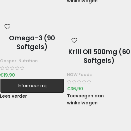
winkelwagen
Omega-3 (90
Softgels)
Krill Oil 500mg (60
Softgels)
Gaspari Nutrition
NOW Foods
€
19,90
Informeer mij
€
36,90
Toevoegen aan
Lees verder
winkelwagen