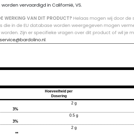
 worden vervaardigd in Californië, VS.
DE WERKING VAN DIT PRODUCT?
Helaas mogen wij door de 
ms die in de EU database worden weergegeven mogen vermel
 worden.
Zijn er specifieke vragen over dit product of wil 
service@bardolino.nl
.
Hoeveelheid per
Dosering
2 g
3%
0.5 g
3%
2 g
**