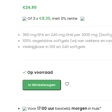
€
24,90
Of 3 x
€
8,30
, met 0% rente
360 mg EPA en 240 mg DHA per 2000 mg (2softg
100% visgelatine softgels (vrij van varkens en ru
Verkrijgbaar in 100 en 240 softgels
Op voorraad
In Winkelwagen
Voor
17:00 uur
besteld,
morgen
in huis*