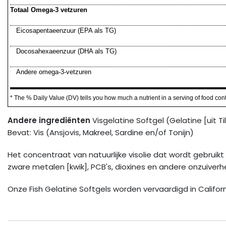
Totaal Omega-3 vetzuren
Eicosapentaeenzuur (EPA als TG)
Docosahexaeenzuur (DHA als TG)
Andere omega-3-vetzuren
* The % Daily Value (DV) tells you how much a nutrient in a serving of food contri
Andere ingrediënten
Visgelatine Softgel (Gelatine [uit T
Bevat: Vis (Ansjovis, Makreel, Sardine en/of Tonijn)
Het concentraat van natuurlijke visolie dat wordt gebruik
zware metalen [kwik], PCB's, dioxines en andere onzuiverh
Onze Fish Gelatine Softgels worden vervaardigd in Californ