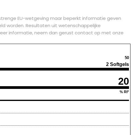
strenge EU-wetgeving maar beperkt informatie geven
d worden. Resultaten uit wetenschappelijke
je meer informatie, neem dan gerust contact op met onze
50
2 Softgels
20
% RI*