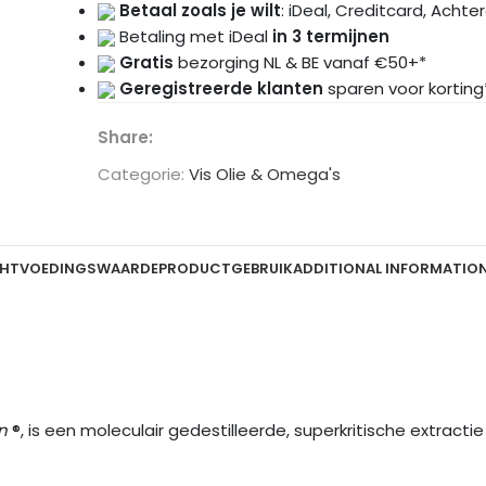
Betaal zoals je wilt
: iDeal, Creditcard, Achte
Betaling met iDeal
in 3 termijnen
Gratis
bezorging NL & BE vanaf €50+*
Geregistreerde klanten
sparen voor korting
Share:
Categorie:
Vis Olie & Omega's
HT
VOEDINGSWAARDE
PRODUCTGEBRUIK
ADDITIONAL INFORMATIO
n
®, is een moleculair gedestilleerde, superkritische extrac