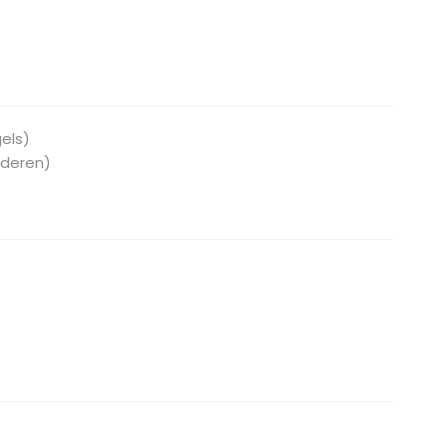
els)
nderen)