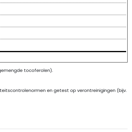
ke gemengde tocoferolen).
iteitscontrolenormen en getest op verontreinigingen (bijv.