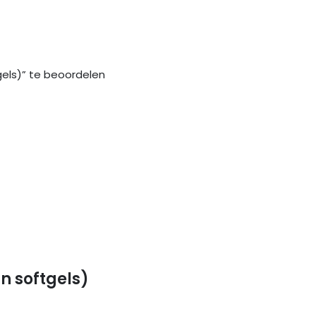
els)” te beoordelen
in softgels)