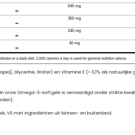
640 mg
**
360 mg
**
240 mg
**
40 mg
**
butes to a daily diet. 2,000 calories a day is used for general nutrition advice.
ilapia], Glycerine, Water) en Vitamine E (< 0,1% als natuurlij
t in onze Omega-3-softgels is vervaardigd onder strikte kwal
eden).
ië, VS met ingrediënten uit binnen- en buitenland.