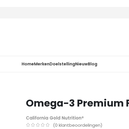
Home
Merken
Doelstelling
Nieuw
Blog
Omega-3 Premium Fis
California Gold Nutrition®
(
0
klantbeoordelingen)