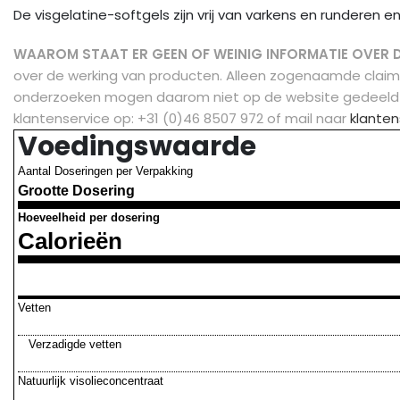
De visgelatine-softgels zijn vrij van varkens en runderen en
WAAROM STAAT ER GEEN OF WEINIG INFORMATIE OVER 
over de werking van producten. Alleen zogenaamde clai
onderzoeken mogen daarom niet op de website gedeeld
klantenservice op: +31 (0)46 8507 972 of mail naar
klanten
Voedingswaarde
Aantal Doseringen per Verpakking
Grootte Dosering
Hoeveelheid per dosering
Calorieën
Vetten
Verzadigde vetten
Natuurlijk visolieconcentraat