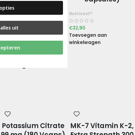
Lactase Enzym
opties
Complex 3.000 ALU
Nutricost®
(120 caps)
alles uit
€
32,90
Toevoegen aan
Nutricost®
winkelwagen
cepteren
€
29,90
Toevoegen aan
winkelwagen
Potassium Citrate
MK-7 Vitamin K-2,
99 mg (180 Vcaps)
Extra Strength 300