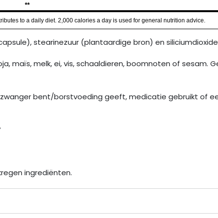
**
butes to a daily diet. 2,000 calories a day is used for general nutrition advice.
capsule), stearinezuur (plantaardige bron) en siliciumdioxide
oja, maïs, melk, ei, vis, schaaldieren, boomnoten of sesam. 
 zwanger bent/borstvoeding geeft, medicatie gebruikt of ee
®
kregen ingrediënten.