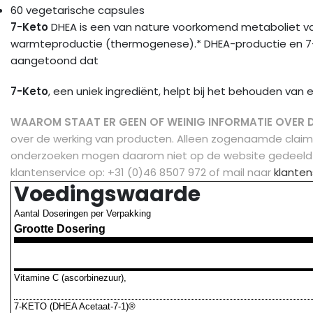
60 vegetarische capsules
7-Keto
DHEA is een van nature voorkomend metaboliet v
warmteproductie (thermogenese).* DHEA-productie en 7-Ket
aangetoond dat
7-Keto
, een uniek ingrediënt, helpt bij het behouden 
WAAROM STAAT ER GEEN OF WEINIG INFORMATIE OVER 
over de werking van producten. Alleen zogenaamde clai
onderzoeken mogen daarom niet op de website gedeeld
klantenservice op: +31 (0)46 8507 972 of mail naar
klanten
Voedingswaarde
Aantal Doseringen per Verpakking
Grootte Dosering
Vitamine C (ascorbinezuur),
7-KETO (DHEA Acetaat-7-1)®