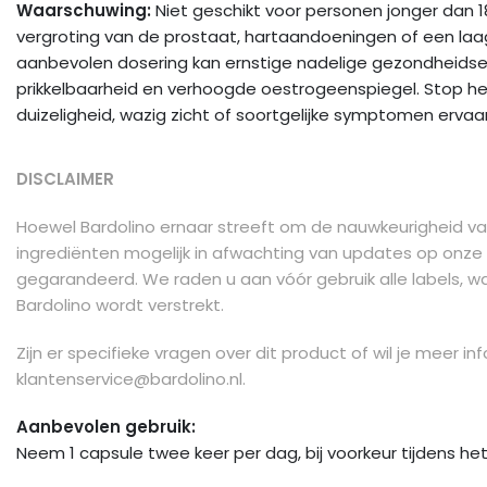
Waarschuwing:
Niet geschikt voor personen jonger dan 18
vergroting van de prostaat, hartaandoeningen of een laag 
aanbevolen dosering kan ernstige nadelige gezondheidseffec
prikkelbaarheid en verhoogde oestrogeenspiegel. Stop het 
duizeligheid, wazig zicht of soortgelijke symptomen ervaar
DISCLAIMER
Hoewel Bardolino ernaar streeft om de nauwkeurigheid van
ingrediënten mogelijk in afwachting van updates op onze 
gegarandeerd. We raden u aan vóór gebruik alle labels, w
Bardolino wordt verstrekt.
Zijn er specifieke vragen over dit product of wil je meer
klantenservice@bardolino.nl
.
Aanbevolen gebruik:
Neem 1 capsule twee keer per dag, bij voorkeur tijdens het