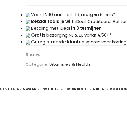
Voor
17:00 uur
besteld,
morgen
in huis*
Betaal zoals je wilt
: iDeal, Creditcard, Achte
Betaling met iDeal
in 3 termijnen
Gratis
bezorging NL & BE vanaf €50+*
Geregistreerde klanten
sparen voor korting
Share:
Categorie:
Vitamines & Health
HT
VOEDINGSWAARDE
PRODUCTGEBRUIK
ADDITIONAL INFORMATIO