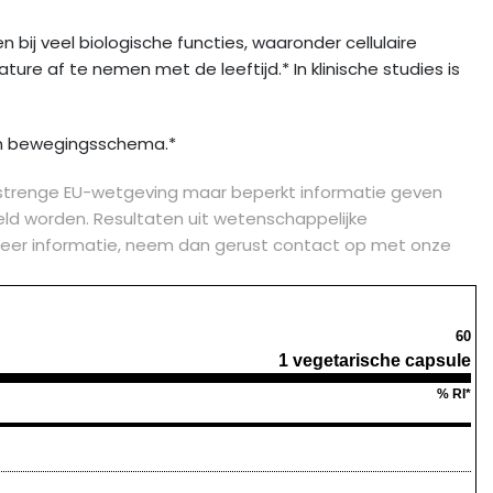
n bij veel biologische functies, waaronder cellulaire
e af te nemen met de leeftijd.* In klinische studies is
 en bewegingsschema.*
strenge EU-wetgeving maar beperkt informatie geven
d worden. Resultaten uit wetenschappelijke
je meer informatie, neem dan gerust contact op met onze
60
1 vegetarische capsule
% RI*