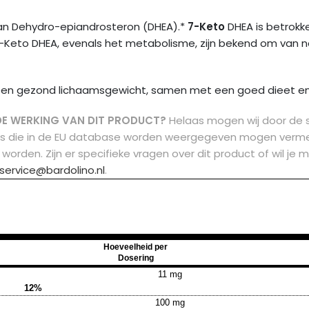
an Dehydro-epiandrosteron (DHEA).*
7-Keto
DHEA is betrokke
o DHEA, evenals het metabolisme, zijn bekend om van natur
van een gezond lichaamsgewicht, samen met een goed dieet
DE WERKING VAN DIT PRODUCT?
Helaas mogen wij door de 
ms die in de EU database worden weergegeven mogen vermel
 worden.
Zijn er specifieke vragen over dit product of wil 
service@bardolino.nl
.
Hoeveelheid per
Dosering
11 mg
12%
100 mg