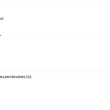
raf
*
N
KLANTREVIEWS (0)