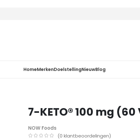
Home
Merken
Doelstelling
Nieuw
Blog
7-KETO® 100 mg (60
NOW Foods
(
0
klantbeoordelingen)