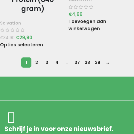
gram)
€
4,99
Toevoegen aan
Scivation
winkelwagen
€
29,90
€
34,90
Opties selecteren
1
2
3
4
…
37
38
39
→
Schrijf je in voor onze nieuwsbrief.