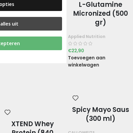
Glutamine (398
L-Glutamine
opties
gr)
Micronized (500
gr)
alles uit
Rule One
Applied Nutrition
€
24,90
cepteren
Toevoegen aan
€
22,90
winkelwagen
Toevoegen aan
winkelwagen
Spicy Mayo Saus
(300 ml)
XTEND Whey
Protein (840
CALLOWFIT®