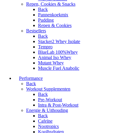
Repen, Cookies & Snacks
Back
Pannenkoekmix
Pudding
Repen & Cookies
Bestsellers
Back
Stacker2 Whey Isolate
Tempro
BlueLab 100%Whey
Animal Iso Whey
Mutant Whey
Muscle Fuel Anabolic
Performance
Back
Workout Supplementen
Back
Pre-Workout
Intra & Post-Workout
Energie & Uithouding
Back
Cafeïne
Nootropics
Koolhydraten