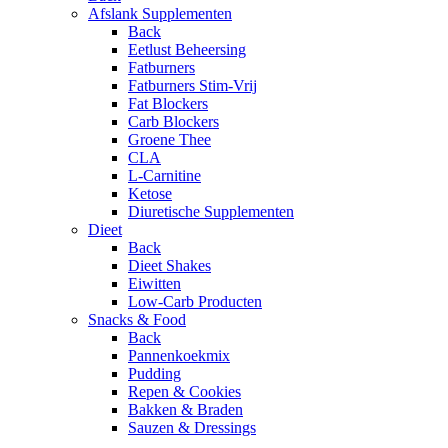
Afslank Supplementen
Back
Eetlust Beheersing
Fatburners
Fatburners Stim-Vrij
Fat Blockers
Carb Blockers
Groene Thee
CLA
L-Carnitine
Ketose
Diuretische Supplementen
Dieet
Back
Dieet Shakes
Eiwitten
Low-Carb Producten
Snacks & Food
Back
Pannenkoekmix
Pudding
Repen & Cookies
Bakken & Braden
Sauzen & Dressings