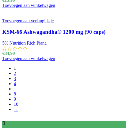
€
15,90
Toevoegen aan winkelwagen
Toevoegen aan verlanglijstje
KSM-66 Ashwagandha® 1200 mg (90 caps)
5% Nutrition Rich Piana
€
34,90
Toevoegen aan winkelwagen
1
2
3
4
…
8
9
10
→