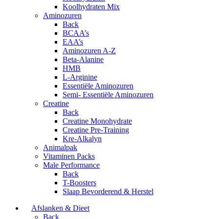
Koolhydraten Mix
Aminozuren
Back
BCAA’s
EAA’s
Aminozuren A-Z
Beta-Alanine
HMB
L-Arginine
Essentiële Aminozuren
Semi- Essentiële Aminozuren
Creatine
Back
Creatine Monohydrate
Creatine Pre-Training
Kre-Alkalyn
Animalpak
Vitaminen Packs
Male Performance
Back
T-Boosters
Slaap Bevorderend & Herstel
Afslanken & Dieet
Back