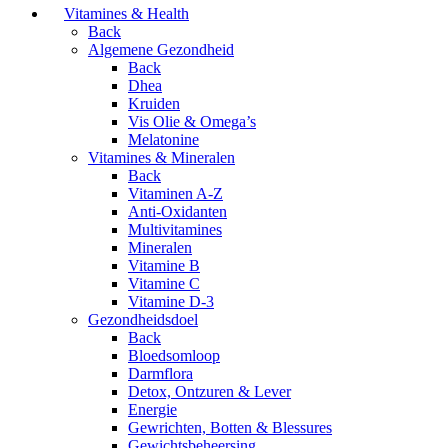
Vitamines & Health
Back
Algemene Gezondheid
Back
Dhea
Kruiden
Vis Olie & Omega’s
Melatonine
Vitamines & Mineralen
Back
Vitaminen A-Z
Anti-Oxidanten
Multivitamines
Mineralen
Vitamine B
Vitamine C
Vitamine D-3
Gezondheidsdoel
Back
Bloedsomloop
Darmflora
Detox, Ontzuren & Lever
Energie
Gewrichten, Botten & Blessures
Gewichtsbeheersing