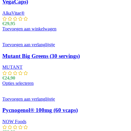
VegaCaps)
AlkaVitae®
€
29,95
Toevoegen aan winkelwagen
Toevoegen aan verlanglijstje
Mutant Big Greens (30 servings)
MUTANT
€
24,90
Opties selecteren
Dit product heeft meerdere variaties. Deze optie kan
gekozen worden op de productpagina
Toevoegen aan verlanglijstje
Pycnogenol® 100mg (60 vcaps)
NOW Foods