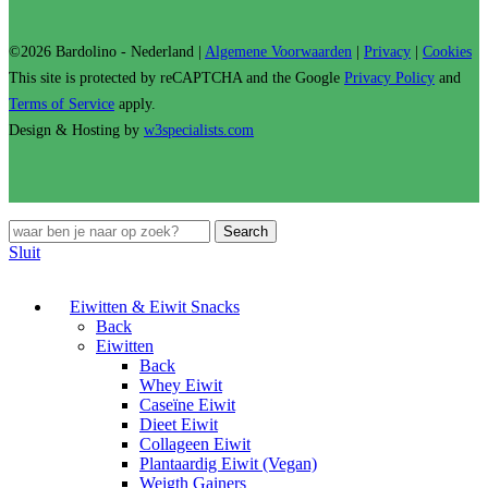
©2026 Bardolino - Nederland |
Algemene Voorwaarden
|
Privacy
|
Cookies
This site is protected by reCAPTCHA and the Google
Privacy Policy
and
Terms of Service
apply.
Design & Hosting by
w3specialists.com
Search
Sluit
Eiwitten & Eiwit Snacks
Back
Eiwitten
Back
Whey Eiwit
Caseïne Eiwit
Dieet Eiwit
Collageen Eiwit
Plantaardig Eiwit (Vegan)
Weigth Gainers