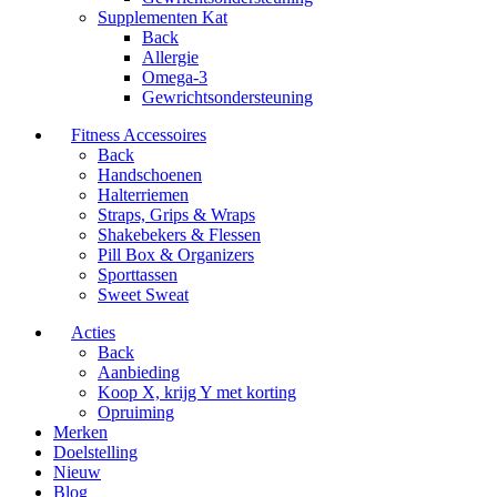
Supplementen Kat
Back
Allergie
Omega-3
Gewrichtsondersteuning
Fitness Accessoires
Back
Handschoenen
Halterriemen
Straps, Grips & Wraps
Shakebekers & Flessen
Pill Box & Organizers
Sporttassen
Sweet Sweat
Acties
Back
Aanbieding
Koop X, krijg Y met korting
Opruiming
Merken
Doelstelling
Nieuw
Blog