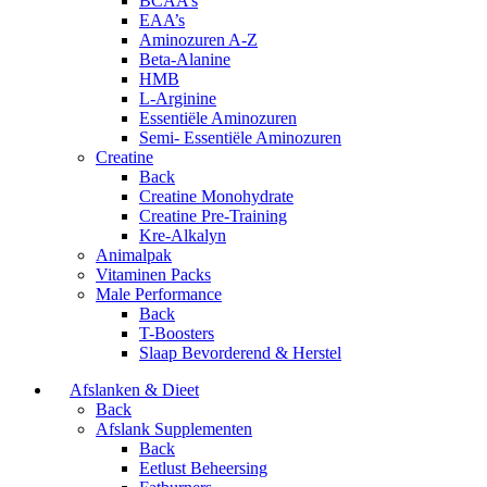
BCAA’s
EAA’s
Aminozuren A-Z
Beta-Alanine
HMB
L-Arginine
Essentiële Aminozuren
Semi- Essentiële Aminozuren
Creatine
Back
Creatine Monohydrate
Creatine Pre-Training
Kre-Alkalyn
Animalpak
Vitaminen Packs
Male Performance
Back
T-Boosters
Slaap Bevorderend & Herstel
Afslanken & Dieet
Back
Afslank Supplementen
Back
Eetlust Beheersing