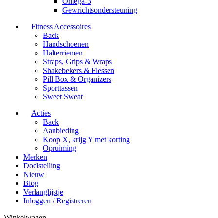
Omega-3
Gewrichtsondersteuning
Fitness Accessoires
Back
Handschoenen
Halterriemen
Straps, Grips & Wraps
Shakebekers & Flessen
Pill Box & Organizers
Sporttassen
Sweet Sweat
Acties
Back
Aanbieding
Koop X, krijg Y met korting
Opruiming
Merken
Doelstelling
Nieuw
Blog
Verlanglijstje
Inloggen / Registreren
Winkelwagen