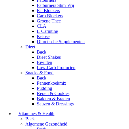
Fatburners
Fatburners Stim-Vrij
Fat Blockers
Carb Blockers
Groene Thee
CLA
L-Carnitine
Ketose
Diuretische Supplementen
Dieet
Back
Dieet Shakes
Eiwitten
Low-Carb Producten
Snacks & Food
Back
Pannenkoekmix
Pudding
Repen & Cookies
Bakken & Braden
Sauzen & Dressings
Vitamines & Health
Back
Algemene Gezondheid