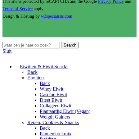
This site is protected by reCAPTCHA and the Google
Privacy Policy
and
Terms of Service
apply.
Design & Hosting by
w3specialists.com
Search
Sluit
Eiwitten & Eiwit Snacks
Back
Eiwitten
Back
Whey Eiwit
Caseïne Eiwit
Dieet Eiwit
Collageen Eiwit
Plantaardig Eiwit (Vegan)
Weigth Gainers
Repen, Cookies & Snacks
Back
Pannenkoekmix