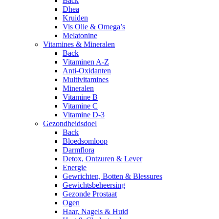
Back
Dhea
Kruiden
Vis Olie & Omega’s
Melatonine
Vitamines & Mineralen
Back
Vitaminen A-Z
Anti-Oxidanten
Multivitamines
Mineralen
Vitamine B
Vitamine C
Vitamine D-3
Gezondheidsdoel
Back
Bloedsomloop
Darmflora
Detox, Ontzuren & Lever
Energie
Gewrichten, Botten & Blessures
Gewichtsbeheersing
Gezonde Prostaat
Ogen
Haar, Nagels & Huid