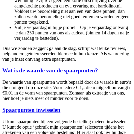
wel nuttig te zijn! U geeft een korte omschrijving over de
aangekochte producten en evt. ervaring met bardolino.nl.
Voldoet uw beoordeling niet aan een van deze punten, dan
zullen we de beoordeling niet goedkeuren en worden er geen
punten toegekend.
Vul je verjaardag in bij je profiel – Op je verjaardag ontvang
je dan 250 punten van ons als cadeau (binnen 14 dagen na je
verjaardag te besteden).
Dus we zouden zeggen; ga aan de slag, schrijf wat leuke reviews,
help andere geïnteresseerden hiermee in hun keuze. Als waardering
van je inzet ontvang extra spaarpunten.
Wat is de waarde van de spaarpunten?
De waarde van spaarpunten wordt bepaald door de waarde in euro’s
die u uitgeeft op onze site. Voor iedere € 1,- die u uitgeeft ontvangt u
€0,01 in de vorm van spaarpunten. Zomaar, als extraatje van ons,
hier hoef je niets meer of minder voor te doen.
Spaarpunten inwisselen
U kunt spaarpunten bij een volgende bestelling meteen inwisselen.
U kunt de optie ‘gebruik mijn spaarpunten’ selecteren tijdens het
afrekenen van een volgende bestelling. Hier staat ook uw huidige