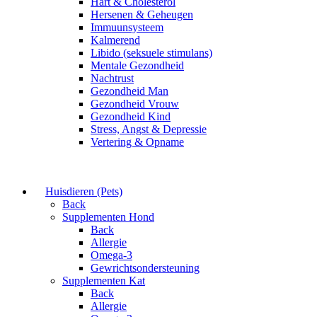
Hart & Cholesterol
Hersenen & Geheugen
Immuunsysteem
Kalmerend
Libido (seksuele stimulans)
Mentale Gezondheid
Nachtrust
Gezondheid Man
Gezondheid Vrouw
Gezondheid Kind
Stress, Angst & Depressie
Vertering & Opname
Huisdieren (Pets)
Back
Supplementen Hond
Back
Allergie
Omega-3
Gewrichtsondersteuning
Supplementen Kat
Back
Allergie