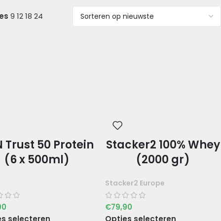
ies
9
12
18
24
 Trust 50 Protein
Stacker2 100% Whey
(6 x 500ml)
(2000 gr)
Stacker2 Europe
90
€
79,90
es selecteren
Opties selecteren