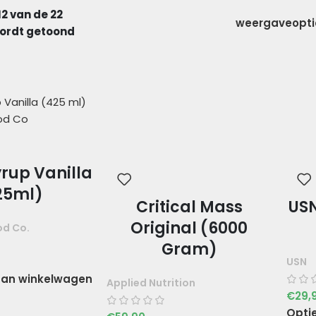
12 van de 22
weergaveopt
wordt getoond
yrup Vanilla
25ml)
Critical Mass
USN
Original (6000
od Co.
Gram)
USN
an winkelwagen
Applied Nutrition
€
29,
Opti