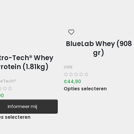
BlueLab Whey (908
gr)
tro-Tech® Whey
rotein (1.81kg)
USN
leTech®
€
44,90
Opties selecteren
90
Informeer mij
es selecteren