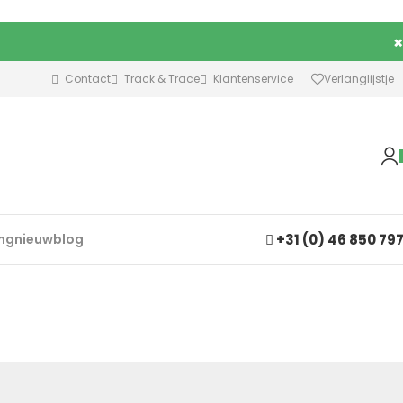
×
Contact
Track & Trace
Klantenservice
Verlanglijstje
+31 (0) 46 850 79
ing
nieuw
blog