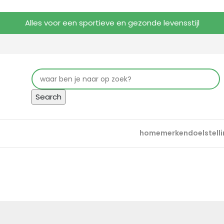
Alles voor een sportieve en gezonde levensstijl
Search
home
merken
doelstell