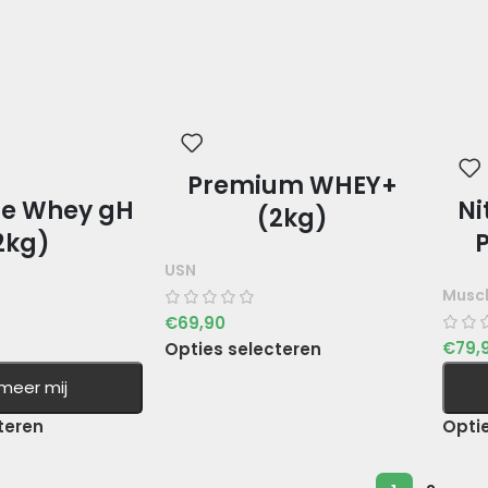
Premium WHEY+
e Whey gH
Ni
(2kg)
2kg)
P
USN
Musc
€
69,90
€
79,
Opties selecteren
rmeer mij
teren
Opti