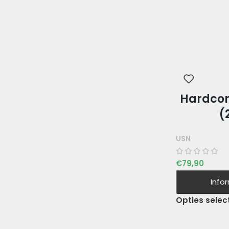
Hardcor
(
USN
€
79,90
Info
Opties selec