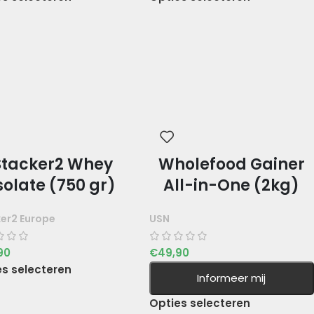
Stacker2 Whey
Wholefood Gainer
solate (750 gr)
All-in-One (2kg)
er2 Europe
USN
90
€
49,90
es selecteren
Informeer mij
Opties selecteren