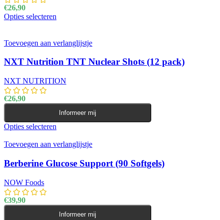
€
26,90
Opties selecteren
Dit product heeft meerdere variaties. Deze optie kan
gekozen worden op de productpagina
Toevoegen aan verlanglijstje
NXT Nutrition TNT Nuclear Shots (12 pack)
NXT NUTRITION
€
26,90
Informeer mij
Opties selecteren
Dit product heeft meerdere variaties. Deze optie kan
gekozen worden op de productpagina
Toevoegen aan verlanglijstje
Berberine Glucose Support (90 Softgels)
NOW Foods
€
39,90
Informeer mij