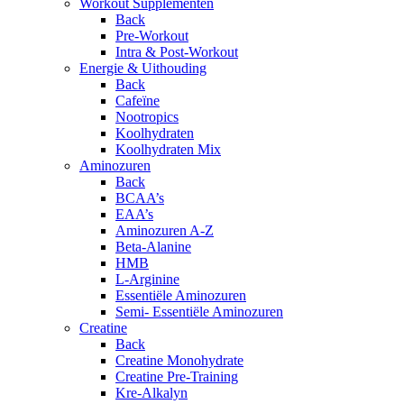
Workout Supplementen
Back
Pre-Workout
Intra & Post-Workout
Energie & Uithouding
Back
Cafeïne
Nootropics
Koolhydraten
Koolhydraten Mix
Aminozuren
Back
BCAA’s
EAA’s
Aminozuren A-Z
Beta-Alanine
HMB
L-Arginine
Essentiële Aminozuren
Semi- Essentiële Aminozuren
Creatine
Back
Creatine Monohydrate
Creatine Pre-Training
Kre-Alkalyn