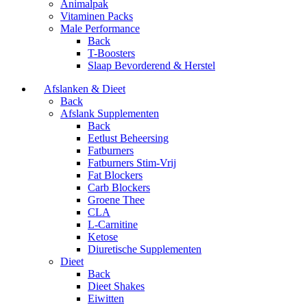
Animalpak
Vitaminen Packs
Male Performance
Back
T-Boosters
Slaap Bevorderend & Herstel
Afslanken & Dieet
Back
Afslank Supplementen
Back
Eetlust Beheersing
Fatburners
Fatburners Stim-Vrij
Fat Blockers
Carb Blockers
Groene Thee
CLA
L-Carnitine
Ketose
Diuretische Supplementen
Dieet
Back
Dieet Shakes
Eiwitten