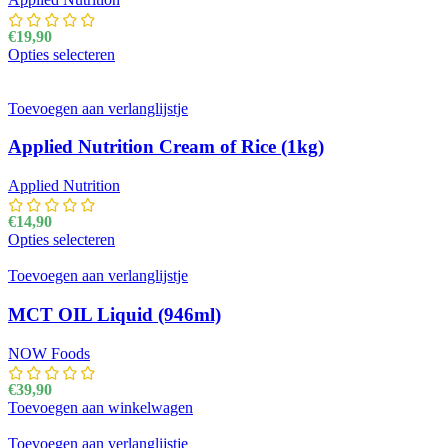
€
19,90
Opties selecteren
Dit product heeft meerdere variaties. Deze optie kan
gekozen worden op de productpagina
Toevoegen aan verlanglijstje
Applied Nutrition Cream of Rice (1kg)
Applied Nutrition
€
14,90
Opties selecteren
Dit product heeft meerdere variaties. Deze optie kan
gekozen worden op de productpagina
Toevoegen aan verlanglijstje
MCT OIL Liquid (946ml)
NOW Foods
€
39,90
Toevoegen aan winkelwagen
Toevoegen aan verlanglijstje