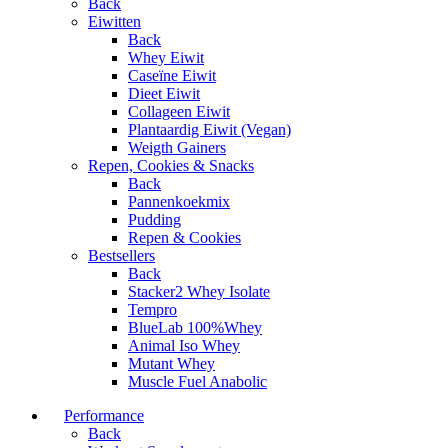
Back
Eiwitten
Back
Whey Eiwit
Caseïne Eiwit
Dieet Eiwit
Collageen Eiwit
Plantaardig Eiwit (Vegan)
Weigth Gainers
Repen, Cookies & Snacks
Back
Pannenkoekmix
Pudding
Repen & Cookies
Bestsellers
Back
Stacker2 Whey Isolate
Tempro
BlueLab 100%Whey
Animal Iso Whey
Mutant Whey
Muscle Fuel Anabolic
Performance
Back