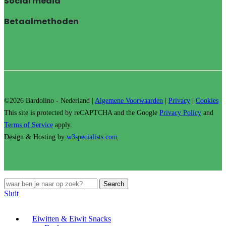
Social media
Betaalmethoden
©2026 Bardolino - Nederland |
Algemene Voorwaarden
|
Privacy
|
Cookies
This site is protected by reCAPTCHA and the Google
Privacy Policy
and
Terms of Service
apply.
Design & Hosting by
w3specialists.com
Search
Sluit
Eiwitten & Eiwit Snacks