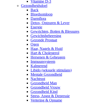
Vitamine D-3
Gezondheidsdoel
Back
Bloedsomloop
Darmflora
Detox, Ontzuren & Lever
Energie
Gewrichten, Botten & Blessures
Gewichtsbeheersing
Gezonde Prostaat
Ogen
Haar, Nagels & Huid
Hart & Cholesterol
Hersenen & Geheugen
Immuunsysteem
Kalmerend
Libido (seksuele stimulans)
Mentale Gezondheid
Nachtrust
Gezondheid Man
Gezondheid Vrouw
Gezondheid Kind
Stress, Angst & Depressie
Vertering & Opname