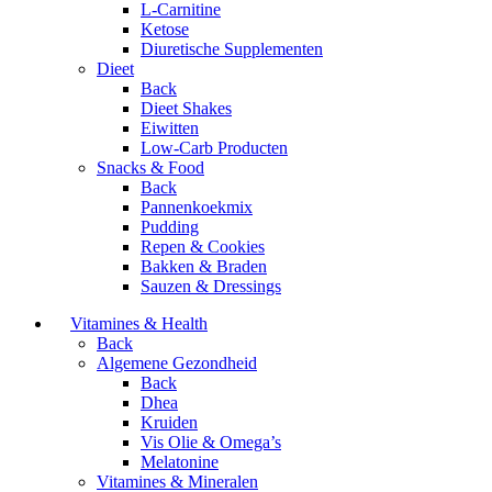
L-Carnitine
Ketose
Diuretische Supplementen
Dieet
Back
Dieet Shakes
Eiwitten
Low-Carb Producten
Snacks & Food
Back
Pannenkoekmix
Pudding
Repen & Cookies
Bakken & Braden
Sauzen & Dressings
Vitamines & Health
Back
Algemene Gezondheid
Back
Dhea
Kruiden
Vis Olie & Omega’s
Melatonine
Vitamines & Mineralen