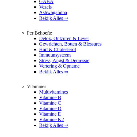
GABA
Vezels
Ashwagandha
Bekijk Alles ⇒
Per Behoefte
Detox, Ontzuren & Lever
Gewrichten, Botten & Blessures
Hart & Cholesterol
Immuunsysteem
Stress, Angst & Depressie
Vertering & Opname
Bekijk Alles ⇒
Vitamines
Multivitamines
Vitamine B
Vitamine C
Vitamine D
Vitamine E
Vitamine K2
Bekijk Alles ⇒