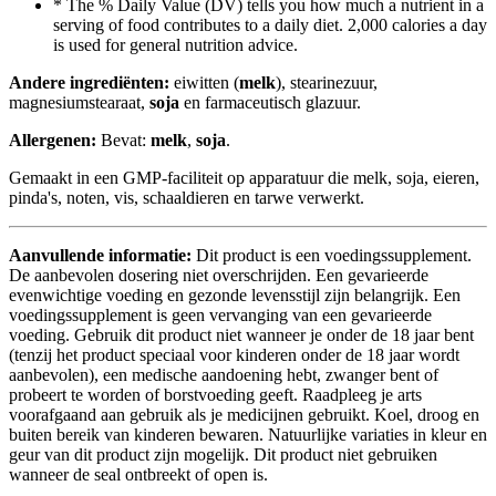
* The % Daily Value (DV) tells you how much a nutrient in a
serving of food contributes to a daily diet. 2,000 calories a day
is used for general nutrition advice.
Andere ingrediënten:
eiwitten (
melk
), stearinezuur,
magnesiumstearaat,
soja
en farmaceutisch glazuur.
Allergenen:
Bevat:
melk
,
soja
.
Gemaakt in een GMP-faciliteit op apparatuur die melk, soja, eieren,
pinda's, noten, vis, schaaldieren en tarwe verwerkt.
Aanvullende informatie:
Dit product is een voedingssupplement.
De aanbevolen dosering niet overschrijden. Een gevarieerde
evenwichtige voeding en gezonde levensstijl zijn belangrijk. Een
voedingssupplement is geen vervanging van een gevarieerde
voeding. Gebruik dit product niet wanneer je onder de 18 jaar bent
(tenzij het product speciaal voor kinderen onder de 18 jaar wordt
aanbevolen), een medische aandoening hebt, zwanger bent of
probeert te worden of borstvoeding geeft. Raadpleeg je arts
voorafgaand aan gebruik als je medicijnen gebruikt. Koel, droog en
buiten bereik van kinderen bewaren. Natuurlijke variaties in kleur en
geur van dit product zijn mogelijk. Dit product niet gebruiken
wanneer de seal ontbreekt of open is.