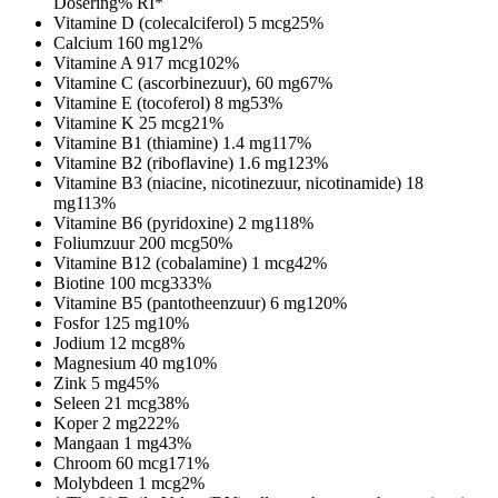
Dosering
% RI*
Vitamine D (colecalciferol)
5 mcg
25%
Calcium
160 mg
12%
Vitamine A
917 mcg
102%
Vitamine C (ascorbinezuur),
60 mg
67%
Vitamine E (tocoferol)
8 mg
53%
Vitamine K
25 mcg
21%
Vitamine B1 (thiamine)
1.4 mg
117%
Vitamine B2 (riboflavine)
1.6 mg
123%
Vitamine B3 (niacine, nicotinezuur, nicotinamide)
18
mg
113%
Vitamine B6 (pyridoxine)
2 mg
118%
Foliumzuur
200 mcg
50%
Vitamine B12 (cobalamine)
1 mcg
42%
Biotine
100 mcg
333%
Vitamine B5 (pantotheenzuur)
6 mg
120%
Fosfor
125 mg
10%
Jodium
12 mcg
8%
Magnesium
40 mg
10%
Zink
5 mg
45%
Seleen
21 mcg
38%
Koper
2 mg
222%
Mangaan
1 mg
43%
Chroom
60 mcg
171%
Molybdeen
1 mcg
2%