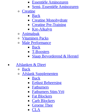
Essentiële Aminozuren
Semi- Essentiële Aminozuren
Creatine
Back
Creatine Monohydrate
Creatine Pre-Training
Kre-Alkalyn
Animalpak
Vitaminen Packs
Male Performance
Back
T-Boosters
Slaap Bevorderend & Herstel
Afslanken & Dieet
Back
Afslank Supplementen
Back
Eetlust Beheersing
Fatburners
Fatburners Stim-Vrij
Fat Blockers
Carb Blockers
Groene Thee
CLA