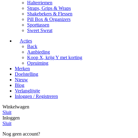
Halterriemen
Straps, Grips & Wraps
Shakebekers & Flessen
Pill Box & Organizers
Sporttassen
Sweet Sweat
Acties
Back
Aanbieding
Koop X, krijg Y met korting
Opruiming
Merken
Doelstelling
Nieuw
Blog
Verlanglijstje
Inloggen / Registreren
Winkelwagen
Sluit
Inloggen
Sluit
Nog geen account?