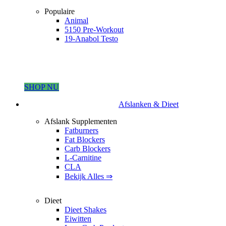
Populaire
Animal
5150 Pre-Workout
19-Anabol Testo
SHOP NU
Afslanken & Dieet
Afslank Supplementen
Fatburners
Fat Blockers
Carb Blockers
L-Carnitine
CLA
Bekijk Alles ⇒
Dieet
Dieet Shakes
Eiwitten