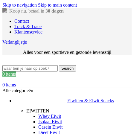
Skip to navigation
Skip to main content
Koop nu, betaal in
30 dagen
Contact
Track & Trace
Klantenservice
Verlanglijstje
Alles voor een sportieve en gezonde levensstijl
Search
0
items
0
items
Alle categorieën
Eiwitten & Eiwit Snacks
EIWITTEN
Whey Eiwit
Isolaat Eiwit
Casein Eiwit
Dieet Eiwit