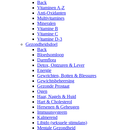
Back
Vitaminen A-Z
Anti-Oxidanten
Multivitamines
Mineralen
Vitamine B
Vitamine C
Vitamine D-3
Gezondheidsdoel
Back
Bloedsomloop
Darmflora
Detox, Ontzuren & Lever
Energie
Gewrichten, Botten & Blessures
Gewichtsbeheersing
Gezonde Prostaat
Ogen
Haar, Nagels & Huid
Hart & Cholesterol
Hersenen & Geheugen
Immuunsysteem
Kalmerend
Libido (seksuele stimulans)
Mentale Gezondheid