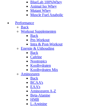
BlueLab 100%Whey
Animal Iso Whey
Mutant Whey
Muscle Fuel Anabolic
Performance
Back
Workout Supplementen
Back
Pre-Workout
Intra & Post-Workout
Energie & Uithouding
Back
Cafeïne
Nootropics
Koolhydraten
Koolhydraten Mix
Aminozuren
Back
BCAA’s
EAA’s
Aminozuren A-Z
Beta-Alanine
HMB
L-Arginine