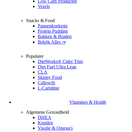
Low Carb Producten
Vezels
Snacks & Food
Pannenkoekmix
Protein Pudding
Bakken & Braden
Bekijk Alles ⇒
Populaire
DietWorks® Cider Trim
Diet Fuel Ultra Lean
CLA
Skinny Food
Callowfit
L-Carnitine
Vitamines & Health
Algemene Gezondheid
DHEA
Kruiden
Visolie & Omega's