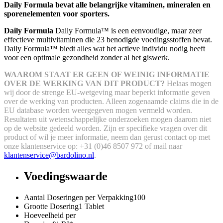
Daily Formula bevat alle belangrijke vitaminen, mineralen en
sporenelementen voor sporters.
Daily Formula
Daily Formula™ is een eenvoudige, maar zeer
effectieve multivitaminen die 23 benodigde voedingsstoffen bevat.
Daily Formula™ biedt alles wat het actieve individu nodig heeft
voor een optimale gezondheid zonder al het giswerk.
WAAROM STAAT ER GEEN OF WEINIG INFORMATIE
OVER DE WERKING VAN DIT PRODUCT?
Helaas mogen
wij door de strenge EU-wetgeving maar beperkt informatie geven
over de werking van producten. Alleen zogenaamde claims die in de
EU database worden weergegeven mogen vermeld worden.
Resultaten uit wetenschappelijke onderzoeken mogen daarom niet
op de website gedeeld worden.
Zijn er specifieke vragen over dit
product of wil je meer informatie, neem dan gerust contact op met
onze klantenservice op: +31 (0)46 8507 972 of mail naar
klantenservice@bardolino.nl
.
Voedingswaarde
Aantal Doseringen per Verpakking
100
Grootte Dosering
1 Tablet
Hoeveelheid per