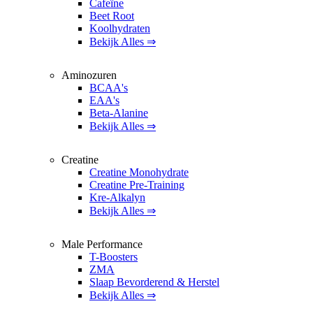
Cafeïne
Beet Root
Koolhydraten
Bekijk Alles ⇒
Aminozuren
BCAA's
EAA's
Beta-Alanine
Bekijk Alles ⇒
Creatine
Creatine Monohydrate
Creatine Pre-Training
Kre-Alkalyn
Bekijk Alles ⇒
Male Performance
T-Boosters
ZMA
Slaap Bevorderend & Herstel
Bekijk Alles ⇒