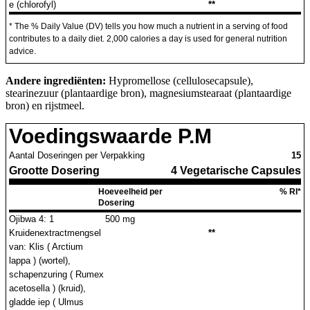
e (chlorofyl)
**
* The % Daily Value (DV) tells you how much a nutrient in a serving of food
contributes to a daily diet. 2,000 calories a day is used for general nutrition
advice.
Andere ingrediënten:
Hypromellose (cellulosecapsule),
stearinezuur (plantaardige bron), magnesiumstearaat (plantaardige
bron) en rijstmeel.
Voedingswaarde P.M
Aantal Doseringen per Verpakking
15
Grootte Dosering
4 Vegetarische Capsules
Hoeveelheid per
% RI*
Dosering
Ojibwa 4: 1
500 mg
Kruidenextractmengsel
**
van: Klis ( Arctium
lappa ) (wortel),
schapenzuring ( Rumex
acetosella ) (kruid),
gladde iep ( Ulmus