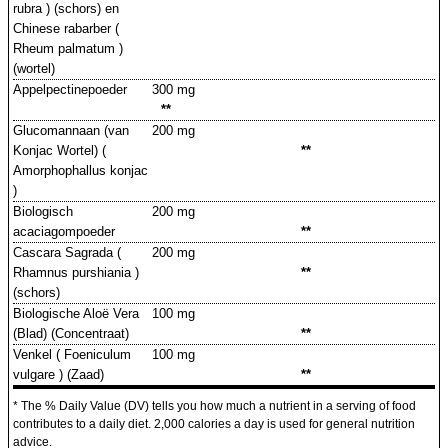
rubra ) (schors) en
Chinese rabarber (
Rheum palmatum )
(wortel)
Appelpectinepoeder
300 mg
**
Glucomannaan (van
200 mg
Konjac Wortel) (
**
Amorphophallus konjac
)
Biologisch
200 mg
acaciagompoeder
**
Cascara Sagrada (
200 mg
Rhamnus purshiania )
**
(schors)
Biologische Aloë Vera
100 mg
(Blad) (Concentraat)
**
Venkel ( Foeniculum
100 mg
vulgare ) (Zaad)
**
* The % Daily Value (DV) tells you how much a nutrient in a serving of food
contributes to a daily diet. 2,000 calories a day is used for general nutrition
advice.