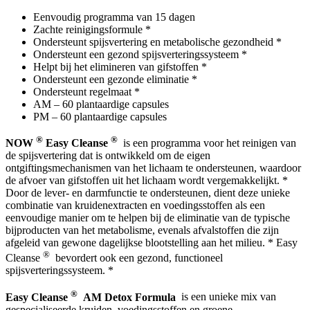
Eenvoudig programma van 15 dagen
Zachte reinigingsformule *
Ondersteunt spijsvertering en metabolische gezondheid *
Ondersteunt een gezond spijsverteringssysteem *
Helpt bij het elimineren van gifstoffen *
Ondersteunt een gezonde eliminatie *
Ondersteunt regelmaat *
AM – 60 plantaardige capsules
PM – 60 plantaardige capsules
®
®
NOW
Easy Cleanse
is een programma voor het reinigen van
de spijsvertering dat is ontwikkeld om de eigen
ontgiftingsmechanismen van het lichaam te ondersteunen, waardoor
de afvoer van gifstoffen uit het lichaam wordt vergemakkelijkt. *
Door de lever- en darmfunctie te ondersteunen, dient deze unieke
combinatie van kruidenextracten en voedingsstoffen als een
eenvoudige manier om te helpen bij de eliminatie van de typische
bijproducten van het metabolisme, evenals afvalstoffen die zijn
afgeleid van gewone dagelijkse blootstelling aan het milieu. * Easy
®
Cleanse
bevordert ook een gezond, functioneel
spijsverteringssysteem. *
®
Easy Cleanse
AM Detox Formula
is een unieke mix van
gespecialiseerde kruiden, voedingsstoffen en groene