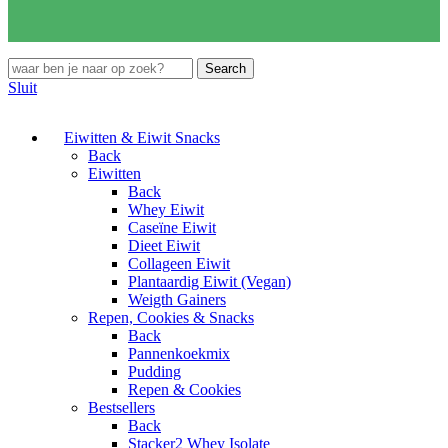
Search
Sluit
Eiwitten & Eiwit Snacks
Back
Eiwitten
Back
Whey Eiwit
Caseïne Eiwit
Dieet Eiwit
Collageen Eiwit
Plantaardig Eiwit (Vegan)
Weigth Gainers
Repen, Cookies & Snacks
Back
Pannenkoekmix
Pudding
Repen & Cookies
Bestsellers
Back
Stacker2 Whey Isolate