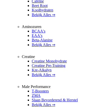
Cafeïne
Beet Root
Koolhydraten
Bekijk Alles ⇒
Aminozuren
BCAA's
EAA's
Beta-Alanine
Bekijk Alles ⇒
Creatine
Creatine Monohydrate
Creatine Pre-Training
Kre-Alkalyn
Bekijk Alles ⇒
Male Performance
T-Boosters
ZMA
Slaap Bevorderend & Herstel
Bekijk Alles ⇒