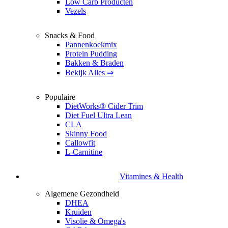
Low Carb Producten
Vezels
Snacks & Food
Pannenkoekmix
Protein Pudding
Bakken & Braden
Bekijk Alles ⇒
Populaire
DietWorks® Cider Trim
Diet Fuel Ultra Lean
CLA
Skinny Food
Callowfit
L-Carnitine
Vitamines & Health
Algemene Gezondheid
DHEA
Kruiden
Visolie & Omega's