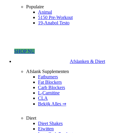
Populaire
Animal
5150 Pre-Workout
19-Anabol Testo
SHOP NU
Afslanken & Dieet
Afslank Supplementen
Fatburners
Fat Blockers
Carb Blockers
L-Carnitine
CLA
Bekijk Alles ⇒
Dieet
Dieet Shakes
Eiwitten