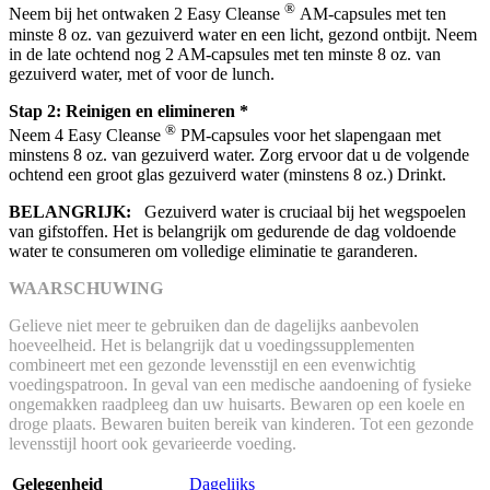
®
Neem bij het ontwaken 2 Easy Cleanse
AM-capsules met ten
minste 8 oz. van gezuiverd water en een licht, gezond ontbijt. Neem
in de late ochtend nog 2 AM-capsules met ten minste 8 oz. van
gezuiverd water, met of voor de lunch.
Stap 2: Reinigen en elimineren *
®
Neem 4 Easy Cleanse
PM-capsules voor het slapengaan met
minstens 8 oz. van gezuiverd water. Zorg ervoor dat u de volgende
ochtend een groot glas gezuiverd water (minstens 8 oz.) Drinkt.
BELANGRIJK:
Gezuiverd water is cruciaal bij het wegspoelen
van gifstoffen. Het is belangrijk om gedurende de dag voldoende
water te consumeren om volledige eliminatie te garanderen.
WAARSCHUWING
Gelieve niet meer te gebruiken dan de dagelijks aanbevolen
hoeveelheid. Het is belangrijk dat u voedingssupplementen
combineert met een gezonde levensstijl en een evenwichtig
voedingspatroon. In geval van een medische aandoening of fysieke
ongemakken raadpleeg dan uw huisarts. Bewaren op een koele en
droge plaats. Bewaren buiten bereik van kinderen. Tot een gezonde
levensstijl hoort ook gevarieerde voeding.
Gelegenheid
Dagelijks