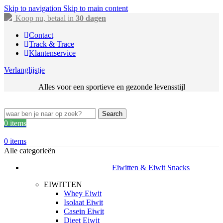
Skip to navigation
Skip to main content
Koop nu, betaal in
30 dagen
Contact
Track & Trace
Klantenservice
Verlanglijstje
Alles voor een sportieve en gezonde levensstijl
Search
0
items
0
items
Alle categorieën
Eiwitten & Eiwit Snacks
EIWITTEN
Whey Eiwit
Isolaat Eiwit
Casein Eiwit
Dieet Eiwit