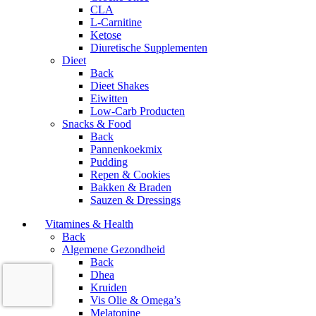
CLA
L-Carnitine
Ketose
Diuretische Supplementen
Dieet
Back
Dieet Shakes
Eiwitten
Low-Carb Producten
Snacks & Food
Back
Pannenkoekmix
Pudding
Repen & Cookies
Bakken & Braden
Sauzen & Dressings
Vitamines & Health
Back
Algemene Gezondheid
Back
Dhea
Kruiden
Vis Olie & Omega’s
Melatonine