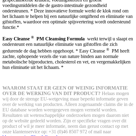
voedingsmiddelen die de gastro-intestinale gezondheid
ondersteunen. * Deze innovatieve formule werkt de klok rond om
het lichaam te helpen bij een natuurlijke ontgiftend en eliminatie van
gifstoffen, waardoor een optimale spijsvertering wordt ondersteund
functie.*
®
Easy Cleanse
PM Cleansing Formula
werkt terwijl u slaapt en
ondersteunt een natuurlijke eliminatie van gifstoffen die zich
®
gedurende de dag hebben opgehoopt. * Easy Cleanse
PM heeft
zachte, ophopende vezels die van nature binden aan normale
metabolische bijproducten, cholesterol en vet, en vergemakkelijken
hun eliminatie uit het lichaam. *
WAAROM STAAT ER GEEN OF WEINIG INFORMATIE
OVER DE WERKING VAN DIT PRODUCT?
Helaas mogen
wij door de strenge EU-wetgeving maar beperkt informatie geven
over de werking van producten. Alleen zogenaamde claims die in de
EU database worden weergegeven mogen vermeld worden.
Resultaten uit wetenschappelijke onderzoeken mogen daarom niet
op de website gedeeld worden.
Zijn er specifieke vragen over dit
product of wil je meer informatie, neem dan gerust contact op met
onze klantenservice op: +31 (0)46 8507 972 of mail naar