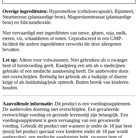
Overige ingrediënten:
Hypromellose (cellulosecapsule), Rijstmeel,
Stearinezuur (plantaardige bron), Magnesiumstearaat (plantaardige
bron) en Siliciumdioxide.
Niet vervaardigd met ingrediënten van tarwe, gluten, soja, melk,
eieren, vis, schaaldieren of noten. Geproduceerd in een GMP-
faciliteit die andere ingrediënten verwerkt die deze allergenen
bevatten.
Let op:
Alleen voor volwassenen. Niet gebruiken als u zwanger
bent of borstvoeding geeft. Raadpleeg een arts als u medicijnen
gebruikt of een medische aandoening heeft. De aanbevolen dosis
niet overschrijden. Beëindig het gebruik als u buikpijn of diarree
krijgt of als huiduitslag/jeuk optreedt. Buiten bereik van kinderen
houden.
Aanvullende informatie:
Dit product is een voedingssupplement.
De aanbevolen dosering niet overschrijden. Een gevarieerde
evenwichtige voeding en gezonde levensstijl zijn belangrijk. Een
voedingssupplement is geen vervanging van een gevarieerde
voeding. Gebruik dit product niet wanneer je onder de 18 jaar bent
(tenzij het product speciaal voor kinderen onder de 18 jaar wordt
aanbevolen), een medische aandoening hebt, zwanger bent of