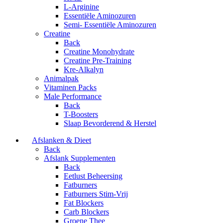
L-Arginine
Essentiële Aminozuren
Semi- Essentiële Aminozuren
Creatine
Back
Creatine Monohydrate
Creatine Pre-Training
Kre-Alkalyn
Animalpak
Vitaminen Packs
Male Performance
Back
T-Boosters
Slaap Bevorderend & Herstel
Afslanken & Dieet
Back
Afslank Supplementen
Back
Eetlust Beheersing
Fatburners
Fatburners Stim-Vrij
Fat Blockers
Carb Blockers
Groene Thee