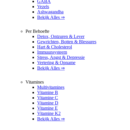
GABA
Vezels
Ashwagandha
Bekijk Alles ⇒
Per Behoefte
Detox, Ontzuren & Lever
Gewrichten, Botten & Blessures
Hart & Cholesterol
Immuunsysteem
Stress, Angst & Depressie
Vertering & Opname
Bekijk Alles ⇒
Vitamines
Multivitamines
Vitamine B
Vitamine C
Vitamine D
Vitamine E
Vitamine K2
Bekijk Alles ⇒