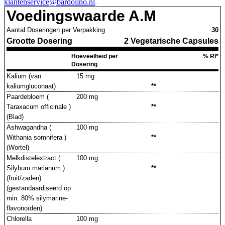
klantenservice@bardolino.nl
.
Voedingswaarde A.M
Aantal Doseringen per Verpakking
30
Grootte Dosering
2 Vegetarische Capsules
Hoeveelheid per
% RI*
Dosering
Kalium (van
15 mg
kaliumgluconaat)
**
Paardebloem (
200 mg
Taraxacum officinale )
**
(Blad)
Ashwagandha (
100 mg
Withania somnifera )
**
(Wortel)
Melkdistelextract (
100 mg
Silybum marianum )
**
(fruit/zaden)
(gestandaardiseerd op
min. 80% silymarine-
flavonoïden)
Chlorella
100 mg