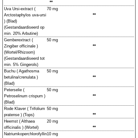
**
Uva Ursi-extract (
70 mg
Arctostaphylos uva-ursi
**
) (Blad)
(Gestandaardiseerd op
min. 20% Arbutine)
Gemberextract (
50 mg
Zingiber officinale )
**
(Wortel/Rhizoom)
(Gestandaardiseerd tot
min. 5% Gingerols)
Buchu ( Agathosma
50 mg
betulina/crenulata )
**
(Blad)
Peterselie (
50 mg
Petroselinum crispum )
**
(Blad)
Rode Klaver ( Trifolium
50 mg
pratense ) (Tops)
**
Heemst ( Althaea
20 mg
officinalis ) (Wortel)
**
Natriumkoperchlorofyllin
10 mg