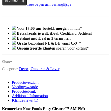
Informeer mij
Toevoegen aan verlanglijstje
Voor
17:00 uur
besteld,
morgen
in huis*
Betaal zoals je wilt
: iDeal, Creditcard, Achteraf
Betaling met iDeal
in 3 termijnen
Gratis
bezorging NL & BE vanaf €50+*
Geregistreerde klanten
sparen voor korting*
Share:
Categorie:
Detox, Ontzuren & Lever
Productoverzicht
Voedingswaarde
Productgebruik
Additional Information
Klantreviews (1)
Kenmerken Now Foods Easy Cleanse™ AM PM: