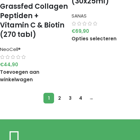
(30x25ml)
Grassfed Collagen
Peptiden +
SANAS
Vitamin C & Biotin
€
69,90
(270 tabl)
Opties selecteren
NeoCell®
€
44,90
Toevoegen aan
winkelwagen
1
2
3
4
→