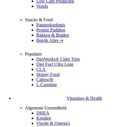
Low Carb Producten
Vezels
Snacks & Food
Pannenkoekmix
Protein Pudding
Bakken & Braden
Bekijk Alles ⇒
Populaire
DietWorks® Cider Trim
Diet Fuel Ultra Lean
CLA
Skinny Food
Callowfit
L-Carnitine
Vitamines & Health
Algemene Gezondheid
DHEA
Kruiden
Visolie & Omega's