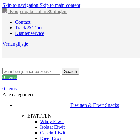
Skip to navigation
Skip to main content
Koop nu, betaal in
30 dagen
Contact
Track & Trace
Klantenservice
Verlanglijstje
Search
0
items
0
items
Alle categorieën
Eiwitten & Eiwit Snacks
EIWITTEN
Whey Eiwit
Isolaat Eiwit
Casein Eiwit
Dieet Eiwit