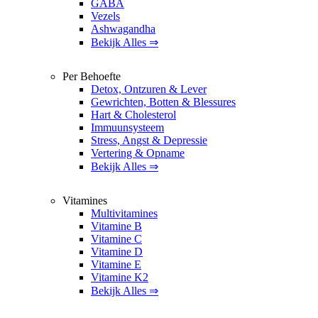
GABA
Vezels
Ashwagandha
Bekijk Alles ⇒
Per Behoefte
Detox, Ontzuren & Lever
Gewrichten, Botten & Blessures
Hart & Cholesterol
Immuunsysteem
Stress, Angst & Depressie
Vertering & Opname
Bekijk Alles ⇒
Vitamines
Multivitamines
Vitamine B
Vitamine C
Vitamine D
Vitamine E
Vitamine K2
Bekijk Alles ⇒