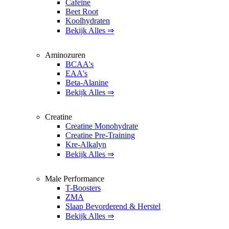
Cafeïne
Beet Root
Koolhydraten
Bekijk Alles ⇒
Aminozuren
BCAA's
EAA's
Beta-Alanine
Bekijk Alles ⇒
Creatine
Creatine Monohydrate
Creatine Pre-Training
Kre-Alkalyn
Bekijk Alles ⇒
Male Performance
T-Boosters
ZMA
Slaap Bevorderend & Herstel
Bekijk Alles ⇒