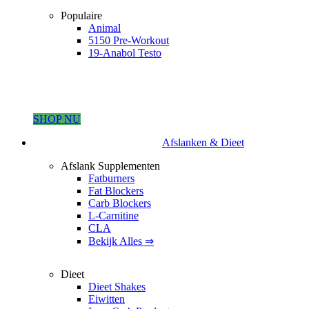
Populaire
Animal
5150 Pre-Workout
19-Anabol Testo
SHOP NU
Afslanken & Dieet
Afslank Supplementen
Fatburners
Fat Blockers
Carb Blockers
L-Carnitine
CLA
Bekijk Alles ⇒
Dieet
Dieet Shakes
Eiwitten