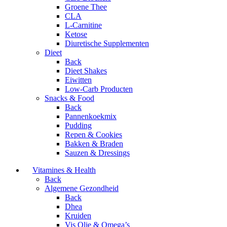
Groene Thee
CLA
L-Carnitine
Ketose
Diuretische Supplementen
Dieet
Back
Dieet Shakes
Eiwitten
Low-Carb Producten
Snacks & Food
Back
Pannenkoekmix
Pudding
Repen & Cookies
Bakken & Braden
Sauzen & Dressings
Vitamines & Health
Back
Algemene Gezondheid
Back
Dhea
Kruiden
Vis Olie & Omega’s