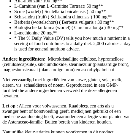
Alfa-liponzuur
100 mg
**
L-Carnitine (van L-Carnitine Tartraat)
50 mg
**
Scute (wortel) ( Scutellaria baicalensis )
50 mg
**
Schisandra (fruit) ( Schisandra chinensis )
100 mg
**
Berberis (wortelschors) ( Berberis vulgaris )
30 mg
**
Biologische kurkuma (wortel) ( Curcuma longa )
30 mg
**
L-methionine
20 mg
**
* The % Daily Value (DV) tells you how much a nutrient in a
serving of food contributes to a daily diet. 2,000 calories a day
is used for general nutrition advice.
Andere ingrediënten:
Microkristallijne cellulose, hypromellose
(cellulosecapsule), siliciumdioxide, stearinezuur (plantaardige bron),
magnesiumstearaat (plantaardige bron) en ascorbylpalmitaat.
Niet vervaardigd met ingrediënten van tarwe, gluten, soja, melk,
eieren, vis, schaaldieren of noten. Geproduceerd in een GMP-
faciliteit die andere ingrediënten verwerkt die deze allergenen
bevatten.
Let op
: Alleen voor volwassenen. Raadpleeg een arts als u
zwanger bent of borstvoeding geeft, medicijnen gebruikt of een
medische aandoening heeft, waaronder een allergie voor planten van
de Asteraceae-familie. Buiten bereik van kinderen houden.
Natuurlijke kleurvariaties kunnen voorkomen in dit product.