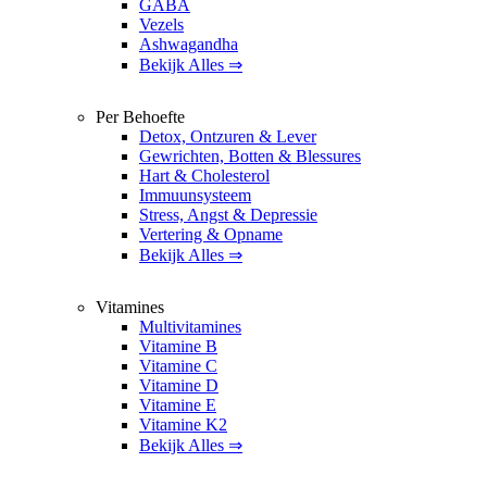
GABA
Vezels
Ashwagandha
Bekijk Alles ⇒
Per Behoefte
Detox, Ontzuren & Lever
Gewrichten, Botten & Blessures
Hart & Cholesterol
Immuunsysteem
Stress, Angst & Depressie
Vertering & Opname
Bekijk Alles ⇒
Vitamines
Multivitamines
Vitamine B
Vitamine C
Vitamine D
Vitamine E
Vitamine K2
Bekijk Alles ⇒