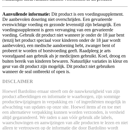
Aanvullende informatie:
Dit product is een voedingssupplement.
De aanbevolen dosering niet overschrijden. Een gevarieerde
evenwichtige voeding en gezonde levensstijl zijn belangrijk. Een
voedingssupplement is geen vervanging van een gevarieerde
voeding. Gebruik dit product niet wanneer je onder de 18 jaar bent
(tenzij het product speciaal voor kinderen onder de 18 jaar wordt
aanbevolen), een medische aandoening hebt, zwanger bent of
probeert te worden of borstvoeding geeft. Raadpleeg je arts
voorafgaand aan gebruik als je medicijnen gebruikt. Koel, droog en
buiten bereik van kinderen bewaren. Natuurlijke variaties in kleur en
geur van dit product zijn mogelijk. Dit product niet gebruiken
wanneer de seal ontbreekt of open is.
DISCLAIMER
Hoewel Bardolino ernaar streeft om de nauwkeurigheid van zijn
product afbeeldingen en informatie te waarborgen, zijn sommige
productiewijzigingen in verpakking en / of ingrediënten mogelijk in
afwachting van updates op onze site. Hoewel items af en toe met
een alternatieve verpakking kunnen worden verzonden, is versheid
altijd gegarandeerd. We raden u aan vóór gebruik alle labels,
waarschuwingen en aanwijzingen van alle producten te lezen en niet
alleen te vertrouwen op de informatie die door Bardolino wordt