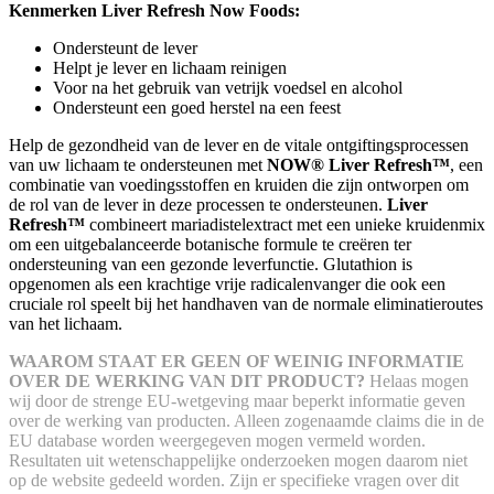
Kenmerken Liver Refresh Now Foods:
Ondersteunt de lever
Helpt je lever en lichaam reinigen
Voor na het gebruik van vetrijk voedsel en alcohol
Ondersteunt een goed herstel na een feest
Help de gezondheid van de lever en de vitale ontgiftingsprocessen
van uw lichaam te ondersteunen met
NOW® Liver Refresh™
, een
combinatie van voedingsstoffen en kruiden die zijn ontworpen om
de rol van de lever in deze processen te ondersteunen.
Liver
Refresh™
combineert mariadistelextract met een unieke kruidenmix
om een uitgebalanceerde botanische formule te creëren ter
ondersteuning van een gezonde leverfunctie. Glutathion is
opgenomen als een krachtige vrije radicalenvanger die ook een
cruciale rol speelt bij het handhaven van de normale eliminatieroutes
van het lichaam.
WAAROM STAAT ER GEEN OF WEINIG INFORMATIE
OVER DE WERKING VAN DIT PRODUCT?
Helaas mogen
wij door de strenge EU-wetgeving maar beperkt informatie geven
over de werking van producten. Alleen zogenaamde claims die in de
EU database worden weergegeven mogen vermeld worden.
Resultaten uit wetenschappelijke onderzoeken mogen daarom niet
op de website gedeeld worden.
Zijn er specifieke vragen over dit