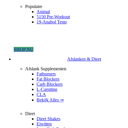
Populaire
Animal
5150 Pre-Workout
19-Anabol Testo
SHOP NU
Afslanken & Dieet
Afslank Supplementen
Fatburners
Fat Blockers
Carb Blockers
L-Carnitine
CLA
Bekijk Alles ⇒
Dieet
Dieet Shakes
Eiwitten