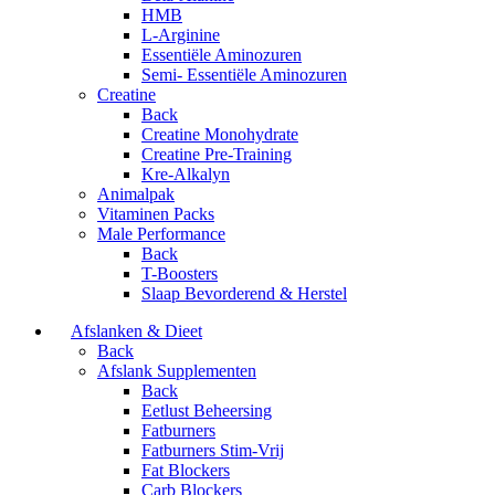
HMB
L-Arginine
Essentiële Aminozuren
Semi- Essentiële Aminozuren
Creatine
Back
Creatine Monohydrate
Creatine Pre-Training
Kre-Alkalyn
Animalpak
Vitaminen Packs
Male Performance
Back
T-Boosters
Slaap Bevorderend & Herstel
Afslanken & Dieet
Back
Afslank Supplementen
Back
Eetlust Beheersing
Fatburners
Fatburners Stim-Vrij
Fat Blockers
Carb Blockers