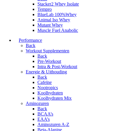
Stacker2 Whey Isolate
Tempro
BlueLab 100%Whey
Animal Iso Whey
Mutant Whey
Muscle Fuel Anabolic
Performance
Back
Workout Supplementen
Back
Pre-Workout
Intra & Post-Workout
Energie & Uithouding
Back
Cafeïne
Nootropics
Koolhydraten
Koolhydraten Mix
Aminozuren
Back
BCAA’s
EAA’s
Aminozuren A-Z
Beta-Alanine