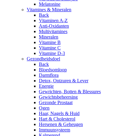
Melatonine
Vitamines & Mineralen
Back
Vitaminen A-Z
Anti-Oxidanten
Multivitamines
Mineralen
Vitamine B
Vitamine C
Vitamine D-3
Gezondheidsdoel
Back
Bloedsomloop
Darmflora
Detox, Ontzuren & Lever
Energie
Gewrichten, Botten & Blessures
Gewichtsbeheersing
Gezonde Prostaat
Ogen
Haar, Nagels & Huid
Hart & Cholesterol
Hersenen & Geheugen
Immuunsysteem
Kalmerend