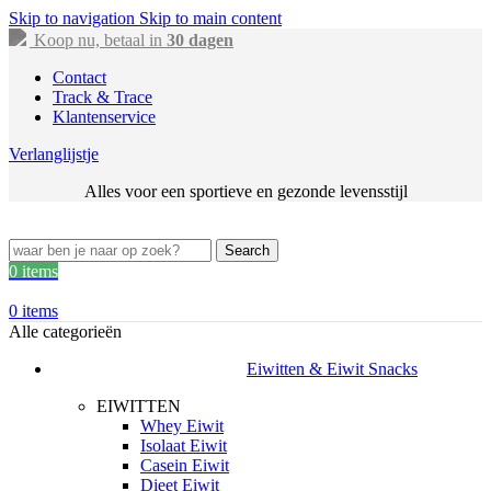
Skip to navigation
Skip to main content
Koop nu, betaal in
30 dagen
Contact
Track & Trace
Klantenservice
Verlanglijstje
Alles voor een sportieve en gezonde levensstijl
Search
0
items
0
items
Alle categorieën
Eiwitten & Eiwit Snacks
EIWITTEN
Whey Eiwit
Isolaat Eiwit
Casein Eiwit
Dieet Eiwit