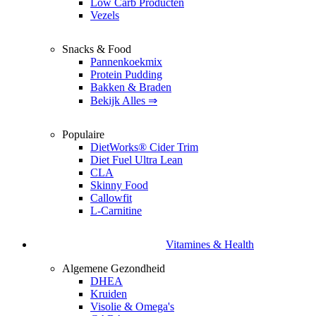
Low Carb Producten
Vezels
Snacks & Food
Pannenkoekmix
Protein Pudding
Bakken & Braden
Bekijk Alles ⇒
Populaire
DietWorks® Cider Trim
Diet Fuel Ultra Lean
CLA
Skinny Food
Callowfit
L-Carnitine
Vitamines & Health
Algemene Gezondheid
DHEA
Kruiden
Visolie & Omega's