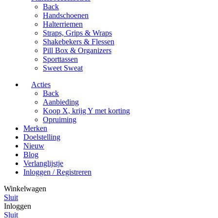
Back
Handschoenen
Halterriemen
Straps, Grips & Wraps
Shakebekers & Flessen
Pill Box & Organizers
Sporttassen
Sweet Sweat
Acties
Back
Aanbieding
Koop X, krijg Y met korting
Opruiming
Merken
Doelstelling
Nieuw
Blog
Verlanglijstje
Inloggen / Registreren
Winkelwagen
Sluit
Inloggen
Sluit