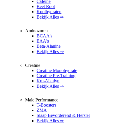
Cafeïne
Beet Root
Koolhydraten
Bekijk Alles ⇒
Aminozuren
BCAA's
EAA's
Beta-Alanine
Bekijk Alles ⇒
Creatine
Creatine Monohydrate
Creatine Pre-Training
Kre-Alkalyn
Bekijk Alles ⇒
Male Performance
T-Boosters
ZMA
Slaap Bevorderend & Herstel
Bekijk Alles ⇒