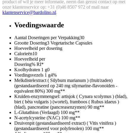
product of wil je meer informatie, neem dan gerust contact op met
onze klantenservice op: +31 (0)46 8507 972 of mail naar
klantenservice@bardolino.nl
.
Voedingswaarde
Aantal Doseringen per Verpakking
30
Grootte Dosering
3 Vegetarische Capsules
Hoeveelheid per dosering
Calorieën
10
Hoeveelheid per
Dosering
% RI*
Koolhydraten
1 g
0
Voedingsvezels
1 g
4%
Melkdistelextract ( Silybum marianum ) (fruit/zaden)
(gestandaardiseerd op 240 mg silymarine-flavonoïden -
equivalent 80%)
300 mg
**
Kruiden-enzymmengsel: artisjok ( Cynara scolymus ) (blad),
biet ( bèta vulgaris ) (wortel), framboos ( Rubus idaeus )
(blad), pancreatine (pancreasenzymen)
90 mg
**
L-Glutathion (Verlaagd)
100 mg
**
N-acetylcysteïne (NAC)
100 mg
**
Druivenpit (gestandaardiseerd extract) ( Vitis vinifera )
(gestandaardiseerd voor polyfenolen)
100 mg
**