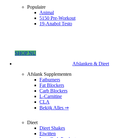
Populaire
Animal
5150 Pre-Workout
19-Anabol Testo
SHOP NU
Afslanken & Dieet
Afslank Supplementen
Fatburners
Fat Blockers
Carb Blockers
L-Carnitine
CLA
Bekijk Alles ⇒
Dieet
Dieet Shakes
Eiwitten