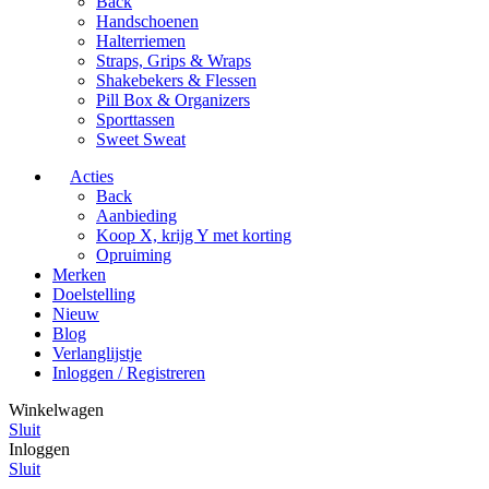
Back
Handschoenen
Halterriemen
Straps, Grips & Wraps
Shakebekers & Flessen
Pill Box & Organizers
Sporttassen
Sweet Sweat
Acties
Back
Aanbieding
Koop X, krijg Y met korting
Opruiming
Merken
Doelstelling
Nieuw
Blog
Verlanglijstje
Inloggen / Registreren
Winkelwagen
Sluit
Inloggen
Sluit