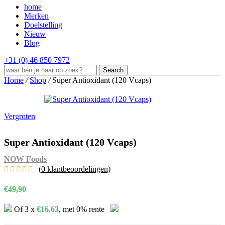
home
Merken
Doelstelling
Nieuw
Blog
+31 (0) 46 850 7972
Search
Home
/
Shop
/
Super Antioxidant (120 Vcaps)
Vergroten
Super Antioxidant (120 Vcaps)
NOW Foods
(
0
klantbeoordelingen)
€
49,90
Of 3 x
€
16,63
, met 0% rente