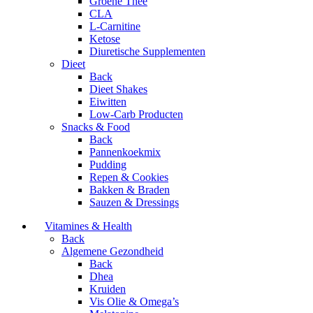
Groene Thee
CLA
L-Carnitine
Ketose
Diuretische Supplementen
Dieet
Back
Dieet Shakes
Eiwitten
Low-Carb Producten
Snacks & Food
Back
Pannenkoekmix
Pudding
Repen & Cookies
Bakken & Braden
Sauzen & Dressings
Vitamines & Health
Back
Algemene Gezondheid
Back
Dhea
Kruiden
Vis Olie & Omega’s