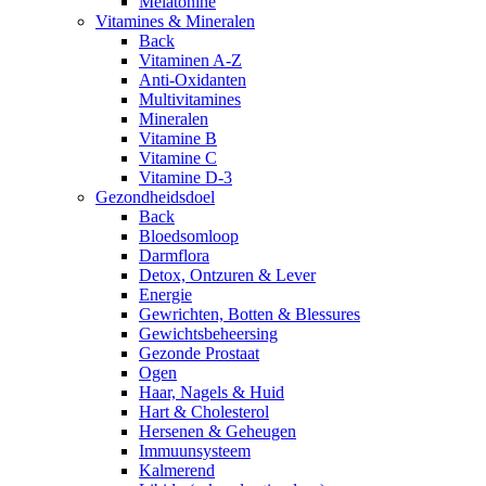
Melatonine
Vitamines & Mineralen
Back
Vitaminen A-Z
Anti-Oxidanten
Multivitamines
Mineralen
Vitamine B
Vitamine C
Vitamine D-3
Gezondheidsdoel
Back
Bloedsomloop
Darmflora
Detox, Ontzuren & Lever
Energie
Gewrichten, Botten & Blessures
Gewichtsbeheersing
Gezonde Prostaat
Ogen
Haar, Nagels & Huid
Hart & Cholesterol
Hersenen & Geheugen
Immuunsysteem
Kalmerend