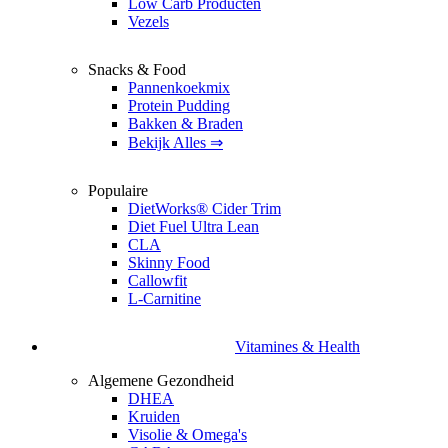
Low Carb Producten
Vezels
Snacks & Food
Pannenkoekmix
Protein Pudding
Bakken & Braden
Bekijk Alles ⇒
Populaire
DietWorks® Cider Trim
Diet Fuel Ultra Lean
CLA
Skinny Food
Callowfit
L-Carnitine
Vitamines & Health
Algemene Gezondheid
DHEA
Kruiden
Visolie & Omega's