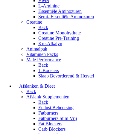
HMB
L-Arginine
Essentiële Aminozuren
Semi- Essentiële Aminozuren
Creatine
Back
Creatine Monohydrate
Creatine Pre-Training
Kre-Alkalyn
Animalpak
Vitaminen Packs
Male Performance
Back
T-Boosters
Slaap Bevorderend & Herstel
Afslanken & Dieet
Back
Afslank Supplementen
Back
Eetlust Beheersing
Fatburners
Fatburners Stim-Vrij
Fat Blockers
Carb Blockers