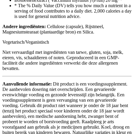
Bosbessenextract ( Vaccinium myrtillus ) (Fruit)
20 mg
**
* The % Daily Value (DV) tells you how much a nutrient in a
serving of food contributes to a daily diet. 2,000 calories a day
is used for general nutrition advice.
Andere ingrediënten:
Cellulose (capsule), Rijstmeel,
Magnesiumstearaat (plantaardige bron) en Silica.
Vegetarisch/Veganistisch
Niet vervaardigd met ingrediënten van tarwe, gluten, soja, melk,
eieren, vis, schaaldieren of noten. Geproduceerd in een GMP-
faciliteit die andere ingrediënten verwerkt die deze allergenen
bevatten.
Aanvullende informatie:
Dit product is een voedingssupplement.
De aanbevolen dosering niet overschrijden. Een gevarieerde
evenwichtige voeding en gezonde levensstijl zijn belangrijk. Een
voedingssupplement is geen vervanging van een gevarieerde
voeding. Gebruik dit product niet wanneer je onder de 18 jaar bent
(tenzij het product speciaal voor kinderen onder de 18 jaar wordt
aanbevolen), een medische aandoening hebt, zwanger bent of
probeert te worden of borstvoeding geeft. Raadpleeg je arts
voorafgaand aan gebruik als je medicijnen gebruikt. Koel, droog en
buiten bereik van kinderen bewaren. Natuurlijke variaties in kleur en