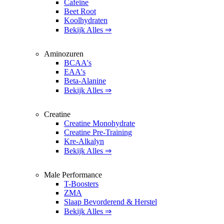
Cafeïne
Beet Root
Koolhydraten
Bekijk Alles ⇒
Aminozuren
BCAA's
EAA's
Beta-Alanine
Bekijk Alles ⇒
Creatine
Creatine Monohydrate
Creatine Pre-Training
Kre-Alkalyn
Bekijk Alles ⇒
Male Performance
T-Boosters
ZMA
Slaap Bevorderend & Herstel
Bekijk Alles ⇒