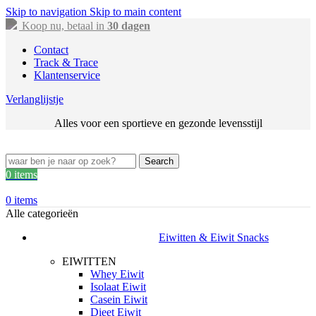
Skip to navigation
Skip to main content
Koop nu, betaal in
30 dagen
Contact
Track & Trace
Klantenservice
Verlanglijstje
Alles voor een sportieve en gezonde levensstijl
Search
0
items
0
items
Alle categorieën
Eiwitten & Eiwit Snacks
EIWITTEN
Whey Eiwit
Isolaat Eiwit
Casein Eiwit
Dieet Eiwit