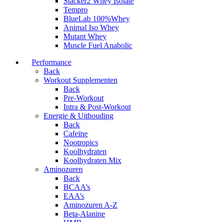
Stacker2 Whey Isolate
Tempro
BlueLab 100%Whey
Animal Iso Whey
Mutant Whey
Muscle Fuel Anabolic
Performance
Back
Workout Supplementen
Back
Pre-Workout
Intra & Post-Workout
Energie & Uithouding
Back
Cafeïne
Nootropics
Koolhydraten
Koolhydraten Mix
Aminozuren
Back
BCAA’s
EAA’s
Aminozuren A-Z
Beta-Alanine