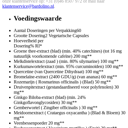
onze klantenservice op: +31 (0)46 8507 972 of mail naar
klantenservice@bardolino.nl
.
Voedingswaarde
Aantal Doseringen per Verpakking
60
Grootte Dosering
2 Vegetarische Capsules
Hoeveelheid per
Dosering
% RI*
Groene thee-extract (blad) (min. 40% catechines) (tot 16 mg
natuurlijk voorkomende cafeïne)
200 mg
**
Melkdistelextract (zaad ) (min. 80% silymarine)
100 mg
**
Kurkumawortelextract (min. 95% curcuminoïden)
100 mg
**
Quercetine (van Quercetine Dihydraat)
100 mg
**
Bromelaïne-extract (2400 GDU/g) (van ananas)
60 mg
**
Rozemarijn ( Rosmarinus officinalis ) (Blad)
50 mg
**
Druivenpitextract (gestandaardiseerd voor polyfenolen)
30
mg
**
Ginkgo Biloba-extract (blad) (min. 24%
Ginkgoflavonglycosiden)
30 mg
**
Gemberwortel ( Zingiber officinalis )
30 mg
**
Meidoornextract ( Crataegus oxyacantha ) (Blad & Bloem)
30
mg
**
Veenbessenpoeder
20 mg
**