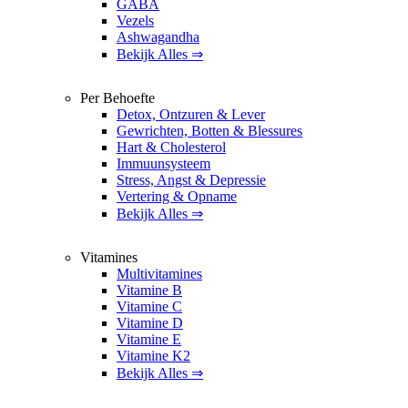
GABA
Vezels
Ashwagandha
Bekijk Alles ⇒
Per Behoefte
Detox, Ontzuren & Lever
Gewrichten, Botten & Blessures
Hart & Cholesterol
Immuunsysteem
Stress, Angst & Depressie
Vertering & Opname
Bekijk Alles ⇒
Vitamines
Multivitamines
Vitamine B
Vitamine C
Vitamine D
Vitamine E
Vitamine K2
Bekijk Alles ⇒