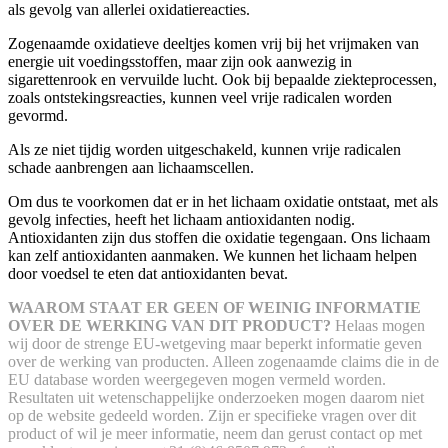
als gevolg van allerlei oxidatiereacties.
Zogenaamde oxidatieve deeltjes komen vrij bij het vrijmaken van
energie uit voedingsstoffen, maar zijn ook aanwezig in
sigarettenrook en vervuilde lucht. Ook bij bepaalde ziekteprocessen,
zoals ontstekingsreacties, kunnen veel vrije radicalen worden
gevormd.
Als ze niet tijdig worden uitgeschakeld, kunnen vrije radicalen
schade aanbrengen aan lichaamscellen.
Om dus te voorkomen dat er in het lichaam oxidatie ontstaat, met als
gevolg infecties, heeft het lichaam antioxidanten nodig.
Antioxidanten zijn dus stoffen die oxidatie tegengaan. Ons lichaam
kan zelf antioxidanten aanmaken. We kunnen het lichaam helpen
door voedsel te eten dat antioxidanten bevat.
WAAROM STAAT ER GEEN OF WEINIG INFORMATIE
OVER DE WERKING VAN DIT PRODUCT?
Helaas mogen
wij door de strenge EU-wetgeving maar beperkt informatie geven
over de werking van producten. Alleen zogenaamde claims die in de
EU database worden weergegeven mogen vermeld worden.
Resultaten uit wetenschappelijke onderzoeken mogen daarom niet
op de website gedeeld worden.
Zijn er specifieke vragen over dit
product of wil je meer informatie, neem dan gerust contact op met