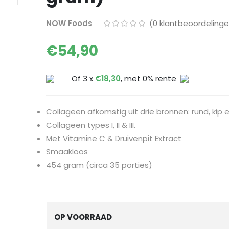
NOW Foods
(
0
klantbeoordelinge
€
54,90
Of 3 x
€
18,30
, met 0% rente
Collageen afkomstig uit drie bronnen: rund, kip en
Collageen types I, II & III.
Met Vitamine C & Druivenpit Extract
Smaakloos
454 gram (circa 35 porties)
OP VOORRAAD