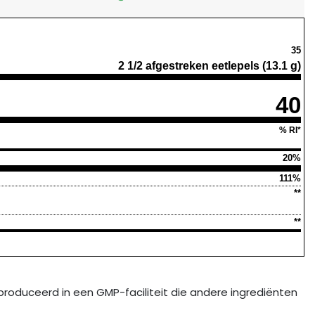
35
2 1/2 afgestreken eetlepels (13.1 g)
40
% RI*
20%
111%
**
**
eproduceerd in een GMP-faciliteit die andere ingrediënten