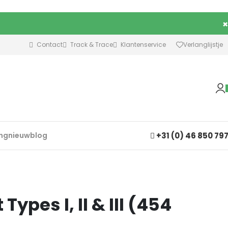
×
Contact
Track & Trace
Klantenservice
Verlanglijstje
+31 (0) 46 850 79
ing
nieuw
blog
Types I, II & III (454