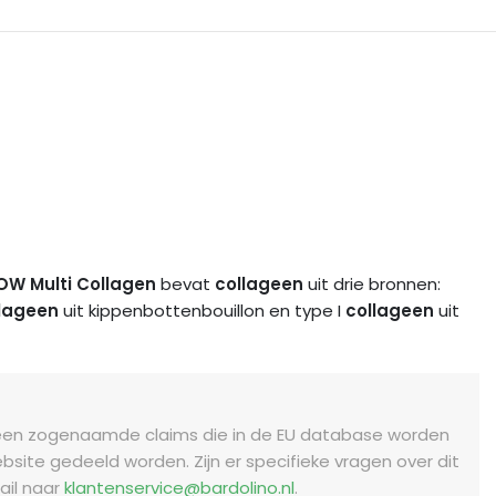
OW Multi Collagen
bevat
collageen
uit drie bronnen:
lageen
uit kippenbottenbouillon en type I
collageen
uit
leen zogenaamde claims die in de EU database worden
bsite gedeeld worden.
Zijn er specifieke vragen over dit
ail naar
klantenservice@bardolino.nl
.