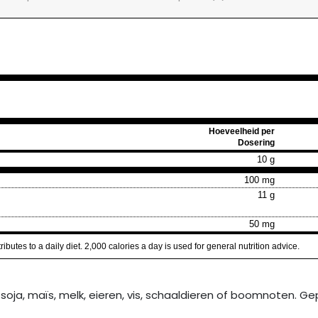
Hoeveelheid per
Dosering
10 g
100 mg
11 g
50 mg
butes to a daily diet. 2,000 calories a day is used for general nutrition advice.
 soja, maïs, melk, eieren, vis, schaaldieren of boomnoten. G