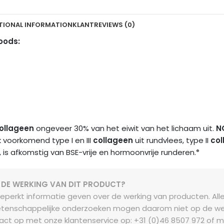
TIONAL INFORMATION
KLANTREVIEWS (0)
Foods:
ollageen
ongeveer 30% van het eiwit van het lichaam uit.
N
k voorkomend type I en III
collageen
uit rundvlees, type II
col
, is afkomstig van BSE-vrije en hormoonvrije runderen.
®
 DE WERKING VAN DIT PRODUCT?
eperkt informatie geven over de werking van producten. Al
tenschappelijke onderzoeken mogen daarom niet op de we
act op met onze klantenservice op: +31 (0)46 8507 972 of m