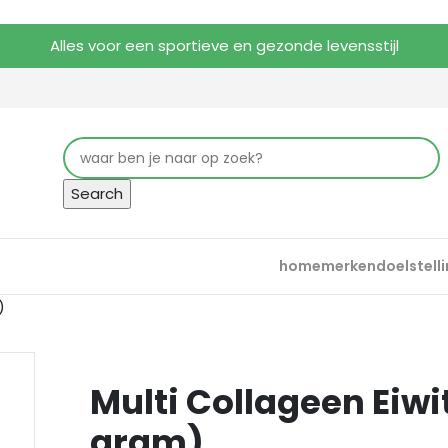
Alles voor een sportieve en gezonde levensstijl
Search
home
merken
doelstell
)
Multi Collageen Eiwit 
gram)