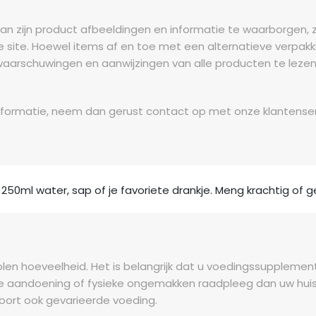
n zijn product afbeeldingen en informatie te waarborgen, zi
 site. Hoewel items af en toe met een alternatieve verpakki
waarschuwingen en aanwijzingen van alle producten te lezen 
r informatie, neem dan gerust contact op met onze klantenser
a 250ml water, sap of je favoriete drankje. Meng krachtig of g
olen hoeveelheid. Het is belangrijk dat u voedingssuppleme
e aandoening of fysieke ongemakken raadpleeg dan uw huis
hoort ook gevarieerde voeding.