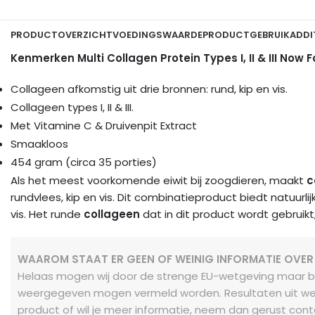
PRODUCTOVERZICHT
VOEDINGSWAARDE
PRODUCTGEBRUIK
ADDI
Kenmerken Multi Collagen Protein Types I, II & III Now 
Collageen afkomstig uit drie bronnen: rund, kip en vis.
Collageen types I, II & III.
Met Vitamine C & Druivenpit Extract
Smaakloos
454 gram (circa 35 porties)
Als het meest voorkomende eiwit bij zoogdieren, maakt
c
rundvlees, kip en vis. Dit combinatieproduct biedt natuurlij
vis. Het runde
collageen
dat in dit product wordt gebruikt
WAAROM STAAT ER GEEN OF WEINIG INFORMATIE OVER
Helaas mogen wij door de strenge EU-wetgeving maar b
weergegeven mogen vermeld worden. Resultaten uit we
product of wil je meer informatie, neem dan gerust cont