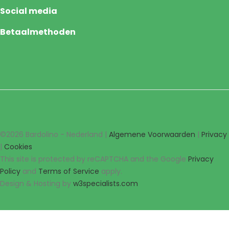
Social media
Betaalmethoden
©2026 Bardolino - Nederland |
Algemene Voorwaarden
|
Privacy
|
Cookies
This site is protected by reCAPTCHA and the Google
Privacy
Policy
and
Terms of Service
apply.
Design & Hosting by
w3specialists.com