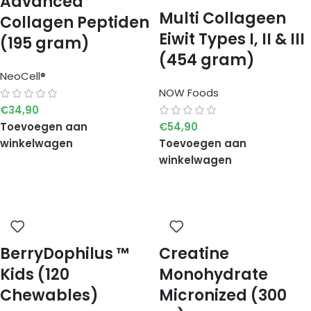
Advanced
Multi Collageen
Collagen Peptiden
Eiwit Types I, II & III
(195 gram)
(454 gram)
NeoCell®
NOW Foods
€
34,90
Toevoegen aan
€
54,90
winkelwagen
Toevoegen aan
winkelwagen
BerryDophilus ™
Creatine
Kids (120
Monohydrate
Chewables)
Micronized (300