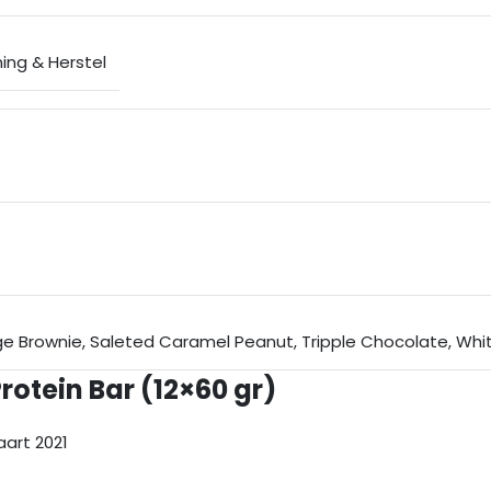
ning & Herstel
ge Brownie
,
Saleted Caramel Peanut
,
Tripple Chocolate
,
Whit
otein Bar (12×60 gr)
aart 2021