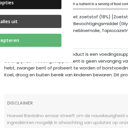
opties
* The % Daily Value (DV) tells you how much a nutrient in a serving of food contri
Ingrediënten:
Melkchocolade met zoetstof (18%) [Zoetstof
alles uit
Soja-eiwit), Collageenpeptiden, Bevochtigingsmiddel (Glyc
Cacaopoeder, Cacaoboter, Zonnebloemolie, Tapiocazetmeel
cepteren
Aanvullende informatie:
Dit product is een voedingssupp
belangrijk. Een voedingssupplement is geen vervanging va
hebt, zwanger bent of probeert te worden of borstvoeding
Koel, droog en buiten bereik van kinderen bewaren. Dit pr
DISCLAIMER
Hoewel Bardolino ernaar streeft om de nauwkeurigheid va
ingrediënten mogelijk in afwachting van updates op onze