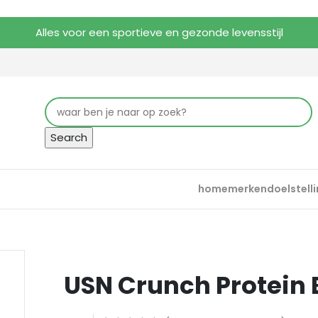
Alles voor een sportieve en gezonde levensstijl
Search
home
merken
doelstell
USN Crunch Protein 