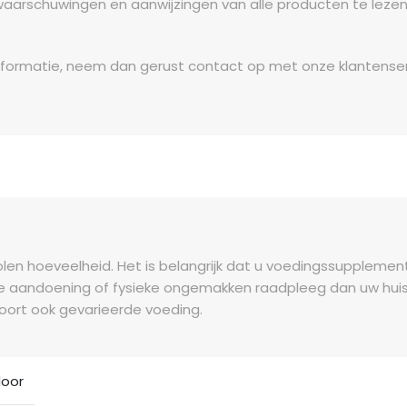
waarschuwingen en aanwijzingen van alle producten te lezen 
r informatie, neem dan gerust contact op met onze klantenser
olen hoeveelheid. Het is belangrijk dat u voedingssuppleme
e aandoening of fysieke ongemakken raadpleeg dan uw huis
hoort ook gevarieerde voeding.
oor