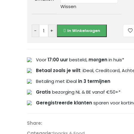
Wissen
-
+
In Winkelwagen
Voor
17:00 uur
besteld,
morgen
in huis*
Betaal zoals je wilt
: iDeal, Creditcard, Acht
Betaling met iDeal
in 3 termijnen
Gratis
bezorging NL & BE vanaf €50+*
Geregistreerde klanten
sparen voor kortin
Share:
Categorie:
Snacks & Food