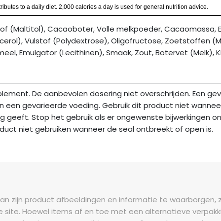
butes to a daily diet. 2,000 calories a day is used for general nutrition advice.
 (Maltitol), Cacaoboter, Volle melkpoeder, Cacaomassa, Em
erol), Vulstof (Polydextrose), Oligofructose, Zoetstoffen (M
, Emulgator (Lecithinen), Smaak, Zout, Botervet (Melk), K
lement. De aanbevolen dosering niet overschrijden. Een gev
n een gevarieerde voeding. Gebruik dit product niet wannee
 geeft. Stop het gebruik als er ongewenste bijwerkingen on
oduct niet gebruiken wanneer de seal ontbreekt of open is.
n zijn product afbeeldingen en informatie te waarborgen, zi
 site. Hoewel items af en toe met een alternatieve verpakki