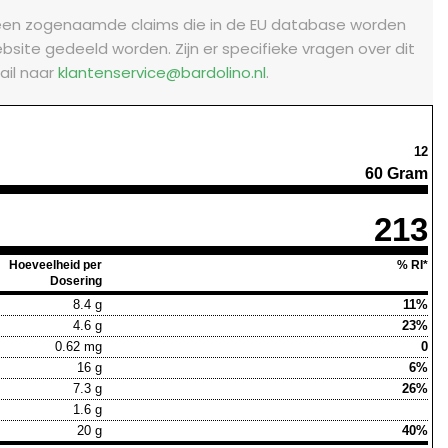
leen zogenaamde claims die in de EU database worden
bsite gedeeld worden.
Zijn er specifieke vragen over dit
ail naar
klantenservice@bardolino.nl
.
12
60 Gram
213
Hoeveelheid per
% RI*
Dosering
8.4 g
11%
4.6 g
23%
0.62 mg
0
16 g
6%
7.3 g
26%
1.6 g
20 g
40%