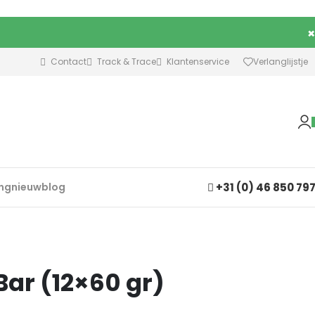
×
Contact
Track & Trace
Klantenservice
Verlanglijstje
+31 (0) 46 850 79
ing
nieuw
blog
Bar (12×60 gr)