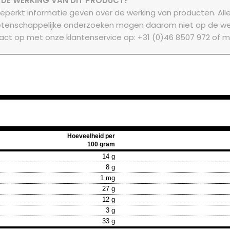
 DE WERKING VAN DIT PRODUCT?
eperkt informatie geven over de werking van producten. Al
tenschappelijke onderzoeken mogen daarom niet op de we
act op met onze klantenservice op: +31 (0)46 8507 972 of m
Hoeveelheid per
100 gram
14 g
8 g
1 mg
27 g
12 g
3 g
33 g