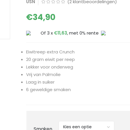
USN
(
2
klantbeoordelingen)
€
34,90
Of 3 x
€
11,63
, met 0% rente
Eiwitreep extra Crunch
20 gram eiwit per reep
Lekker voor onderweg
Vrij van Palmolie
Laag in suiker
6 geweldige smaken
Smaken