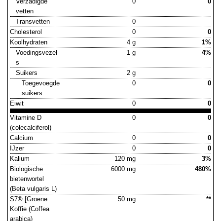
Verzadigde
0
0
vetten
Transvetten
0
Cholesterol
0
0
Koolhydraten
4 g
1%
Voedingsvezel
1 g
4%
s
Suikers
2 g
Toegevoegde
0
0
suikers
Eiwit
0
0
Vitamine D
0
0
(colecalciferol)
Calcium
0
0
IJzer
0
0
Kalium
120 mg
3%
Biologische
6000 mg
480%
bietenwortel
(Beta vulgaris L)
S7® [Groene
50 mg
**
Koffie (Coffea
arabica)