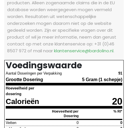
producten. Alleen zogenaamde claims die in de EU
database worden weergegeven mogen vermeld
worden. Resultaten uit wetenschappelijke
onderzoeken mogen daarom niet op de website
gedeeld worden.
Zijn er specifieke vragen over dit
product of wil je meer informatie, neem dan gerust
contact op met onze klantenservice op: +31 (0)46
8507 972 of mail naar
klantenservice@bardolino.nl
.
Voedingswaarde
Aantal Doseringen per Verpakking
91
Grootte Dosering
5 Gram (1 schepje)
Hoeveelheid per
dosering
20
Calorieën
Hoeveelheid per
% RI*
Dosering
Vetten
0
0