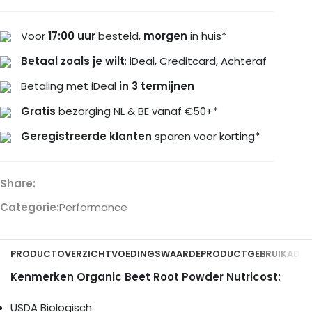
Voor
17:00 uur
besteld,
morgen
in huis*
Betaal zoals je wilt
: iDeal, Creditcard, Achteraf
Betaling met iDeal
in 3 termijnen
Gratis
bezorging NL & BE vanaf €50+*
Geregistreerde klanten
sparen voor korting*
Share:
Categorie:
Performance
PRODUCTOVERZICHT
VOEDINGSWAARDE
PRODUCTGEBRUIK
ADDI
Kenmerken Organic Beet Root Powder Nutricost:
USDA Biologisch