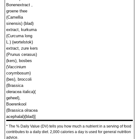
Bonenextract ,
groene thee
(Camellia
sinensis) (blad)
extract, kurkuma
(Curcuma long
L.) (wortelstok)
extract, zure kers
(Prunus cerasus)
(kers), bosbes
(Vaccinium
corymbosum)
(bes), broccoli
(Brassica
oleracea italica)(
geheel),
Boerenkool
(Brassica olracea
acephalal)(blad)]
* The % Daily Value (DV) tells you how much a nutrient in a serving of food
contributes to a daily diet. 2,000 calories a day is used for general nutrition
advice.