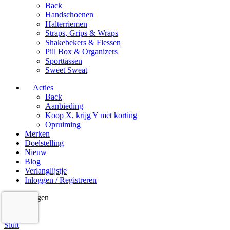
Back
Handschoenen
Halterriemen
Straps, Grips & Wraps
Shakebekers & Flessen
Pill Box & Organizers
Sporttassen
Sweet Sweat
Acties
Back
Aanbieding
Koop X, krijg Y met korting
Opruiming
Merken
Doelstelling
Nieuw
Blog
Verlanglijstje
Inloggen / Registreren
Winkelwagen
Sluit
Inloggen
Sluit