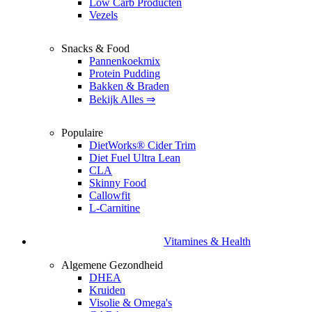
Low Carb Producten
Vezels
Snacks & Food
Pannenkoekmix
Protein Pudding
Bakken & Braden
Bekijk Alles ⇒
Populaire
DietWorks® Cider Trim
Diet Fuel Ultra Lean
CLA
Skinny Food
Callowfit
L-Carnitine
Vitamines & Health
Algemene Gezondheid
DHEA
Kruiden
Visolie & Omega's