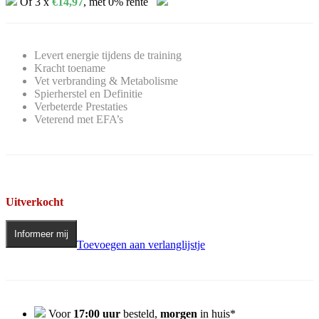
Of 3 x
€
14,97
, met 0% rente
Levert energie tijdens de training
Kracht toename
Vet verbranding & Metabolisme
Spierherstel en Definitie
Verbeterde Prestaties
Veterend met EFA’s
Uitverkocht
Informeer mij
Toevoegen aan verlanglijstje
Voor
17:00 uur
besteld,
morgen
in huis*