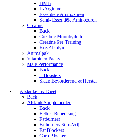
HMB
L-Arginine
Essentiële Aminozuren
Semi- Essentiële Aminozuren
Creatine
Back
Creatine Monohydrate
Creatine Pre-Training
Kre-Alkalyn
Animalpak
Vitaminen Packs
Male Performance
Back
T-Boosters
Slaap Bevorderend & Herstel
Afslanken & Dieet
Back
Afslank Supplementen
Back
Eetlust Beheersing
Fatburners
Fatburners Stim-Vrij
Fat Blockers
Carb Blockers