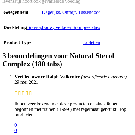
levensstijl hoort ook gevarieerde voeding.
Gelegenheid
Dagelijks
,
Ontbijt
,
Tussendoor
Doelstelling
Spieropbouw
,
Verbeter Sportprestaties
Product Type
Tabletten
3 beoordelingen voor
Natural Sterol
Complex (180 tabs)
Verified owner
Ralph Valkenier
(geverifieerde eigenaar)
–
29 mei 2021
Ik ben zeer bekend met deze producten en sinds ik ben
begonnen met trainen ( 1999 ) met regelmaat gebruikt. Top
producten.
0
0