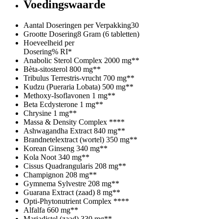
Voedingswaarde
Aantal Doseringen per Verpakking
30
Grootte Dosering
8 Gram (6 tabletten)
Hoeveelheid per
Dosering
% RI*
Anabolic Sterol Complex
2000 mg
**
Bèta-sitosterol
800 mg
**
Tribulus Terrestris-vrucht
700 mg
**
Kudzu (Pueraria Lobata)
500 mg
**
Methoxy-Isoflavonen
1 mg
**
Beta Ecdysterone
1 mg
**
Chrysine
1 mg
**
Massa & Density Complex
**
**
Ashwagandha Extract
840 mg
**
Brandnetelextract (wortel)
350 mg
**
Korean Ginseng
340 mg
**
Kola Noot
340 mg
**
Cissus Quadrangularis
208 mg
**
Champignon
208 mg
**
Gymnema Sylvestre
208 mg
**
Guarana Extract (zaad)
8 mg
**
Opti-Phytonutrient Complex
**
**
Alfalfa
660 mg
**
Mariadistel (zaad)
330 mg
**