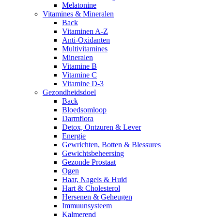
Melatonine
Vitamines & Mineralen
Back
Vitaminen A-Z
Anti-Oxidanten
Multivitamines
Mineralen
Vitamine B
Vitamine C
Vitamine D-3
Gezondheidsdoel
Back
Bloedsomloop
Darmflora
Detox, Ontzuren & Lever
Energie
Gewrichten, Botten & Blessures
Gewichtsbeheersing
Gezonde Prostaat
Ogen
Haar, Nagels & Huid
Hart & Cholesterol
Hersenen & Geheugen
Immuunsysteem
Kalmerend