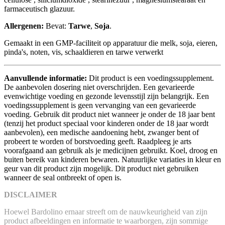
farmaceutisch glazuur.
Allergenen:
Bevat:
Tarwe
,
Soja
.
Gemaakt in een GMP-faciliteit op apparatuur die melk, soja, eieren,
pinda's, noten, vis, schaaldieren en tarwe verwerkt
Aanvullende informatie:
Dit product is een voedingssupplement.
De aanbevolen dosering niet overschrijden. Een gevarieerde
evenwichtige voeding en gezonde levensstijl zijn belangrijk. Een
voedingssupplement is geen vervanging van een gevarieerde
voeding. Gebruik dit product niet wanneer je onder de 18 jaar bent
(tenzij het product speciaal voor kinderen onder de 18 jaar wordt
aanbevolen), een medische aandoening hebt, zwanger bent of
probeert te worden of borstvoeding geeft. Raadpleeg je arts
voorafgaand aan gebruik als je medicijnen gebruikt. Koel, droog en
buiten bereik van kinderen bewaren. Natuurlijke variaties in kleur en
geur van dit product zijn mogelijk. Dit product niet gebruiken
wanneer de seal ontbreekt of open is.
DISCLAIMER
Hoewel Bardolino ernaar streeft om de nauwkeurigheid van zijn
product afbeeldingen en informatie te waarborgen, zijn sommige