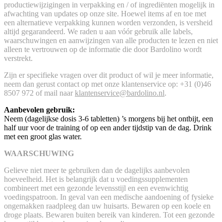
productiewijzigingen in verpakking en / of ingrediënten mogelijk in
afwachting van updates op onze site. Hoewel items af en toe met
een alternatieve verpakking kunnen worden verzonden, is versheid
altijd gegarandeerd. We raden u aan vóór gebruik alle labels,
waarschuwingen en aanwijzingen van alle producten te lezen en niet
alleen te vertrouwen op de informatie die door Bardolino wordt
verstrekt.
Zijn er specifieke vragen over dit product of wil je meer informatie,
neem dan gerust contact op met onze klantenservice op: +31 (0)46
8507 972 of mail naar
klantenservice@bardolino.nl
.
Aanbevolen gebruik:
Neem (dagelijkse dosis 3-6 tabletten) ’s morgens bij het ontbijt, een
half uur voor de training of op een ander tijdstip van de dag. Drink
met een groot glas water.
WAARSCHUWING
Gelieve niet meer te gebruiken dan de dagelijks aanbevolen
hoeveelheid. Het is belangrijk dat u voedingssupplementen
combineert met een gezonde levensstijl en een evenwichtig
voedingspatroon. In geval van een medische aandoening of fysieke
ongemakken raadpleeg dan uw huisarts. Bewaren op een koele en
droge plaats. Bewaren buiten bereik van kinderen. Tot een gezonde