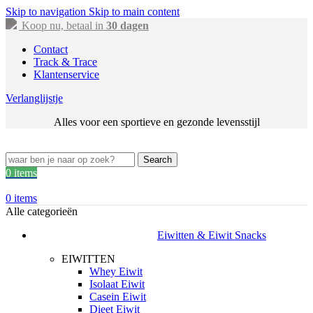
Skip to navigation
Skip to main content
Koop nu, betaal in
30 dagen
Contact
Track & Trace
Klantenservice
Verlanglijstje
Alles voor een sportieve en gezonde levensstijl
Search
0
items
0
items
Alle categorieën
Eiwitten & Eiwit Snacks
EIWITTEN
Whey Eiwit
Isolaat Eiwit
Casein Eiwit
Dieet Eiwit