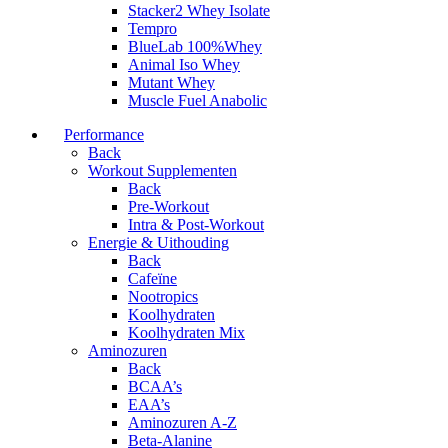
Stacker2 Whey Isolate
Tempro
BlueLab 100%Whey
Animal Iso Whey
Mutant Whey
Muscle Fuel Anabolic
Performance
Back
Workout Supplementen
Back
Pre-Workout
Intra & Post-Workout
Energie & Uithouding
Back
Cafeïne
Nootropics
Koolhydraten
Koolhydraten Mix
Aminozuren
Back
BCAA’s
EAA’s
Aminozuren A-Z
Beta-Alanine