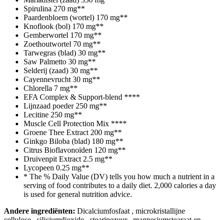
Spirulina
270 mg
**
Paardenbloem (wortel)
170 mg
**
Knoflook (bol)
170 mg
**
Gemberwortel
170 mg
**
Zoethoutwortel
70 mg
**
Tarwegras (blad)
30 mg
**
Saw Palmetto
30 mg
**
Selderij (zaad)
30 mg
**
Cayennevrucht
30 mg
**
Chlorella
7 mg
**
EFA Complex & Support-blend
**
**
Lijnzaad poeder
250 mg
**
Lecitine
250 mg
**
Muscle Cell Protection Mix
**
**
Groene Thee Extract
200 mg
**
Ginkgo Biloba (blad)
180 mg
**
Citrus Bioflavonoïden
120 mg
**
Druivenpit Extract
2.5 mg
**
Lycopeen
0.25 mg
**
* The % Daily Value (DV) tells you how much a nutrient in a
serving of food contributes to a daily diet. 2,000 calories a day
is used for general nutrition advice.
Andere ingrediënten:
Dicalciumfosfaat
, microkristallijne
cellulose
, siliciumdioxide
, stearinezuur
, magnesiumstearaat
en