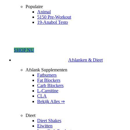
Populaire
Animal
5150 Pre-Workout
19-Anabol Testo
SHOP NU
Afslanken & Dieet
Afslank Supplementen
Fatburners
Fat Blockers
Carb Blockers
L-Carnitine
CLA
Bekijk Alles ⇒
Dieet
Dieet Shakes
Eiwitten