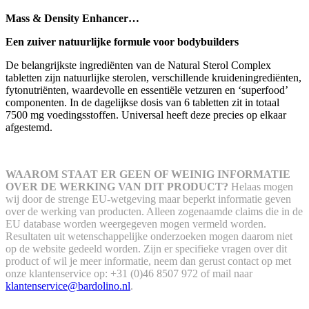
Mass & Density Enhancer…
Een zuiver natuurlijke formule voor bodybuilders
De belangrijkste ingrediënten van de Natural Sterol Complex
tabletten zijn natuurlijke sterolen, verschillende kruideningrediënten,
fytonutriënten, waardevolle en essentiële vetzuren en ‘superfood’
componenten. In de dagelijkse dosis van 6 tabletten zit in totaal
7500 mg voedingsstoffen. Universal heeft deze precies op elkaar
afgestemd.
WAAROM STAAT ER GEEN OF WEINIG INFORMATIE
OVER DE WERKING VAN DIT PRODUCT?
Helaas mogen
wij door de strenge EU-wetgeving maar beperkt informatie geven
over de werking van producten. Alleen zogenaamde claims die in de
EU database worden weergegeven mogen vermeld worden.
Resultaten uit wetenschappelijke onderzoeken mogen daarom niet
op de website gedeeld worden.
Zijn er specifieke vragen over dit
product of wil je meer informatie, neem dan gerust contact op met
onze klantenservice op: +31 (0)46 8507 972 of mail naar
klantenservice@bardolino.nl
.