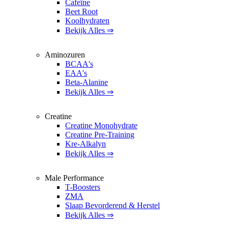
Cafeïne
Beet Root
Koolhydraten
Bekijk Alles ⇒
Aminozuren
BCAA's
EAA's
Beta-Alanine
Bekijk Alles ⇒
Creatine
Creatine Monohydrate
Creatine Pre-Training
Kre-Alkalyn
Bekijk Alles ⇒
Male Performance
T-Boosters
ZMA
Slaap Bevorderend & Herstel
Bekijk Alles ⇒