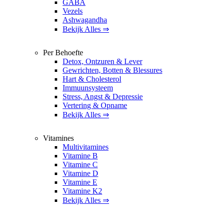
GABA
Vezels
Ashwagandha
Bekijk Alles ⇒
Per Behoefte
Detox, Ontzuren & Lever
Gewrichten, Botten & Blessures
Hart & Cholesterol
Immuunsysteem
Stress, Angst & Depressie
Vertering & Opname
Bekijk Alles ⇒
Vitamines
Multivitamines
Vitamine B
Vitamine C
Vitamine D
Vitamine E
Vitamine K2
Bekijk Alles ⇒