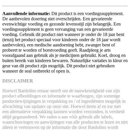
Aanvullende informatie:
Dit product is een voedingssupplement.
De aanbevolen dosering niet overschrijden. Een gevarieerde
evenwichtige voeding en gezonde levensstijl zijn belangrijk. Een
voedingssupplement is geen vervanging van een gevarieerde
voeding. Gebruik dit product niet wanneer je onder de 18 jaar bent
(tenzij het product speciaal voor kinderen onder de 18 jaar wordt
aanbevolen), een medische aandoening hebt, zwanger bent of
probeert te worden of borstvoeding geeft. Raadpleeg je arts
voorafgaand aan gebruik als je medicijnen gebruikt. Koel, droog en
buiten bereik van kinderen bewaren. Natuurlijke variaties in kleur en
geur van dit product zijn mogelijk. Dit product niet gebruiken
wanneer de seal ontbreekt of open is.
DISCLAIMER
Hoewel Bardolino ernaar streeft om de nauwkeurigheid van zijn
product afbeeldingen en informatie te waarborgen, zijn sommige
productiewijzigingen in verpakking en / of ingrediënten mogelijk in
afwachting van updates op onze site. Hoewel items af en toe met
een alternatieve verpakking kunnen worden verzonden, is versheid
altijd gegarandeerd. We raden u aan vóór gebruik alle labels,
waarschuwingen en aanwijzingen van alle producten te lezen en niet
alleen te vertrouwen op de informatie die door Bardolino wordt