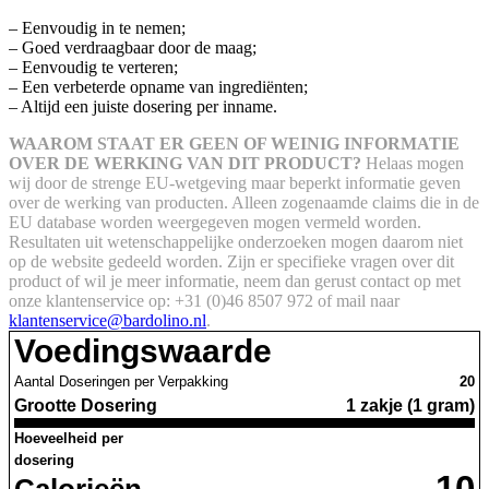
– Eenvoudig in te nemen;
– Goed verdraagbaar door de maag;
– Eenvoudig te verteren;
– Een verbeterde opname van ingrediënten;
– Altijd een juiste dosering per inname.
WAAROM STAAT ER GEEN OF WEINIG INFORMATIE
OVER DE WERKING VAN DIT PRODUCT?
Helaas mogen
wij door de strenge EU-wetgeving maar beperkt informatie geven
over de werking van producten. Alleen zogenaamde claims die in de
EU database worden weergegeven mogen vermeld worden.
Resultaten uit wetenschappelijke onderzoeken mogen daarom niet
op de website gedeeld worden.
Zijn er specifieke vragen over dit
product of wil je meer informatie, neem dan gerust contact op met
onze klantenservice op: +31 (0)46 8507 972 of mail naar
klantenservice@bardolino.nl
.
Voedingswaarde
Aantal Doseringen per Verpakking
20
Grootte Dosering
1 zakje (1 gram)
Hoeveelheid per
dosering
10
Calorieën