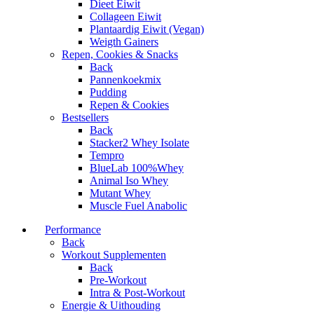
Dieet Eiwit
Collageen Eiwit
Plantaardig Eiwit (Vegan)
Weigth Gainers
Repen, Cookies & Snacks
Back
Pannenkoekmix
Pudding
Repen & Cookies
Bestsellers
Back
Stacker2 Whey Isolate
Tempro
BlueLab 100%Whey
Animal Iso Whey
Mutant Whey
Muscle Fuel Anabolic
Performance
Back
Workout Supplementen
Back
Pre-Workout
Intra & Post-Workout
Energie & Uithouding