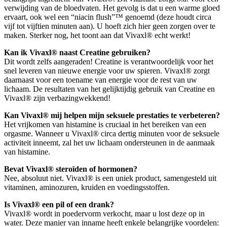
verwijding van de bloedvaten. Het gevolg is dat u een warme gloed
ervaart, ook wel een “niacin flush”™ genoemd (deze houdt circa
vijf tot vijftien minuten aan). U hoeft zich hier geen zorgen over te
maken. Sterker nog, het toont aan dat Vivaxl® echt werkt!
Kan ik Vivaxl® naast Creatine gebruiken?
Dit wordt zelfs aangeraden! Creatine is verantwoordelijk voor het
snel leveren van nieuwe energie voor uw spieren. Vivaxl® zorgt
daarnaast voor een toename van energie voor de rest van uw
lichaam. De resultaten van het gelijktijdig gebruik van Creatine en
Vivaxl® zijn verbazingwekkend!
Kan Vivaxl® mij helpen mijn seksuele prestaties te verbeteren?
Het vrijkomen van histamine is cruciaal in het bereiken van een
orgasme. Wanneer u Vivaxl® circa dertig minuten voor de seksuele
activiteit inneemt, zal het uw lichaam ondersteunen in de aanmaak
van histamine.
Bevat Vivaxl® steroïden of hormonen?
Nee, absoluut niet. Vivaxl® is een uniek product, samengesteld uit
vitaminen, aminozuren, kruiden en voedingsstoffen.
Is Vivaxl® een pil of een drank?
Vivaxl® wordt in poedervorm verkocht, maar u lost deze op in
water. Deze manier van inname heeft enkele belangrijke voordelen: