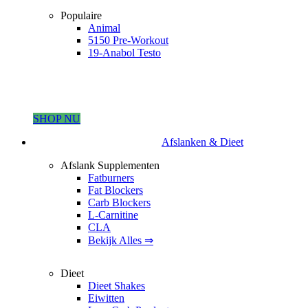
Populaire
Animal
5150 Pre-Workout
19-Anabol Testo
SHOP NU
Afslanken & Dieet
Afslank Supplementen
Fatburners
Fat Blockers
Carb Blockers
L-Carnitine
CLA
Bekijk Alles ⇒
Dieet
Dieet Shakes
Eiwitten