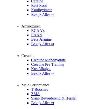
Cafeïne
Beet Root
Koolhydraten
Bekijk Alles ⇒
Aminozuren
BCAA's
EAA's
Beta-Alanine
Bekijk Alles ⇒
Creatine
Creatine Monohydrate
Creatine Pre-Training
Kre-Alkalyn
Bekijk Alles ⇒
Male Performance
T-Boosters
ZMA
Slaap Bevorderend & Herstel
Bekijk Alles ⇒