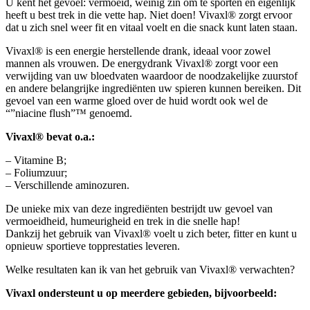
U kent het gevoel: vermoeid, weinig zin om te sporten en eigenlijk
heeft u best trek in die vette hap. Niet doen! Vivaxl® zorgt ervoor
dat u zich snel weer fit en vitaal voelt en die snack kunt laten staan.
Vivaxl® is een energie herstellende drank, ideaal voor zowel
mannen als vrouwen. De energydrank Vivaxl® zorgt voor een
verwijding van uw bloedvaten waardoor de noodzakelijke zuurstof
en andere belangrijke ingrediënten uw spieren kunnen bereiken. Dit
gevoel van een warme gloed over de huid wordt ook wel de
“”niacine flush”™ genoemd.
Vivaxl® bevat o.a.:
– Vitamine B;
– Foliumzuur;
– Verschillende aminozuren.
De unieke mix van deze ingrediënten bestrijdt uw gevoel van
vermoeidheid, humeurigheid en trek in die snelle hap!
Dankzij het gebruik van Vivaxl® voelt u zich beter, fitter en kunt u
opnieuw sportieve topprestaties leveren.
Welke resultaten kan ik van het gebruik van Vivaxl® verwachten?
Vivaxl ondersteunt u op meerdere gebieden, bijvoorbeeld: