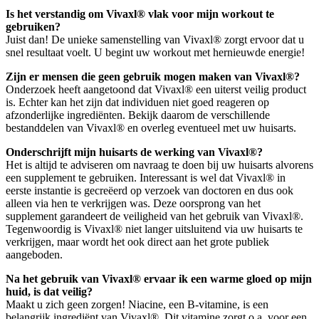
Is het verstandig om Vivaxl® vlak voor mijn workout te
gebruiken?
Juist dan! De unieke samenstelling van Vivaxl® zorgt ervoor dat u
snel resultaat voelt. U begint uw workout met hernieuwde energie!
Zijn er mensen die geen gebruik mogen maken van Vivaxl®?
Onderzoek heeft aangetoond dat Vivaxl® een uiterst veilig product
is. Echter kan het zijn dat individuen niet goed reageren op
afzonderlijke ingrediënten. Bekijk daarom de verschillende
bestanddelen van Vivaxl® en overleg eventueel met uw huisarts.
Onderschrijft mijn huisarts de werking van Vivaxl®?
Het is altijd te adviseren om navraag te doen bij uw huisarts alvorens
een supplement te gebruiken. Interessant is wel dat Vivaxl® in
eerste instantie is gecreëerd op verzoek van doctoren en dus ook
alleen via hen te verkrijgen was. Deze oorsprong van het
supplement garandeert de veiligheid van het gebruik van Vivaxl®.
Tegenwoordig is Vivaxl® niet langer uitsluitend via uw huisarts te
verkrijgen, maar wordt het ook direct aan het grote publiek
aangeboden.
Na het gebruik van Vivaxl® ervaar ik een warme gloed op mijn
huid, is dat veilig?
Maakt u zich geen zorgen! Niacine, een B-vitamine, is een
belangrijk ingrediënt van Vivaxl®. Dit vitamine zorgt o.a. voor een