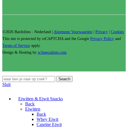
©2026 Bardolino - Nederland |
Algemene Voorwaarden
|
Privacy
|
Cookies
This site is protected by reCAPTCHA and the Google
Privacy Policy
and
Terms of Service
apply.
Design & Hosting by
w3specialists.com
Search
Sluit
Eiwitten & Eiwit Snacks
Back
Eiwitten
Back
Whey Eiwit
Caseïne Eiwit