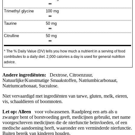
**
Trimethyl glycine
100 mg
**
Taurine
50 mg
**
Citrulline
50 mg
**
* The % Daily Value (DV) tells you how much a nutrient in a serving of food
contributes to a daily diet. 2,000 calories a day is used for general nutrition
advice.
Andere ingrediënten:
Dextrose, Citroenzuur,
Natuurlijke/Kunstmatige Smaakstoffen, Natriumbicarbonaat,
Natriumcarbonaat, Sucralose.
Niet vervaardigd met ingrediënten van tarwe, gluten, melk, eieren,
vis, schaaldieren of boomnoten.
Let op: Alleen
voor volwassenen. Raadpleeg een arts als u
zwanger bent of borstvoeding geeft, medicijnen gebruikt, met name
voorgeschreven medicijnen die de nierfunctie beïnvloeden, of een
medische aandoening heeft, waaronder een verminderde nierfunctie.
Buiten bereik van kinderen houden.