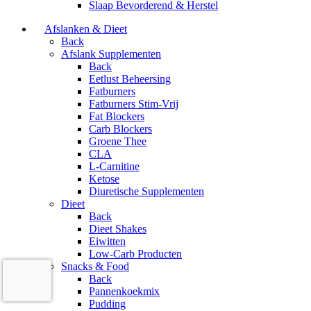
Slaap Bevorderend & Herstel
Afslanken & Dieet
Back
Afslank Supplementen
Back
Eetlust Beheersing
Fatburners
Fatburners Stim-Vrij
Fat Blockers
Carb Blockers
Groene Thee
CLA
L-Carnitine
Ketose
Diuretische Supplementen
Dieet
Back
Dieet Shakes
Eiwitten
Low-Carb Producten
Snacks & Food
Back
Pannenkoekmix
Pudding