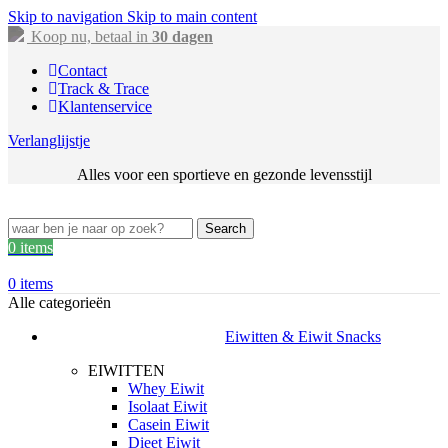
Skip to navigation
Skip to main content
Koop nu, betaal in
30 dagen
Contact
Track & Trace
Klantenservice
Verlanglijstje
Alles voor een sportieve en gezonde levensstijl
Search
0
items
0
items
Alle categorieën
Eiwitten & Eiwit Snacks
EIWITTEN
Whey Eiwit
Isolaat Eiwit
Casein Eiwit
Dieet Eiwit