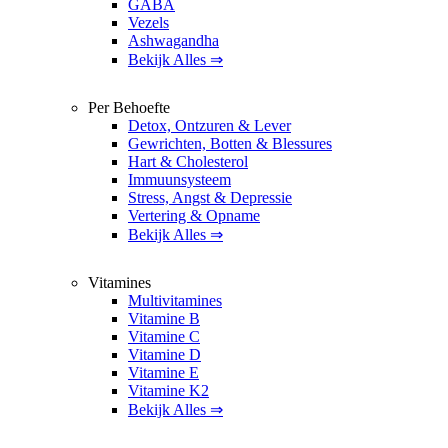
GABA
Vezels
Ashwagandha
Bekijk Alles ⇒
Per Behoefte
Detox, Ontzuren & Lever
Gewrichten, Botten & Blessures
Hart & Cholesterol
Immuunsysteem
Stress, Angst & Depressie
Vertering & Opname
Bekijk Alles ⇒
Vitamines
Multivitamines
Vitamine B
Vitamine C
Vitamine D
Vitamine E
Vitamine K2
Bekijk Alles ⇒