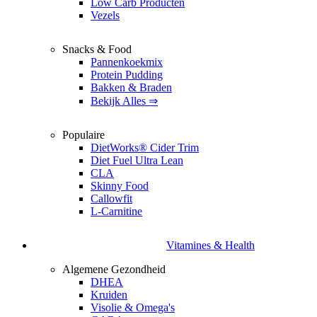
Low Carb Producten
Vezels
Snacks & Food
Pannenkoekmix
Protein Pudding
Bakken & Braden
Bekijk Alles ⇒
Populaire
DietWorks® Cider Trim
Diet Fuel Ultra Lean
CLA
Skinny Food
Callowfit
L-Carnitine
Vitamines & Health
Algemene Gezondheid
DHEA
Kruiden
Visolie & Omega's