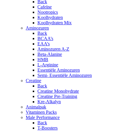
Back
Cafeïne
Nootropics
Koolhydraten
Koolhydraten Mix
Aminozuren
Back
BCAA’s
EAA’s
Aminozuren A-Z
Beta-Alanine
HMB
L-Arginine
Essentiële Aminozuren
Semi- Essentiële Aminozuren
Creatine
Back
Creatine Monohydrate
Creatine Pre-Training
Kre-Alkalyn
Animalpak
Vitaminen Packs
Male Performance
Back
T-Boosters