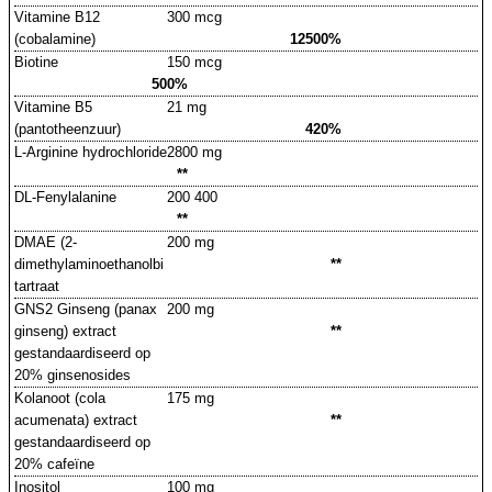
Vitamine B12
300 mcg
(cobalamine)
12500%
Biotine
150 mcg
500%
Vitamine B5
21 mg
(pantotheenzuur)
420%
L-Arginine hydrochloride
2800 mg
**
DL-Fenylalanine
200 400
**
DMAE (2-
200 mg
dimethylaminoethanolbi
**
tartraat
GNS2 Ginseng (panax
200 mg
ginseng) extract
**
gestandaardiseerd op
20% ginsenosides
Kolanoot (cola
175 mg
acumenata) extract
**
gestandaardiseerd op
20% cafeïne
Inositol
100 mg