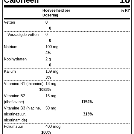
Hoeveelheid per
% RI*
Dosering
Vetten
0
0
Verzadigde vetten
0
0
Natrium
100 mg
4%
Koolhydraten
2 g
0
Kalium
139 mg
3%
Vitamine B1 (thiamine)
13 mg
1083%
Vitamine B2
15 mg
(riboflavine)
1154%
Vitamine B3 (niacine,
50 mg
nicotinezuur,
313%
nicotinamide)
Foliumzuur
400 mcg
100%