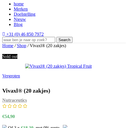
home
Merken
Doelstelling
Nieuw
Blog
+31 (0) 46 850 7972
Search
Home
/
Shop
/
Vivaxl® (20 zakjes)
Sold out
Vergroten
Vivaxl® (20 zakjes)
Nutraceutics
€
54,90
Of 3 x
€
18,30
, met 0% rente