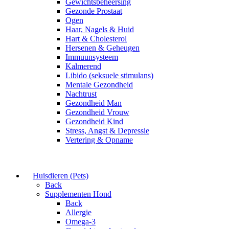
Gewichtsbeheersing
Gezonde Prostaat
Ogen
Haar, Nagels & Huid
Hart & Cholesterol
Hersenen & Geheugen
Immuunsysteem
Kalmerend
Libido (seksuele stimulans)
Mentale Gezondheid
Nachtrust
Gezondheid Man
Gezondheid Vrouw
Gezondheid Kind
Stress, Angst & Depressie
Vertering & Opname
Huisdieren (Pets)
Back
Supplementen Hond
Back
Allergie
Omega-3