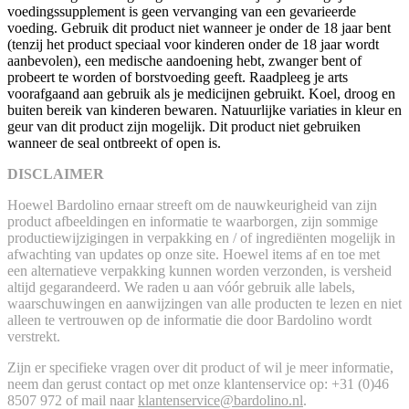
voedingssupplement is geen vervanging van een gevarieerde
voeding. Gebruik dit product niet wanneer je onder de 18 jaar bent
(tenzij het product speciaal voor kinderen onder de 18 jaar wordt
aanbevolen), een medische aandoening hebt, zwanger bent of
probeert te worden of borstvoeding geeft. Raadpleeg je arts
voorafgaand aan gebruik als je medicijnen gebruikt. Koel, droog en
buiten bereik van kinderen bewaren. Natuurlijke variaties in kleur en
geur van dit product zijn mogelijk. Dit product niet gebruiken
wanneer de seal ontbreekt of open is.
DISCLAIMER
Hoewel Bardolino ernaar streeft om de nauwkeurigheid van zijn
product afbeeldingen en informatie te waarborgen, zijn sommige
productiewijzigingen in verpakking en / of ingrediënten mogelijk in
afwachting van updates op onze site. Hoewel items af en toe met
een alternatieve verpakking kunnen worden verzonden, is versheid
altijd gegarandeerd. We raden u aan vóór gebruik alle labels,
waarschuwingen en aanwijzingen van alle producten te lezen en niet
alleen te vertrouwen op de informatie die door Bardolino wordt
verstrekt.
Zijn er specifieke vragen over dit product of wil je meer informatie,
neem dan gerust contact op met onze klantenservice op: +31 (0)46
8507 972 of mail naar
klantenservice@bardolino.nl
.