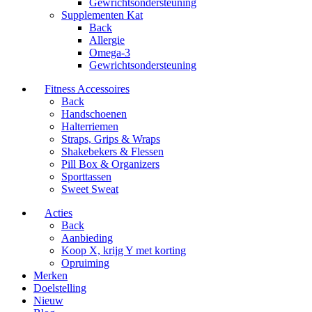
Gewrichtsondersteuning
Supplementen Kat
Back
Allergie
Omega-3
Gewrichtsondersteuning
Fitness Accessoires
Back
Handschoenen
Halterriemen
Straps, Grips & Wraps
Shakebekers & Flessen
Pill Box & Organizers
Sporttassen
Sweet Sweat
Acties
Back
Aanbieding
Koop X, krijg Y met korting
Opruiming
Merken
Doelstelling
Nieuw