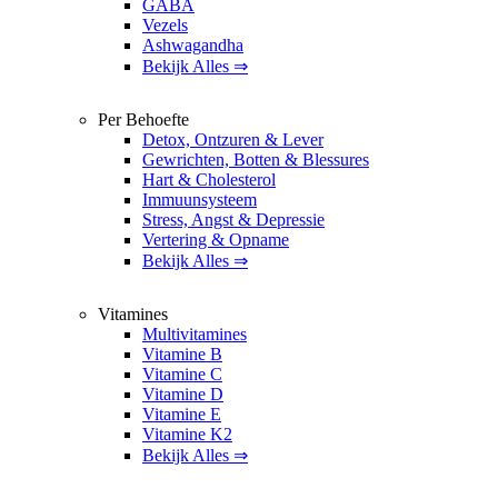
GABA
Vezels
Ashwagandha
Bekijk Alles ⇒
Per Behoefte
Detox, Ontzuren & Lever
Gewrichten, Botten & Blessures
Hart & Cholesterol
Immuunsysteem
Stress, Angst & Depressie
Vertering & Opname
Bekijk Alles ⇒
Vitamines
Multivitamines
Vitamine B
Vitamine C
Vitamine D
Vitamine E
Vitamine K2
Bekijk Alles ⇒