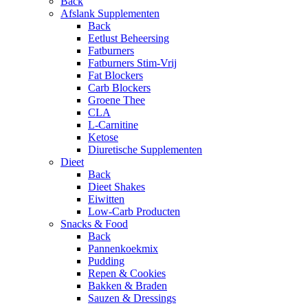
Back
Afslank Supplementen
Back
Eetlust Beheersing
Fatburners
Fatburners Stim-Vrij
Fat Blockers
Carb Blockers
Groene Thee
CLA
L-Carnitine
Ketose
Diuretische Supplementen
Dieet
Back
Dieet Shakes
Eiwitten
Low-Carb Producten
Snacks & Food
Back
Pannenkoekmix
Pudding
Repen & Cookies
Bakken & Braden
Sauzen & Dressings