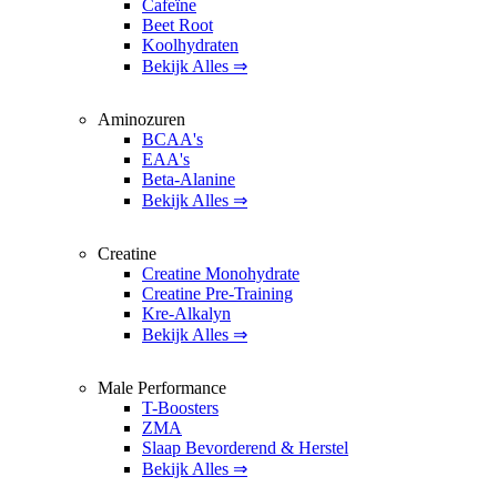
Cafeïne
Beet Root
Koolhydraten
Bekijk Alles ⇒
Aminozuren
BCAA's
EAA's
Beta-Alanine
Bekijk Alles ⇒
Creatine
Creatine Monohydrate
Creatine Pre-Training
Kre-Alkalyn
Bekijk Alles ⇒
Male Performance
T-Boosters
ZMA
Slaap Bevorderend & Herstel
Bekijk Alles ⇒