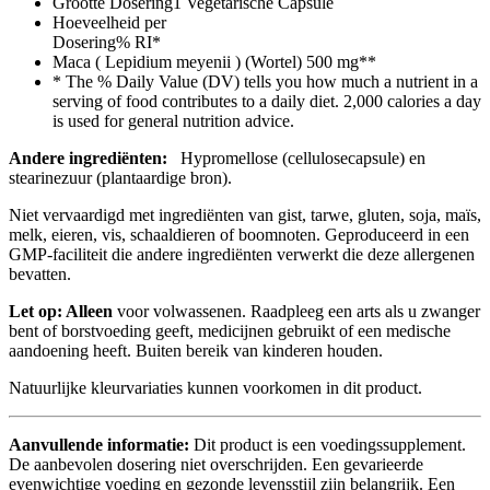
Grootte Dosering
1 Vegetarische Capsule
Hoeveelheid per
Dosering
% RI*
Maca ( Lepidium meyenii ) (Wortel)
500 mg
**
* The % Daily Value (DV) tells you how much a nutrient in a
serving of food contributes to a daily diet. 2,000 calories a day
is used for general nutrition advice.
Andere ingrediënten:
Hypromellose (cellulosecapsule) en
stearinezuur (plantaardige bron).
Niet vervaardigd met ingrediënten van gist, tarwe, gluten, soja, maïs,
melk, eieren, vis, schaaldieren of boomnoten. Geproduceerd in een
GMP-faciliteit die andere ingrediënten verwerkt die deze allergenen
bevatten.
Let op: Alleen
voor volwassenen. Raadpleeg een arts als u zwanger
bent of borstvoeding geeft, medicijnen gebruikt of een medische
aandoening heeft. Buiten bereik van kinderen houden.
Natuurlijke kleurvariaties kunnen voorkomen in dit product.
Aanvullende informatie:
Dit product is een voedingssupplement.
De aanbevolen dosering niet overschrijden. Een gevarieerde
evenwichtige voeding en gezonde levensstijl zijn belangrijk. Een