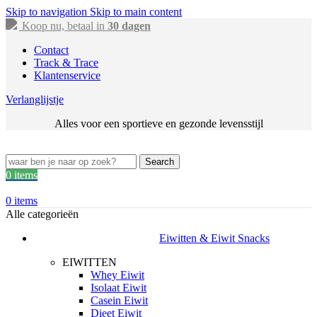
Skip to navigation
Skip to main content
Koop nu, betaal in
30 dagen
Contact
Track & Trace
Klantenservice
Verlanglijstje
Alles voor een sportieve en gezonde levensstijl
Search
0
items
0
items
Alle categorieën
Eiwitten & Eiwit Snacks
EIWITTEN
Whey Eiwit
Isolaat Eiwit
Casein Eiwit
Dieet Eiwit