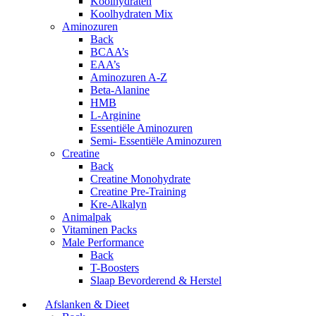
Koolhydraten
Koolhydraten Mix
Aminozuren
Back
BCAA’s
EAA’s
Aminozuren A-Z
Beta-Alanine
HMB
L-Arginine
Essentiële Aminozuren
Semi- Essentiële Aminozuren
Creatine
Back
Creatine Monohydrate
Creatine Pre-Training
Kre-Alkalyn
Animalpak
Vitaminen Packs
Male Performance
Back
T-Boosters
Slaap Bevorderend & Herstel
Afslanken & Dieet