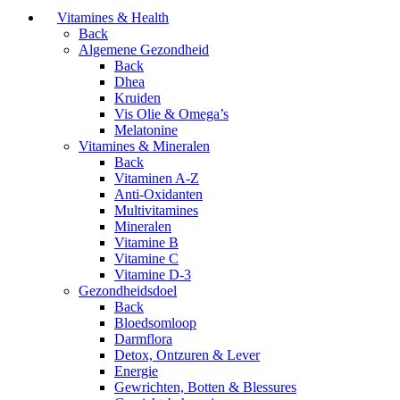
Vitamines & Health
Back
Algemene Gezondheid
Back
Dhea
Kruiden
Vis Olie & Omega’s
Melatonine
Vitamines & Mineralen
Back
Vitaminen A-Z
Anti-Oxidanten
Multivitamines
Mineralen
Vitamine B
Vitamine C
Vitamine D-3
Gezondheidsdoel
Back
Bloedsomloop
Darmflora
Detox, Ontzuren & Lever
Energie
Gewrichten, Botten & Blessures