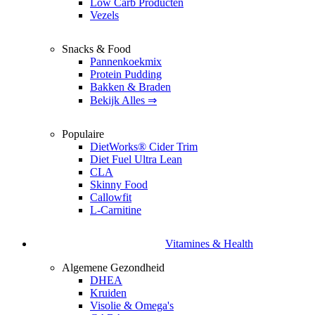
Low Carb Producten
Vezels
Snacks & Food
Pannenkoekmix
Protein Pudding
Bakken & Braden
Bekijk Alles ⇒
Populaire
DietWorks® Cider Trim
Diet Fuel Ultra Lean
CLA
Skinny Food
Callowfit
L-Carnitine
Vitamines & Health
Algemene Gezondheid
DHEA
Kruiden
Visolie & Omega's