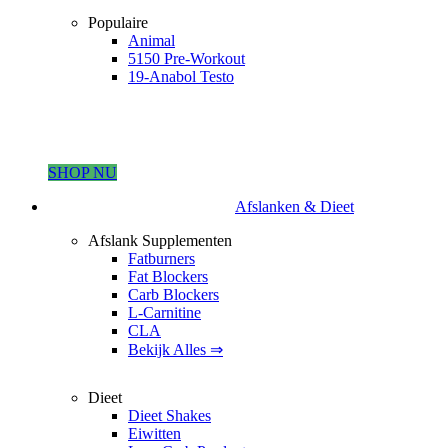
Populaire
Animal
5150 Pre-Workout
19-Anabol Testo
SHOP NU
Afslanken & Dieet
Afslank Supplementen
Fatburners
Fat Blockers
Carb Blockers
L-Carnitine
CLA
Bekijk Alles ⇒
Dieet
Dieet Shakes
Eiwitten