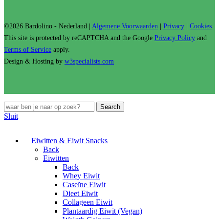
©2026 Bardolino - Nederland |
Algemene Voorwaarden
|
Privacy
|
Cookies
This site is protected by reCAPTCHA and the Google
Privacy Policy
and
Terms of Service
apply.
Design & Hosting by
w3specialists.com
Search
Sluit
Eiwitten & Eiwit Snacks
Back
Eiwitten
Back
Whey Eiwit
Caseïne Eiwit
Dieet Eiwit
Collageen Eiwit
Plantaardig Eiwit (Vegan)