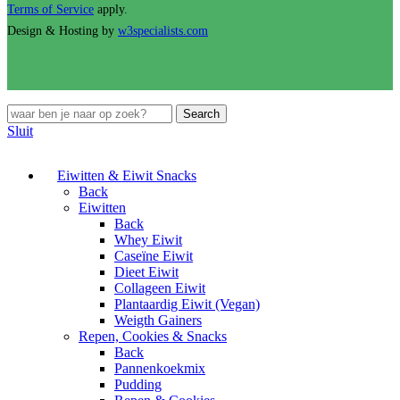
Terms of Service
apply.
Design & Hosting by
w3specialists.com
Search
Sluit
Eiwitten & Eiwit Snacks
Back
Eiwitten
Back
Whey Eiwit
Caseïne Eiwit
Dieet Eiwit
Collageen Eiwit
Plantaardig Eiwit (Vegan)
Weigth Gainers
Repen, Cookies & Snacks
Back
Pannenkoekmix
Pudding