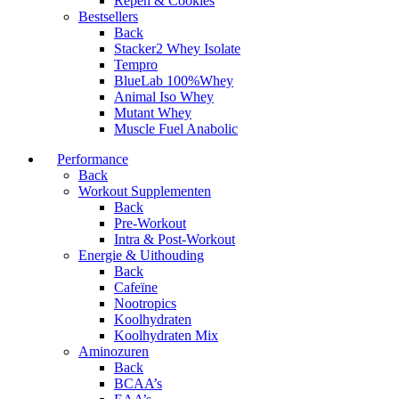
Repen & Cookies
Bestsellers
Back
Stacker2 Whey Isolate
Tempro
BlueLab 100%Whey
Animal Iso Whey
Mutant Whey
Muscle Fuel Anabolic
Performance
Back
Workout Supplementen
Back
Pre-Workout
Intra & Post-Workout
Energie & Uithouding
Back
Cafeïne
Nootropics
Koolhydraten
Koolhydraten Mix
Aminozuren
Back
BCAA’s