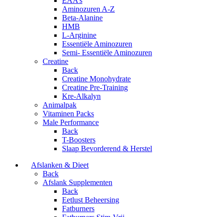
EAA’s
Aminozuren A-Z
Beta-Alanine
HMB
L-Arginine
Essentiële Aminozuren
Semi- Essentiële Aminozuren
Creatine
Back
Creatine Monohydrate
Creatine Pre-Training
Kre-Alkalyn
Animalpak
Vitaminen Packs
Male Performance
Back
T-Boosters
Slaap Bevorderend & Herstel
Afslanken & Dieet
Back
Afslank Supplementen
Back
Eetlust Beheersing
Fatburners