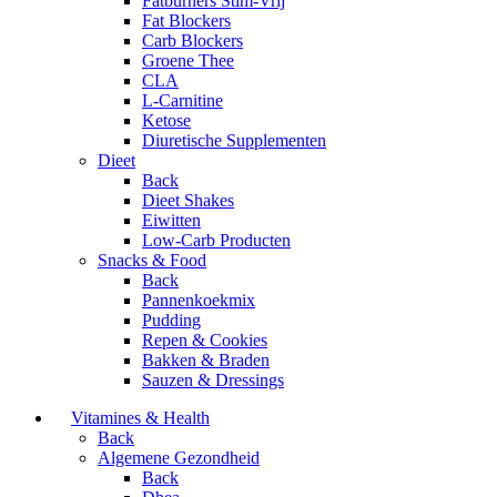
Fatburners Stim-Vrij
Fat Blockers
Carb Blockers
Groene Thee
CLA
L-Carnitine
Ketose
Diuretische Supplementen
Dieet
Back
Dieet Shakes
Eiwitten
Low-Carb Producten
Snacks & Food
Back
Pannenkoekmix
Pudding
Repen & Cookies
Bakken & Braden
Sauzen & Dressings
Vitamines & Health
Back
Algemene Gezondheid
Back