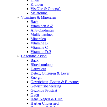
Dhea
Kruiden
Vis Olie & Omega’s
Melatonine
Vitamines & Mineralen
Back
Vitaminen A-Z
Anti-Oxidanten
Multivitamines
Mineralen
Vitamine B
Vitamine C
Vitamine D-3
Gezondheidsdoel
Back
Bloedsomloop
Darmflora
Detox, Ontzuren & Lever
Energie
Gewrichten, Botten & Blessures
Gewichtsbeheersing
Gezonde Prostaat
Ogen
Haar, Nagels & Huid
Hart & Cholesterol