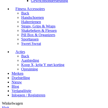
Gewrichtsondersteuning
Fitness Accessoires
Back
Handschoenen
Halterriemen
Straps, Grips & Wraps
Shakebekers & Flessen
Pill Box & Organizers
Sporttassen
Sweet Sweat
Acties
Back
Aanbieding
Koop X, krijg Y met korting
Opruiming
Merken
Doelstelling
Nieuw
Blog
Verlanglijstje
Inloggen / Registreren
Winkelwagen
Sluit