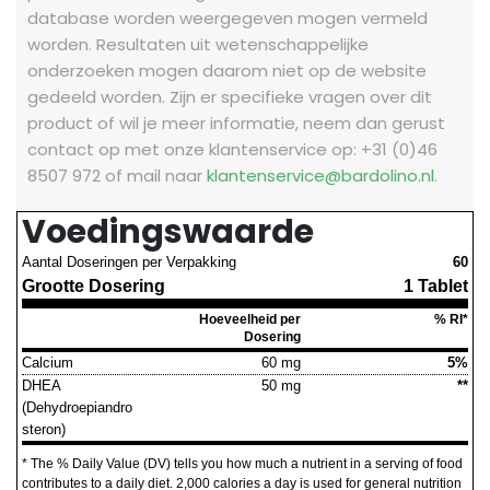
database worden weergegeven mogen vermeld
worden. Resultaten uit wetenschappelijke
onderzoeken mogen daarom niet op de website
gedeeld worden.
Zijn er specifieke vragen over dit
product of wil je meer informatie, neem dan gerust
contact op met onze klantenservice op: +31 (0)46
8507 972 of mail naar
klantenservice@bardolino.nl
.
Voedingswaarde
Aantal Doseringen per Verpakking
60
Grootte Dosering
1 Tablet
Hoeveelheid per
% RI*
Dosering
Calcium
60 mg
5%
DHEA
50 mg
**
(Dehydroepiandro
steron)
* The % Daily Value (DV) tells you how much a nutrient in a serving of food
contributes to a daily diet. 2,000 calories a day is used for general nutrition